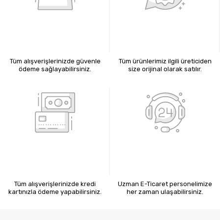
%100 GÜVENLİ ALIŞVERİŞ
%100 ORİJİNAL ÜRÜNLER
Tüm alışverişlerinizde güvenle
Tüm ürünlerimiz ilgili üreticiden
ödeme sağlayabilirsiniz.
size orijinal olarak satılır.
KREDİ KARTIYLA ÖDEME
7X24 BİZE ULAŞIN
Tüm alışverişlerinizde kredi
Uzman E-Ticaret personelimize
kartınızla ödeme yapabilirsiniz.
her zaman ulaşabilirsiniz.