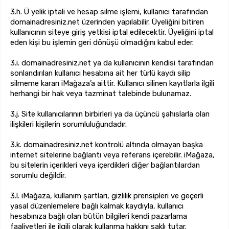
3.h. Ü yelik iptali ve hesap silme işlemi, kullanıcı tarafından
domainadresiniz.net üzerinden yapılabilir. Üyeliğini bitiren
kullanıcının siteye giriş yetkisi iptal edilecektir. Üyeliğini iptal
eden kişi bu işlemin geri dönüşü olmadığını kabul eder.
3.i. domainadresiniz.net ya da kullanıcının kendisi tarafından
sonlandırılan kullanıcı hesabına ait her türlü kaydı silip
silmeme kararı iMağaza’a aittir. Kullanıcı silinen kayıtlarla ilgili
herhangi bir hak veya tazminat talebinde bulunamaz.
3.j. Site kullanıcılarının birbirleri ya da üçüncü şahıslarla olan
ilişkileri kişilerin sorumluluğundadır.
3.k. domainadresiniz.net kontrolü altında olmayan başka
internet sitelerine bağlantı veya referans içerebilir. iMağaza,
bu sitelerin içerikleri veya içerdikleri diğer bağlantılardan
sorumlu değildir.
3.l. iMağaza, kullanım şartları, gizlilik prensipleri ve geçerli
yasal düzenlemelere bağlı kalmak kaydıyla, kullanıcı
hesabınıza bağlı olan bütün bilgileri kendi pazarlama
faaliyetleri ile ilgili olarak kullanma hakkını saklı tutar.