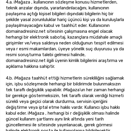
4.a. iMağaza , kullanıcının sözleşme konusu hizmetlerden,
teknik arızalar dışında, yararlandırılacağını, kullanıcının
paylaşıma açtığı kişisel bilgileri dışındaki bilgilerin hiç bir
şekilde yasal zorunluluklar hariç üçüncü kişi ya da kuruluşlarla
paylaşılmayacağını kabul ve taahhüt eder. Kullanıcının
domainadresiniz.net sitesinin çalışmasına engel olacak
herhangi bir elektronik sabotaj, kazançlara müdahale amaçlı
girişimler ve/veya saldırıya neden olduğunun tespit edilmesi
veya r esmi makamlardan, üyeye yönelik suç duyurusu ya da
resmi soruşturma talebi gelmesi halinde,
domainadresiniz.net ilgili üyenin kimlik bilgilerini araştırma ve
açıklama hakkına sahiptir.
4.b. iMağaza taahhüt ettiği hizmetlerin sürekliliğini sağlamak
için, işbu sözleşmede herhangi bir bildirimde bulunmaksızın
tek taraflı değişiklik yapabilir. iMağaza'un her zaman herhangi
bir gerekçe göstermeksizin, tek taraflı olarak verdiği hizmeti
sürekli veya geçici olarak durdurma, servisin içeriğini
değiştirme veya iptal etme hakkı vardır. Kullanıcı işbu hakkı
kabul eder. iMağaza , herhangi bi r değişiklik olması halinde
güncel kullanım şartlarını aynı link altında yeni tarih
güncellemesi ile sitesinde yayınlanacak, gerek görmesi
halinde elektronik posta ile kullanıcılarına bildirilecektir.