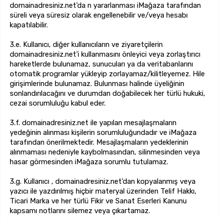
domainadresiniz.net'da n yararlanması iMağaza tarafından
süreli veya süresiz olarak engellenebilir ve/veya hesabı
kapatılabilir.
3.e. Kullanıcı, diğer kullanıcıların ve ziyaretçilerin
domainadresiniz.net'i kullanmasını önleyici veya zorlaştırıcı
hareketlerde bulunamaz, sunucuları ya da veritabanlarını
otomatik programlar yükleyip zorlayamaz/kilitleyemez. Hile
girişimlerinde bulunamaz. Bulunması halinde üyeliğinin
sonlandırılacağını ve durumdan doğabilecek her türlü hukuki,
cezai sorumluluğu kabul eder.
3.f. domainadresiniz.net ile yapılan mesajlaşmaların
yedeğinin alınması kişilerin sorumluluğundadır ve iMağaza
tarafından önerilmektedir. Mesajlaşmaların yedeklerinin
alınmaması nedeniyle kaybolmasından, silinmesinden veya
hasar görmesinden iMağaza sorumlu tutulamaz.
3.g. Kullanıcı , domainadresiniz.net'dan kopyalanmış veya
yazıcı ile yazdırılmış hiçbir materyal üzerinden Telif Hakkı,
Ticari Marka ve her türlü Fikir ve Sanat Eserleri Kanunu
kapsamı notlarını silemez veya çıkartamaz.