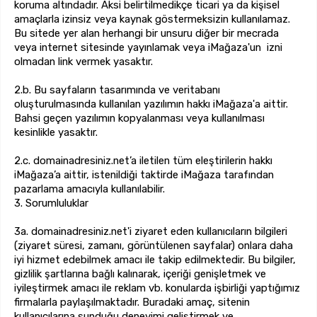
koruma altındadır. Aksi belirtilmedikçe ticari ya da kişisel
amaçlarla izinsiz veya kaynak göstermeksizin kullanılamaz.
Bu sitede yer alan herhangi bir unsuru diğer bir mecrada
veya internet sitesinde yayınlamak veya iMağaza'un izni
olmadan link vermek yasaktır.
2.b. Bu sayfaların tasarımında ve veritabanı
oluşturulmasında kullanılan yazılımın hakkı iMağaza'a aittir.
Bahsi geçen yazılımın kopyalanması veya kullanılması
kesinlikle yasaktır.
2.c. domainadresiniz.net’a iletilen tüm eleştirilerin hakkı
iMağaza’a aittir, istenildiği taktirde iMağaza tarafından
pazarlama amacıyla kullanılabilir.
3. Sorumluluklar
3a. domainadresiniz.net'i ziyaret eden kullanıcıların bilgileri
(ziyaret süresi, zamanı, görüntülenen sayfalar) onlara daha
iyi hizmet edebilmek amacı ile takip edilmektedir. Bu bilgiler,
gizlilik şartlarına bağlı kalınarak, içeriği genişletmek ve
iyileştirmek amacı ile reklam vb. konularda işbirliği yaptığımız
firmalarla paylaşılmaktadır. Buradaki amaç, sitenin
kullanıcılarına sunduğu deneyimi geliştirmek ve