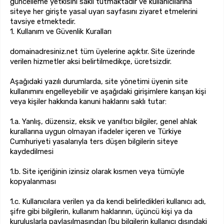
güncelleme yetkisini saklı tutmaktadır ve kullanıcılarına
siteye her girişte yasal uyarı sayfasını ziyaret etmelerini
tavsiye etmektedir.
1. Kullanım ve Güvenlik Kuralları
domainadresiniz.net tüm üyelerine açıktır. Site üzerinde
verilen hizmetler aksi belirtilmedikçe, ücretsizdir.
Aşağıdaki yazılı durumlarda, site yönetimi üyenin site
kullanımını engelleyebilir ve aşağıdaki girişimlere karışan kişi
veya kişiler hakkında kanuni haklarını saklı tutar:
1.a. Yanlış, düzensiz, eksik ve yanıltıcı bilgiler, genel ahlak
kurallarına uygun olmayan ifadeler içeren ve Türkiye
Cumhuriyeti yasalarıyla ters düşen bilgilerin siteye
kaydedilmesi
1.b. Site içeriğinin izinsiz olarak kısmen veya tümüyle
kopyalanması
1.c. Kullanıcılara verilen ya da kendi belirledikleri kullanıcı adı,
şifre gibi bilgilerin, kullanım haklarının, üçüncü kişi ya da
kuruluşlarla paylaşılmasından (bu bilgilerin kullanıcı dışındaki