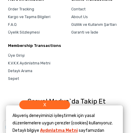
Order Tracking
Contact
Kargo ve Taşıma Bilgileri
About Us
F.A.Q
Gizlilik ve Kullanım Şartları
Üyelik Sözleşmesi
Garanti ve İade
Membership Transactions
Üye Girişi
K.V.K.K Aydınlatma Metni
Detaylı Arama
Sepet
Sosyal Medya`da Takip Et
X
Alışveriş deneyiminizi iyileştirmek için yasal
düzenlemelere uygun çerezler (cookies) kullanıyoruz.
Size yardımcı
olmamızı ister
Detaylı bilgiye
Aydınlatma Metni
sayfamızdan
misiniz?