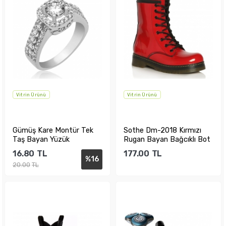
Vitrin Ürünü
Vitrin Ürünü
Gümüş Kare Montür Tek
Sothe Dm-2018 Kırmızı
Taş Bayan Yüzük
Rugan Bayan Bağcıklı Bot
Postal Kadın...
16.80
TL
177.00
TL
%
16
20.00
TL
Sepete Ekle
Sepete Ekle