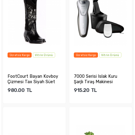
Ücretsiz Kargo
Vitrin Ürünü
Ücretsiz Kargo
Vitrin Ürünü
FootCourt Bayan Kovboy
7000 Serisi Islak Kuru
Çizmesi Tax Siyah Süet
Şarjlı Tıraş Makinesi
980.00
TL
915.20
TL
Sepete Ekle
Sepete Ekle