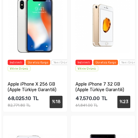
İndirimli
Ücretsiz Kargo
Yeni Ürün
İndirimli
Ücretsiz Kargo
Yeni Ürün
Vitrin Ürünü
Vitrin Ürünü
Apple iPhone X 256 GB
Apple iPhone 7 32 GB
(Apple Türkiye Garantili)
(Apple Türkiye Garantili)
68,025.10
TL
47,570.00
TL
%
18
%
23
82,771.80
TL
61,841.00
TL
Sepete Ekle
Sepete Ekle