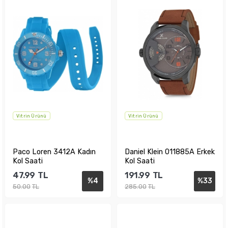
Vitrin Ürünü
Vitrin Ürünü
Paco Loren 3412A Kadın
Daniel Klein 011885A Erkek
Kol Saati
Kol Saati
47.99
TL
191.99
TL
%
4
%
33
50.00
TL
285.00
TL
Sepete Ekle
Sepete Ekle