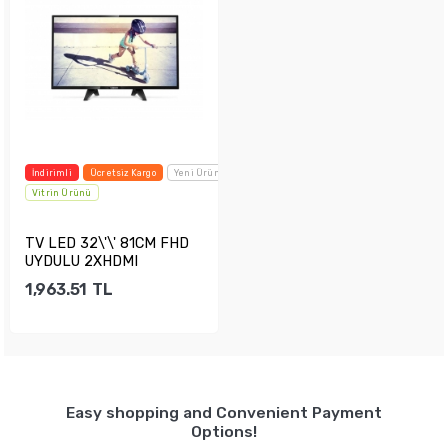
İndirimli
Ücretsiz Kargo
Yeni Ürün
Vitrin Ürünü
TV LED 32\'\' 81CM FHD
UYDULU 2XHDMI
1,963.51
TL
Sepete Ekle
Easy shopping and Convenient Payment
Options!