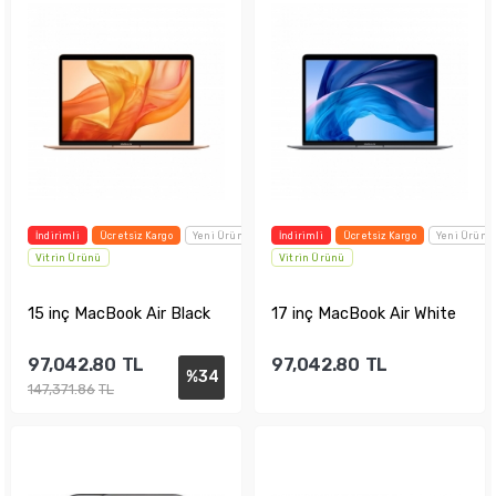
İndirimli
Ücretsiz Kargo
Yeni Ürün
İndirimli
Ücretsiz Kargo
Yeni Ürün
Vitrin Ürünü
Vitrin Ürünü
15 inç MacBook Air Black
17 inç MacBook Air White
97,042.80
TL
97,042.80
TL
%
34
147,371.86
TL
Sepete Ekle
Sepete Ekle