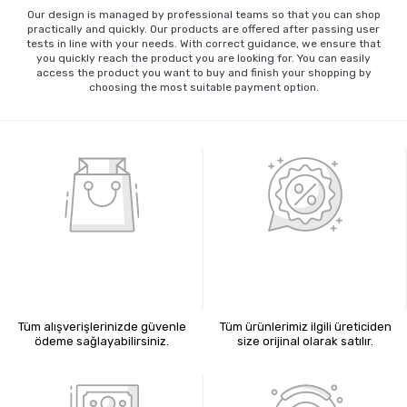
Our design is managed by professional teams so that you can shop
practically and quickly. Our products are offered after passing user
tests in line with your needs. With correct guidance, we ensure that
you quickly reach the product you are looking for. You can easily
access the product you want to buy and finish your shopping by
choosing the most suitable payment option.
%100 GÜVENLİ ALIŞVERİŞ
%100 ORİJİNAL ÜRÜNLER
Tüm alışverişlerinizde güvenle
Tüm ürünlerimiz ilgili üreticiden
ödeme sağlayabilirsiniz.
size orijinal olarak satılır.