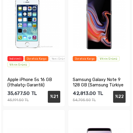
İndirimli
Ücretsiz Kargo
Yeni Ürün
Ücretsiz Kargo
Vitrin Ürünü
Vitrin Ürünü
Apple iPhone 5s 16 GB
Samsung Galaxy Note 9
(İthalatçı Garantili)
128 GB (Samsung Türkiye
Garantili)
35,677.50
TL
42,813.00
TL
%
21
%
22
45,191.50
TL
54,705.50
TL
Sepete Ekle
Sepete Ekle