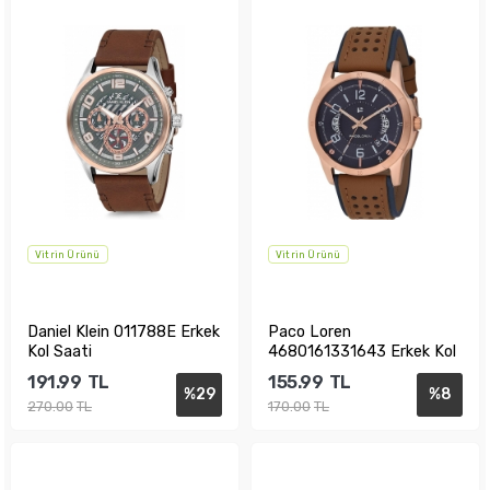
Vitrin Ürünü
Vitrin Ürünü
Daniel Klein 011788E Erkek
Paco Loren
Kol Saati
4680161331643 Erkek Kol
Saati
191.99
TL
155.99
TL
%
29
%
8
270.00
TL
170.00
TL
Sepete Ekle
Sepete Ekle