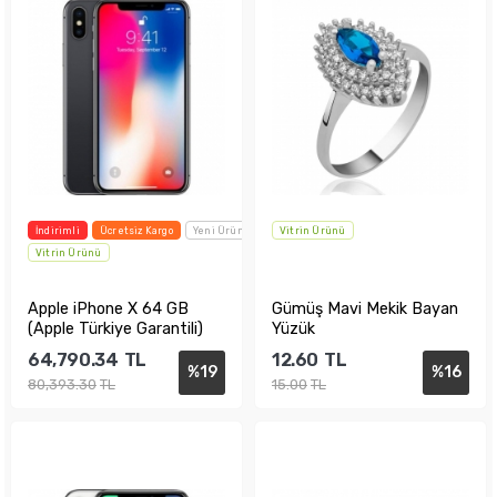
İndirimli
Ücretsiz Kargo
Yeni Ürün
Vitrin Ürünü
Vitrin Ürünü
Apple iPhone X 64 GB
Gümüş Mavi Mekik Bayan
(Apple Türkiye Garantili)
Yüzük
64,790.34
TL
12.60
TL
%
19
%
16
80,393.30
TL
15.00
TL
Sepete Ekle
Sepete Ekle