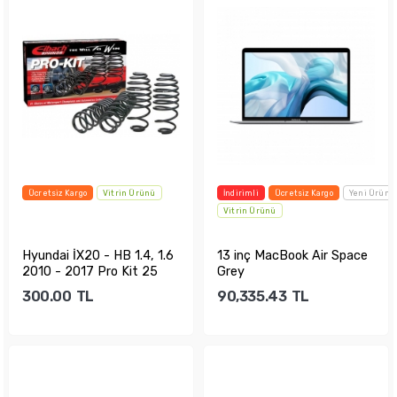
Ücretsiz Kargo
Vitrin Ürünü
İndirimli
Ücretsiz Kargo
Yeni Ürün
Vitrin Ürünü
Hyundai İX20 - HB 1.4, 1.6
13 inç MacBook Air Space
2010 - 2017 Pro Kit 25
Grey
mm - 20 m...
300.00
TL
90,335.43
TL
Sepete Ekle
Sepete Ekle