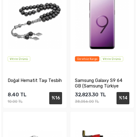
Vitrin Ürünü
Ücretsiz Kargo
Vitrin Ürünü
Doğal Hematit Taşı Tesbih
Samsung Galaxy S9 64
GB (Samsung Türkiye
Garantili)
8.40
TL
32,823.30
TL
%
16
%
14
10.00
TL
38,056.00
TL
Sepete Ekle
Sepete Ekle