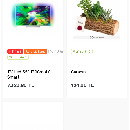
İndirimli
Ücretsiz Kargo
Yeni Ürün
Vitrin Ürünü
Vitrin Ürünü
TV Led 55" 139Cm 4K
Caracas
Smart
7,320.80
TL
124.00
TL
Sepete Ekle
Sepete Ekle