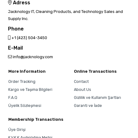
Adress
Jacknology IT, Cleaning Products, and Technology Sales and
Supply Inc.
Phone
‎+1 (423) 504-3450
E-Mail
info@jacknology.com
More Information
Online Transactions
Order Tracking
Contact
Kargo ve Taşıma Bilgileri
About Us
F.A.Q
Gizlilik ve Kullanım Şartları
Üyelik Sözleşmesi
Garanti ve İade
Membership Transactions
Üye Girişi
K.V.K.K Aydınlatma Metni