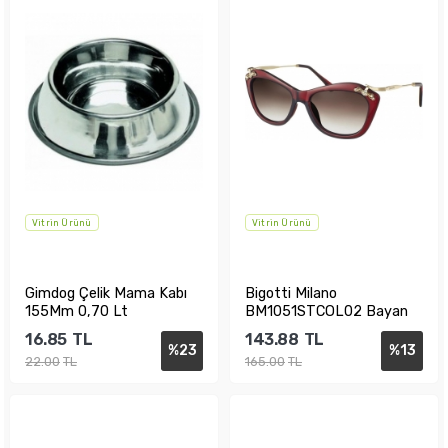
Vitrin Ürünü
Vitrin Ürünü
Gimdog Çelik Mama Kabı
Bigotti Milano
155Mm 0,70 Lt
BM1051STCOL02 Bayan
Güneş Gözlüğü
16.85
TL
143.88
TL
%
23
%
13
22.00
TL
165.00
TL
Sepete Ekle
Sepete Ekle