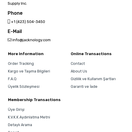
Supply Inc.
Phone
‎+1 (423) 504-3450
E-Mail
info@jacknology.com
More Information
Online Transactions
Order Tracking
Contact
Kargo ve Taşıma Bilgileri
About Us
F.A.Q
Gizlilik ve Kullanım Şartları
Üyelik Sözleşmesi
Garanti ve İade
Membership Transactions
Üye Girişi
K.V.K.K Aydınlatma Metni
Detaylı Arama