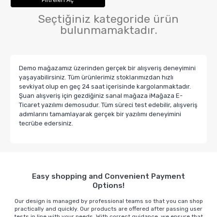
Filtreleri Aç
Seçtiğiniz kategoride ürün
bulunmamaktadır.
Demo mağazamız üzerinden gerçek bir alışveriş deneyimini
yaşayabilirsiniz. Tüm ürünlerimiz stoklarımızdan hızlı
sevkiyat olup en geç 24 saat içerisinde kargolanmaktadır.
Şuan alışveriş için gezdiğiniz sanal mağaza iMağaza E-
Ticaret yazılımı demosudur. Tüm süreci test edebilir, alışveriş
adımlarını tamamlayarak gerçek bir yazılımı deneyimini
tecrübe edersiniz.
Easy shopping and Convenient Payment
Options!
Our design is managed by professional teams so that you can shop
practically and quickly. Our products are offered after passing user
tests in line with your needs. With correct guidance, we ensure that