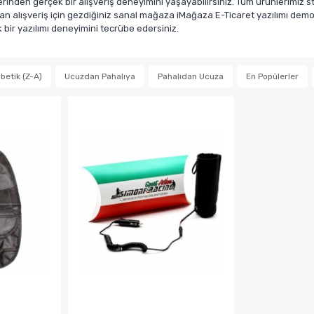
den gerçek bir alışveriş deneyimini yaşayabilirsiniz. Tüm ürünlerimiz sto
n alışveriş için gezdiğiniz sanal mağaza iMağaza E-Ticaret yazılımı demosu
ir yazılımı deneyimini tecrübe edersiniz.
betik (Z-A)
Ucuzdan Pahalıya
Pahalıdan Ucuza
En Popülerler