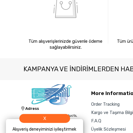
%100 GÜVENLİ ALIŞVERİŞ
%10
Tüm alışverişlerinizde güvenle ödeme
Tüm ürün
sağlayabilirsiniz.
KAMPANYA VE INDIRIMLERDEN HA
More Informati
Order Tracking
Adress
Kargo ve Taşıma Bilgil
Jacknology IT, Cleaning Products,
X
and Technology Sales and Supply
F.A.Q
Inc.
Üyelik Sözleşmesi
Alışveriş deneyiminizi iyileştirmek