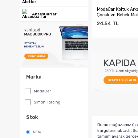
ModaCar Koltuk Ark
Aksesuarlar
Çocuk ve Bebek Mal
Organize...
24.54
TL
Sepete Ekl
Marka
ModaCar
Simoni Racing
Stok
Demo mağazamız üzerin
kargolanmaktadır. Şua
Tümü
tamamlayarak gerçek b