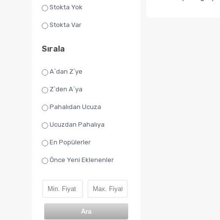
Stokta Yok
Stokta Var
Sırala
A`dan Z`ye
Z`den A`ya
Pahalıdan Ucuza
Ucuzdan Pahalıya
En Popülerler
Önce Yeni Eklenenler
Ara