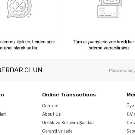
0 ORİJİNAL ÜRÜNLER
KREDİ KARTIYLA ÖDEM
lerimiz ilgili üreticiden size
Tüm alışverişlerinizde kredi kart
orijinal olarak satılır.
ödeme yapabilirsiniz.
BERDAR OLUN.
on
Online Transactions
Me
Contact
Üye 
eri
About Us
K.V.
Gizlilik ve Kullanım Şartları
Det
Garanti ve İade
Sep