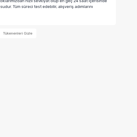
klarımızdan hızlı sevkiyat olup en geç 24 saat içerisinde
dur. Tüm süreci test edebilir, alışveriş adımlarını
Tükenenleri Gizle