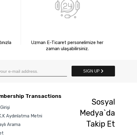
E
7X24 BİZE ULAŞIN
ınızla
Uzman E-Ticaret personelimize her
zaman ulaşabilirsiniz.
SIGN UP
mbership Transactions
Sosyal
Girişi
Medya`da
K.K Aydınlatma Metni
Takip Et
aylı Arama
et