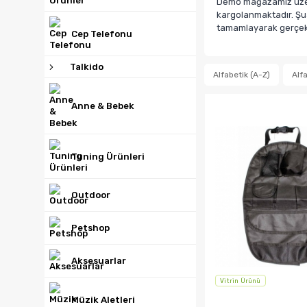
Demo mağazamız üzerin
kargolanmaktadır. Şua
tamamlayarak gerçek b
Cep Telefonu
Talkido
Alfabetik (A-Z)
Alfa
Anne & Bebek
Tuning Ürünleri
Outdoor
Petshop
Aksesuarlar
Vitrin Ürünü
Müzik Aletleri