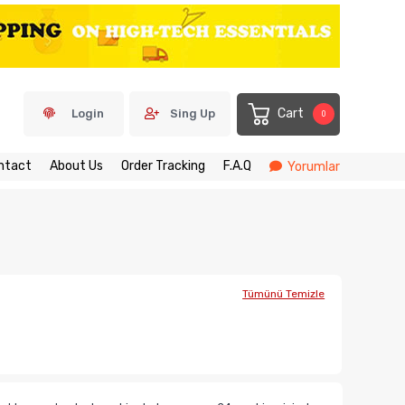
Cart
Login
Sing Up
0
ntact
About Us
Order Tracking
F.A.Q
Yorumlar
Tümünü Temizle