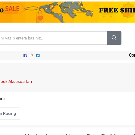
Co
bek Aksesuarları
rı
i Racing