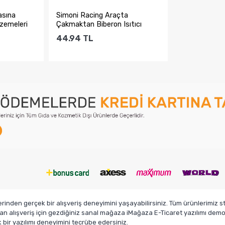
asına
Simoni Racing Araçta
zemeleri
Çakmaktan Biberon Isıtıcı
422702
44.94
TL
e
Sepete Ekle
den gerçek bir alışveriş deneyimini yaşayabilirsiniz. Tüm ürünlerimiz sto
n alışveriş için gezdiğiniz sanal mağaza iMağaza E-Ticaret yazılımı demosu
ir yazılımı deneyimini tecrübe edersiniz.