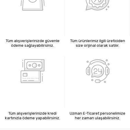
%100 GÜVENLİ ALIŞVERİŞ
%100 ORİJİNAL ÜRÜNLER
Tüm alışverişlerinizde güvenle
Tüm ürünlerimiz ilgili üreticiden
ödeme sağlayabilirsiniz.
size orijinal olarak satılır.
KREDİ KARTIYLA ÖDEME
7X24 BİZE ULAŞIN
Tüm alışverişlerinizde kredi
Uzman E-Ticaret personelimize
kartınızla ödeme yapabilirsiniz.
her zaman ulaşabilirsiniz.