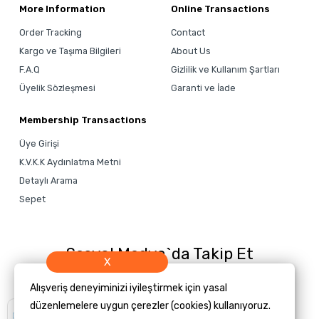
More Information
Online Transactions
Order Tracking
Contact
Kargo ve Taşıma Bilgileri
About Us
F.A.Q
Gizlilik ve Kullanım Şartları
Üyelik Sözleşmesi
Garanti ve İade
Membership Transactions
Üye Girişi
K.V.K.K Aydınlatma Metni
Detaylı Arama
Sepet
Sosyal Medya`da Takip Et
X
Alışveriş deneyiminizi iyileştirmek için yasal
düzenlemelere uygun çerezler (cookies) kullanıyoruz.
Size yardımcı
olmamızı ister