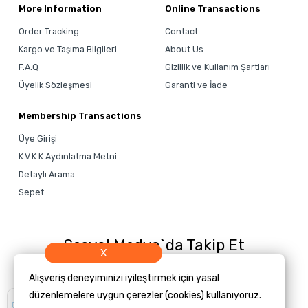
More Information
Online Transactions
Order Tracking
Contact
Kargo ve Taşıma Bilgileri
About Us
F.A.Q
Gizlilik ve Kullanım Şartları
Üyelik Sözleşmesi
Garanti ve İade
Membership Transactions
Üye Girişi
K.V.K.K Aydınlatma Metni
Detaylı Arama
Sepet
Sosyal Medya`da Takip Et
X
Alışveriş deneyiminizi iyileştirmek için yasal
düzenlemelere uygun çerezler (cookies) kullanıyoruz.
Size yardımcı
olmamızı ister