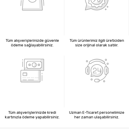
%100 GÜVENLİ ALIŞVERİŞ
%100 ORİJİNAL ÜRÜNLER
Tüm alışverişlerinizde güvenle
Tüm ürünlerimiz ilgili üreticiden
ödeme sağlayabilirsiniz.
size orijinal olarak satılır.
KREDİ KARTIYLA ÖDEME
7X24 BİZE ULAŞIN
Tüm alışverişlerinizde kredi
Uzman E-Ticaret personelimize
kartınızla ödeme yapabilirsiniz.
her zaman ulaşabilirsiniz.