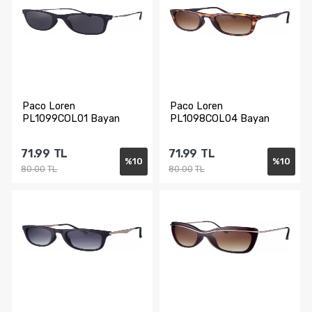
Paco Loren
Paco Loren
PL1099COL01 Bayan
PL1098COL04 Bayan
Güneş Gözlüğü
Güneş Gözlüğü
71.99
TL
71.99
TL
%
10
%
10
80.00
TL
80.00
TL
Sepete Ekle
Sepete Ekle