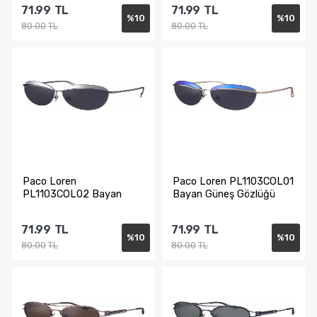
71.99
TL
71.99
TL
%
10
%
10
80.00
TL
80.00
TL
Sepete Ekle
Sepete Ekle
Paco Loren
Paco Loren PL1103COL01
PL1103COL02 Bayan
Bayan Güneş Gözlüğü
Güneş Gözlüğü
71.99
TL
71.99
TL
%
10
%
10
80.00
TL
80.00
TL
Sepete Ekle
Sepete Ekle