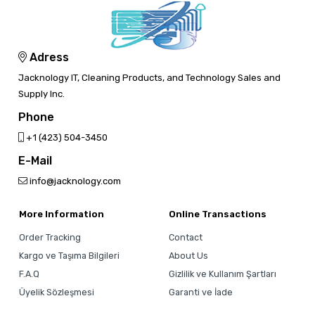
Adress
Jacknology IT, Cleaning Products, and Technology Sales and
Supply Inc.
Phone
‎+1 (423) 504-3450
E-Mail
info@jacknology.com
More Information
Online Transactions
Order Tracking
Contact
Kargo ve Taşıma Bilgileri
About Us
F.A.Q
Gizlilik ve Kullanım Şartları
Üyelik Sözleşmesi
Garanti ve İade