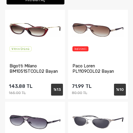
Filtreleri Aç
Vitrin Ürünü
İndirimli
Bigotti Milano
Paco Loren
BM1051STCOL02 Bayan
PL1109COL02 Bayan
Güneş Gözlüğü
Güneş Gözlüğü
143.88
TL
71.99
TL
%
13
%
10
165.00
TL
80.00
TL
Sepete Ekle
Sepete Ekle