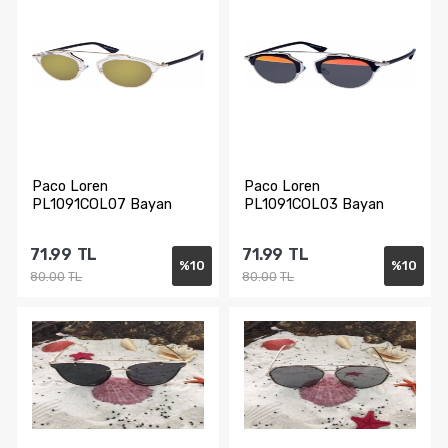
Sepete Ekle
Sepete Ekle
Paco Loren
Paco Loren
PL1091COL07 Bayan
PL1091COL03 Bayan
Güneş Gözlüğü
Güneş Gözlüğü
71.99
TL
71.99
TL
%
10
%
10
80.00
TL
80.00
TL
Sepete Ekle
Sepete Ekle