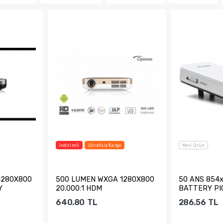
İndirimli
Ücretsiz Kargo
Yeni Ürün
1280X800
500 LUMEN WXGA 1280X800
50 ANS 854x
Y
20.000:1 HDM
BATTERY PI
TAŞINABİLİR.
640.80
TL
286.56
TL