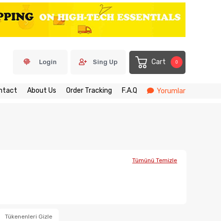
Cart
Login
Sing Up
0
ntact
About Us
Order Tracking
F.A.Q
Yorumlar
Tümünü Temizle
Tükenenleri Gizle