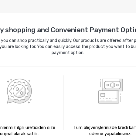
y shopping and Convenient Payment Opti
ou can shop practically and quickly. Our products are offered after pa
you are looking for. You can easily access the product you want to bu
payment option.
0 ORİJİNAL ÜRÜNLER
KREDİ KARTIYLA ÖDEM
lerimiz ilgili üreticiden size
Tüm alışverişlerinizde kredi kart
orijinal olarak satılır.
ödeme yapabilirsiniz.