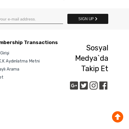
SIGN UP
mbership Transactions
Sosyal
Girişi
Medya`da
K.K Aydınlatma Metni
Takip Et
aylı Arama
et