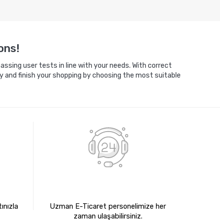
ons!
ssing user tests in line with your needs. With correct
y and finish your shopping by choosing the most suitable
E
7X24 BİZE ULAŞIN
ınızla
Uzman E-Ticaret personelimize her
zaman ulaşabilirsiniz.