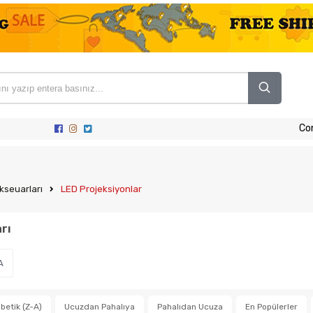
Co
kseuarları
LED Projeksiyonlar
rı
A
betik (Z-A)
Ucuzdan Pahalıya
Pahalıdan Ucuza
En Popülerler