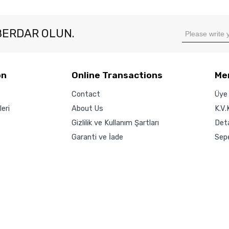
BERDAR OLUN.
on
Online Transactions
Me
Contact
Üye 
eri
About Us
K.V.
Gizlilik ve Kullanım Şartları
Det
Garanti ve İade
Sep