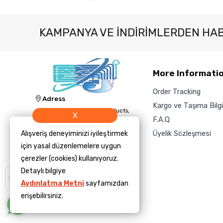
KAMPANYA VE INDIRIMLERDEN HA
More Informati
Order Tracking
Adress
Kargo ve Taşıma Bilgil
Jacknology IT, Cleaning Products,
X
and Technology Sales and Supply
F.A.Q
Inc.
Üyelik Sözleşmesi
Alışveriş deneyiminizi iyileştirmek
Phone
için yasal düzenlemelere uygun
‎+1 (423) 504-3450
çerezler (cookies) kullanıyoruz.
E-Mail
Detaylı bilgiye
Size yardımcı
olmamızı ister
info@jacknology.com
Aydınlatma Metni
sayfamızdan
misiniz?
erişebilirsiniz.