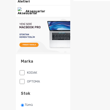
Aksesuarlar
Sepete Ekl
Marka
KODAK
OPTOMA
Stok
Tümü