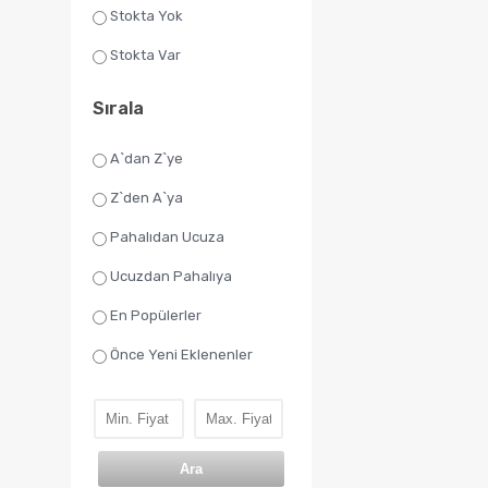
Stokta Yok
Stokta Var
Sırala
A`dan Z`ye
Z`den A`ya
Pahalıdan Ucuza
Ucuzdan Pahalıya
En Popülerler
Önce Yeni Eklenenler
Ara