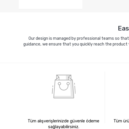
Eas
Our design is managed by professional teams so that y
guidance, we ensure that you quickly reach the product 
%100 GÜVENLİ ALIŞVERİŞ
%10
Tüm alışverişlerinizde güvenle ödeme
Tüm ürün
sağlayabilirsiniz.