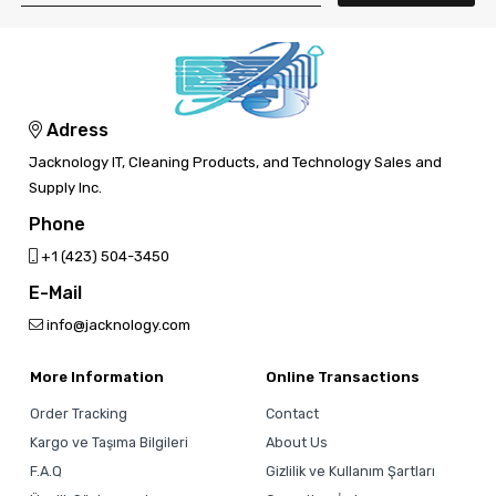
Adress
Jacknology IT, Cleaning Products, and Technology Sales and
Supply Inc.
Phone
‎+1 (423) 504-3450
E-Mail
info@jacknology.com
More Information
Online Transactions
Order Tracking
Contact
Kargo ve Taşıma Bilgileri
About Us
F.A.Q
Gizlilik ve Kullanım Şartları