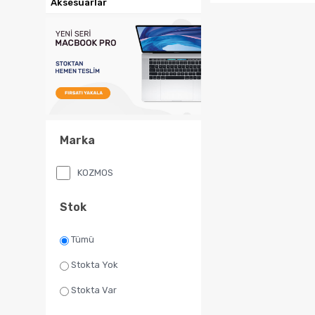
Sepete Ekl
Marka
KOZMOS
Stok
Tümü
Stokta Yok
Stokta Var