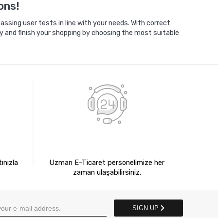
ons!
ssing user tests in line with your needs. With correct
y and finish your shopping by choosing the most suitable
E
7X24 BİZE ULAŞIN
ınızla
Uzman E-Ticaret personelimize her
zaman ulaşabilirsiniz.
SIGN UP