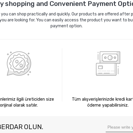
y shopping and Convenient Payment Opti
ou can shop practically and quickly. Our products are offered after pa
you are looking for. You can easily access the product you want to bu
payment option.
0 ORİJİNAL ÜRÜNLER
KREDİ KARTIYLA ÖDEM
lerimiz ilgili üreticiden size
Tüm alışverişlerinizde kredi kart
orijinal olarak satılır.
ödeme yapabilirsiniz.
BERDAR OLUN.