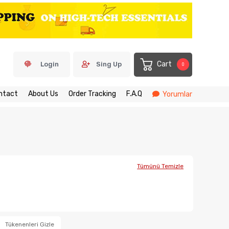
Cart
Login
Sing Up
0
ntact
About Us
Order Tracking
F.A.Q
Yorumlar
Tümünü Temizle
Tükenenleri Gizle