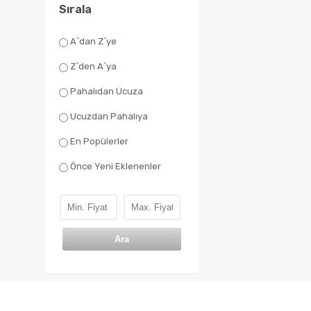
Sırala
A`dan Z`ye
Z`den A`ya
Pahalıdan Ucuza
Ucuzdan Pahalıya
En Popülerler
Önce Yeni Eklenenler
Ara