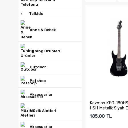
Talkido
Anne & Bebek
Tuning Ürünleri
Outdoor
Petshop
Aksesuarlar
Kozmos KEG-180H
HSH Metalik Siyah E
Müzik Aletleri
Gitar
185.00
TL
Aksesuarlar