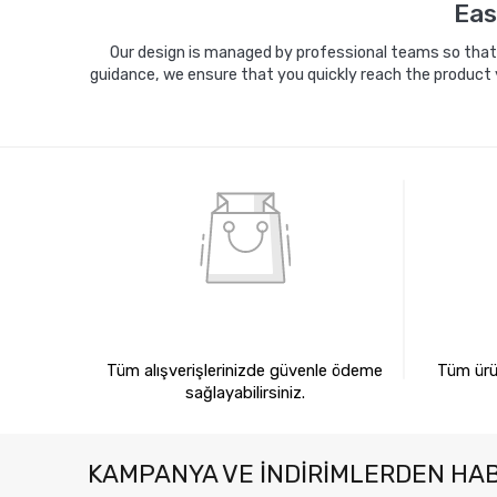
Eas
Our design is managed by professional teams so that y
guidance, we ensure that you quickly reach the product 
%100 GÜVENLİ ALIŞVERİŞ
%10
Tüm alışverişlerinizde güvenle ödeme
Tüm ürün
sağlayabilirsiniz.
KAMPANYA VE INDIRIMLERDEN HA