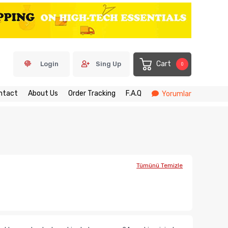
Cart
Login
Sing Up
0
ntact
About Us
Order Tracking
F.A.Q
Yorumlar
Tümünü Temizle