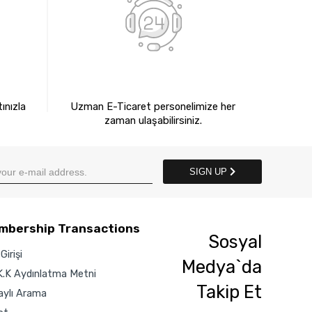
E
7X24 BİZE ULAŞIN
ınızla
Uzman E-Ticaret personelimize her
zaman ulaşabilirsiniz.
SIGN UP
mbership Transactions
Sosyal
Girişi
Medya`da
K.K Aydınlatma Metni
Takip Et
aylı Arama