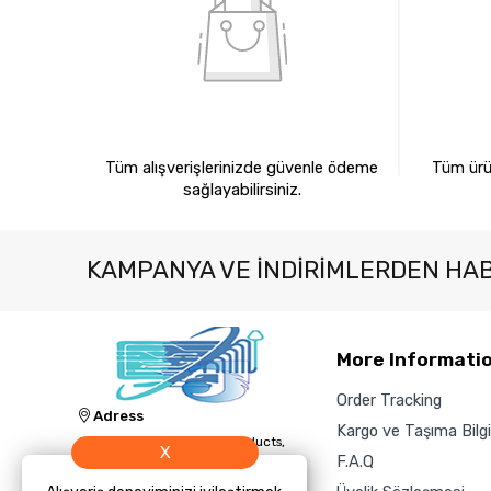
%100 GÜVENLİ ALIŞVERİŞ
%10
Tüm alışverişlerinizde güvenle ödeme
Tüm ürün
sağlayabilirsiniz.
KAMPANYA VE INDIRIMLERDEN HA
More Informati
Order Tracking
Adress
Kargo ve Taşıma Bilgil
Jacknology IT, Cleaning Products,
X
and Technology Sales and Supply
F.A.Q
Inc.