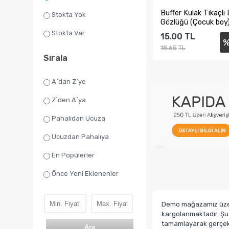
Buffer Kulak Tıkaçlı
Stokta Yok
Gözlüğü (Çocuk boy
Stokta Var
15.00
TL
18.65
TL
Sırala
A`dan Z`ye
Sepete Ekl
Z`den A`ya
Pahalıdan Ucuza
Ucuzdan Pahalıya
En Popülerler
Önce Yeni Eklenenler
Demo mağazamız üzerin
kargolanmaktadır. Şua
tamamlayarak gerçek b
Ara