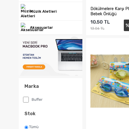
Dökülmelere Karşı Pl
Müzik Aletleri
Bebek Önlüğü
10.50
TL
Aksesuarlar
13.06
TL
Sepete Ekl
Marka
Buffer
Stok
Tümü