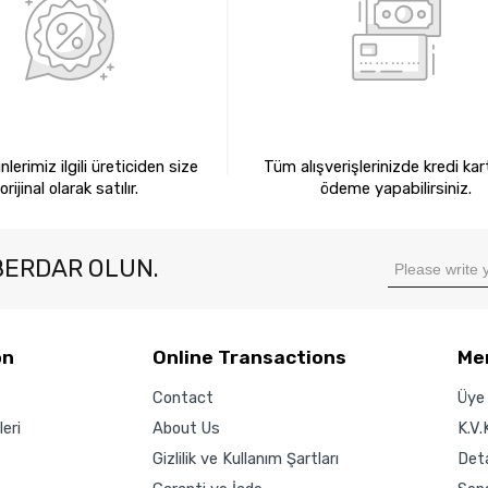
0 ORİJİNAL ÜRÜNLER
KREDİ KARTIYLA ÖDEM
lerimiz ilgili üreticiden size
Tüm alışverişlerinizde kredi kart
orijinal olarak satılır.
ödeme yapabilirsiniz.
BERDAR OLUN.
on
Online Transactions
Me
Contact
Üye 
eri
About Us
K.V.
Gizlilik ve Kullanım Şartları
Det