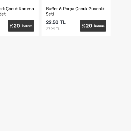
arlı Çocuk Koruma
Buffer 6 Parça Çocuk Güvenlik
Adet
Seti
22.50
TL
%
20
%
20
İndirim
İndirim
27.99
TL
te Ekle
Sepete Ekle