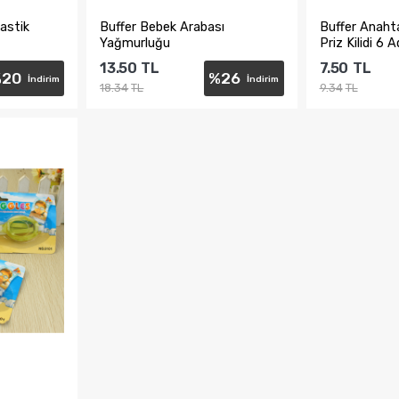
astik
Buffer Bebek Arabası
Buffer Anaht
Yağmurluğu
Priz Kilidi 6 
13.50
TL
7.50
TL
%
20
%
26
İndirim
İndirim
18.34
TL
9.34
TL
e
Sepete Ekle
Sepe