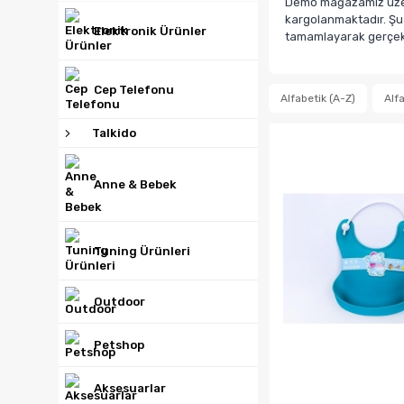
Demo mağazamız üzerin
kargolanmaktadır. Şua
Elektronik Ürünler
tamamlayarak gerçek b
Cep Telefonu
Alfabetik (A-Z)
Alfa
Talkido
Anne & Bebek
Tuning Ürünleri
Outdoor
Petshop
Aksesuarlar