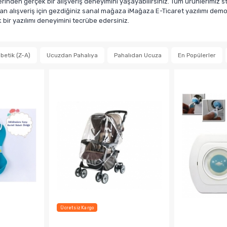
den gerçek bir alışveriş deneyimini yaşayabilirsiniz. Tüm ürünlerimiz sto
n alışveriş için gezdiğiniz sanal mağaza iMağaza E-Ticaret yazılımı demosu
ir yazılımı deneyimini tecrübe edersiniz.
betik (Z-A)
Ucuzdan Pahalıya
Pahalıdan Ucuza
En Popülerler
Ücretsiz Kargo