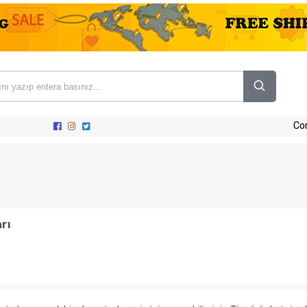
Co
rı