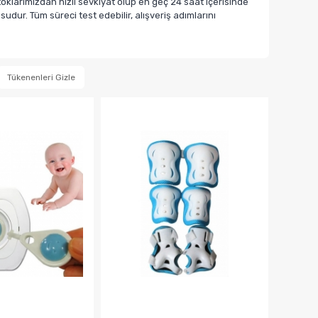
klarımızdan hızlı sevkiyat olup en geç 24 saat içerisinde
dur. Tüm süreci test edebilir, alışveriş adımlarını
Tükenenleri Gizle