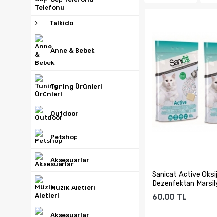
Talkido
Anne & Bebek
Tuning Ürünleri
Outdoor
Petshop
Aksesuarlar
Sanicat Active Oksije
Dezenfektan Marsil
Müzik Aletleri
Sabunu...
60.00
TL
Aksesuarlar