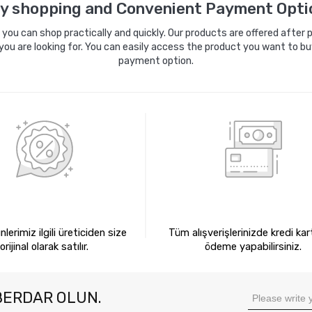
y shopping and Convenient Payment Opti
ou can shop practically and quickly. Our products are offered after pa
you are looking for. You can easily access the product you want to bu
payment option.
0 ORİJİNAL ÜRÜNLER
KREDİ KARTIYLA ÖDEM
lerimiz ilgili üreticiden size
Tüm alışverişlerinizde kredi kart
orijinal olarak satılır.
ödeme yapabilirsiniz.
BERDAR OLUN.