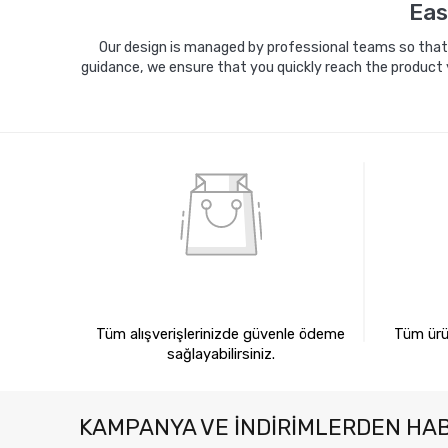
Eas
Our design is managed by professional teams so that y
guidance, we ensure that you quickly reach the product 
%100 GÜVENLİ ALIŞVERİŞ
%10
Tüm alışverişlerinizde güvenle ödeme
Tüm ürün
sağlayabilirsiniz.
KAMPANYA VE INDIRIMLERDEN HA