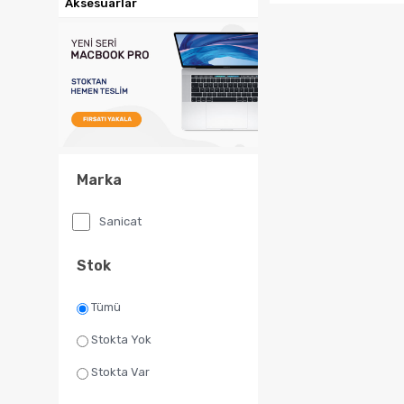
Sepete Ekl
Marka
Sanicat
Stok
Tümü
Stokta Yok
Stokta Var