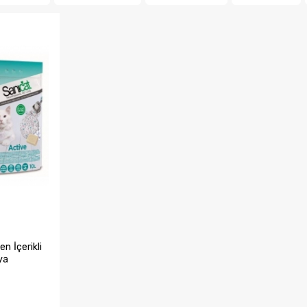
n İçerikli
ya