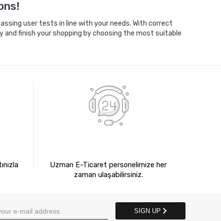
ons!
ssing user tests in line with your needs. With correct
y and finish your shopping by choosing the most suitable
E
7X24 BİZE ULAŞIN
ınızla
Uzman E-Ticaret personelimize her
zaman ulaşabilirsiniz.
SIGN UP