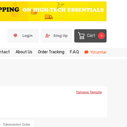
Cart
Login
Sing Up
0
ntact
About Us
Order Tracking
F.A.Q
Yorumlar
Tümünü Temizle
Tükenenleri Gizle