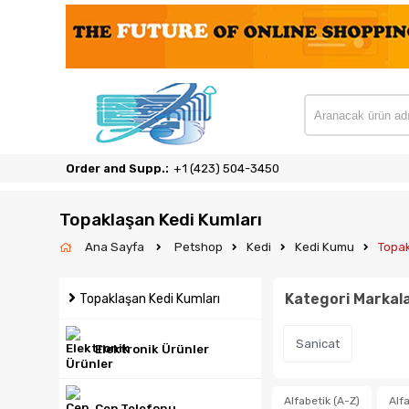
Order and Supp.:
‎+1 (423) 504-3450
Topaklaşan Kedi Kumları
Ana Sayfa
Petshop
Kedi
Kedi Kumu
Topak
Kategori Markala
Topaklaşan Kedi Kumları
Sanicat
Elektronik Ürünler
Alfabetik (A-Z)
Alfa
Cep Telefonu