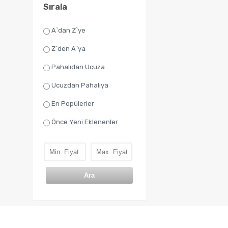
Sırala
A`dan Z`ye
Z`den A`ya
Pahalıdan Ucuza
Ucuzdan Pahalıya
En Popülerler
Önce Yeni Eklenenler
Ara