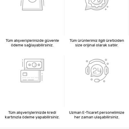
%100 GÜVENLİ ALIŞVERİŞ
%100 ORİJİNAL ÜRÜNLER
Tüm alışverişlerinizde güvenle
Tüm ürünlerimiz ilgili üreticiden
ödeme sağlayabilirsiniz.
size orijinal olarak satılır.
KREDİ KARTIYLA ÖDEME
7X24 BİZE ULAŞIN
Tüm alışverişlerinizde kredi
Uzman E-Ticaret personelimize
kartınızla ödeme yapabilirsiniz.
her zaman ulaşabilirsiniz.