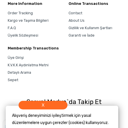
More Information
Online Transactions
Order Tracking
Contact
Kargo ve Taşıma Bilgileri
About Us
F.A.Q
Gizlilik ve Kullanım Şartları
Üyelik Sözleşmesi
Garanti ve İade
Membership Transactions
Üye Girişi
K.V.K.K Aydınlatma Metni
Detaylı Arama
Sepet
Sosyal Medya`da Takip Et
X
Alışveriş deneyiminizi iyileştirmek için yasal
düzenlemelere uygun çerezler (cookies) kullanıyoruz.
Size yardımcı
olmamızı ister