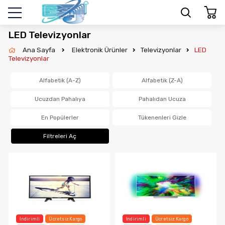
LED Televizyonlar
Ana Sayfa
Elektronik Ürünler
Televizyonlar
LED
Televizyonlar
Alfabetik (A-Z)
Alfabetik (Z-A)
Ucuzdan Pahalıya
Pahalıdan Ucuza
En Popülerler
Tükenenleri Gizle
Filtreleri Aç
İndirimli
Ücretsiz Kargo
İndirimli
Ücretsiz Kargo