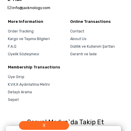
info@jacknology.com
More Information
Online Transactions
Order Tracking
Contact
Kargo ve Taşıma Bilgileri
About Us
F.A.Q
Gizlilik ve Kullanım Şartları
Üyelik Sözleşmesi
Garanti ve İade
Membership Transactions
Üye Girişi
K.V.K.K Aydınlatma Metni
Detaylı Arama
Sepet
Sosyal Medya`da Takip Et
X