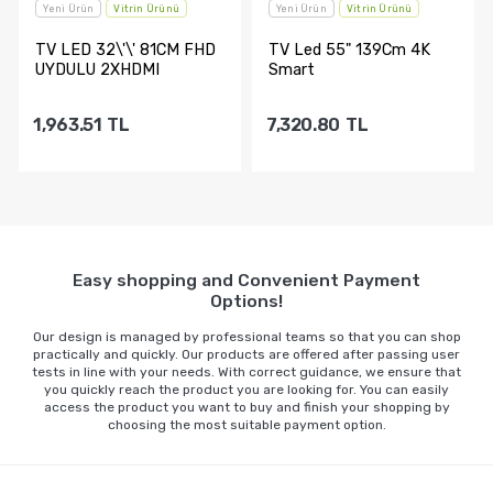
Yeni Ürün
Vitrin Ürünü
Yeni Ürün
Vitrin Ürünü
TV LED 32\'\' 81CM FHD
TV Led 55" 139Cm 4K
UYDULU 2XHDMI
Smart
1,963.51
TL
7,320.80
TL
Sepete Ekle
Sepete Ekle
Easy shopping and Convenient Payment
Options!
Our design is managed by professional teams so that you can shop
practically and quickly. Our products are offered after passing user
tests in line with your needs. With correct guidance, we ensure that
you quickly reach the product you are looking for. You can easily
access the product you want to buy and finish your shopping by
choosing the most suitable payment option.