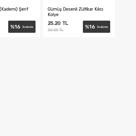
 (Kademi) Şerif
Gümüş Desenli Zülfikar Kılıcı
Kolye
25.20
TL
%
16
%
16
İndirim
İndirim
30.00
TL
te Ekle
Sepete Ekle