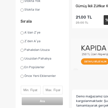
Stokta Yok
​Gümüş İkili Zülfikar K
Stokta Var
21.00
TL
Sırala
25.00
TL
A`dan Z`ye
Sepete Ekl
Z`den A`ya
Pahalıdan Ucuza
Ucuzdan Pahalıya
En Popülerler
Önce Yeni Eklenenler
Demo mağazamız üzerin
kargolanmaktadır. Şua
Ara
tamamlayarak gerçek b