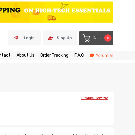
Cart
Login
Sing Up
0
ntact
About Us
Order Tracking
F.A.Q
Yorumlar
Tümünü Temizle