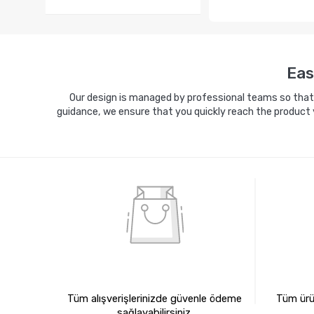
Eas
Our design is managed by professional teams so that y
guidance, we ensure that you quickly reach the product 
%100 GÜVENLİ ALIŞVERİŞ
%10
Tüm alışverişlerinizde güvenle ödeme
Tüm ürün
sağlayabilirsiniz.