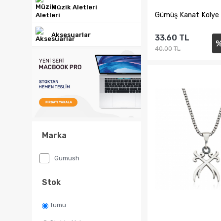
Müzik Aletleri
​Gümüş Kanat Kolye
Aksesuarlar
33.60
TL
40.00
TL
Sepete Ekl
Marka
Gumush
Stok
Tümü