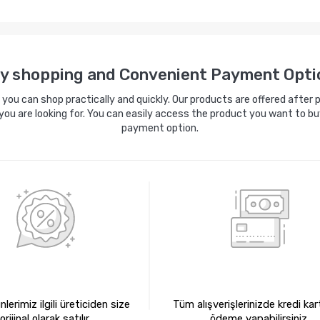
y shopping and Convenient Payment Opti
ou can shop practically and quickly. Our products are offered after pa
you are looking for. You can easily access the product you want to bu
payment option.
0 ORİJİNAL ÜRÜNLER
KREDİ KARTIYLA ÖDEM
lerimiz ilgili üreticiden size
Tüm alışverişlerinizde kredi kart
orijinal olarak satılır.
ödeme yapabilirsiniz.