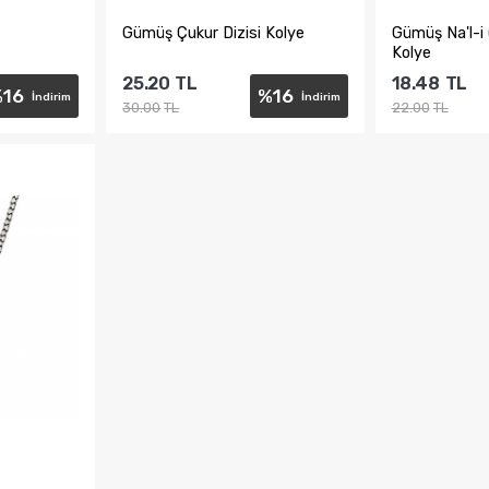
​Gümüş Çukur Dizisi Kolye
​Gümüş Na'l-i
Kolye
25.20
TL
18.48
TL
%
16
%
16
İndirim
İndirim
30.00
TL
22.00
TL
e
Sepete Ekle
Sepe