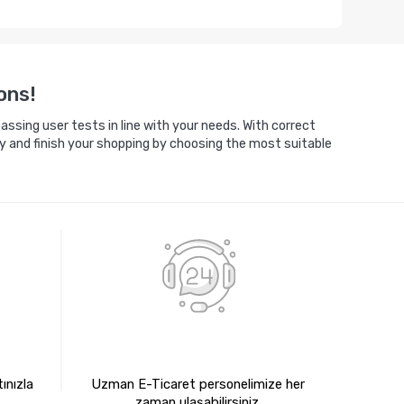
ons!
ssing user tests in line with your needs. With correct
y and finish your shopping by choosing the most suitable
E
7X24 BİZE ULAŞIN
ınızla
Uzman E-Ticaret personelimize her
zaman ulaşabilirsiniz.