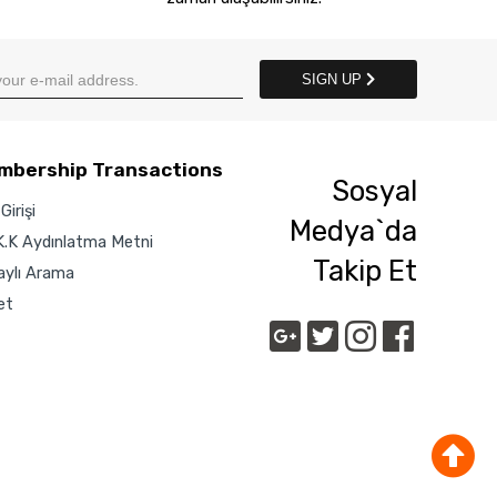
SIGN UP
mbership Transactions
Sosyal
Girişi
Medya`da
K.K Aydınlatma Metni
Takip Et
aylı Arama
et