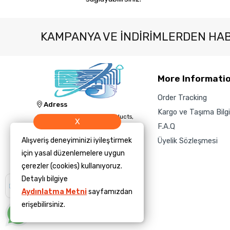
KAMPANYA VE INDIRIMLERDEN HA
More Informati
Order Tracking
Adress
Kargo ve Taşıma Bilgil
Jacknology IT, Cleaning Products,
X
and Technology Sales and Supply
F.A.Q
Inc.
Üyelik Sözleşmesi
Alışveriş deneyiminizi iyileştirmek
Phone
için yasal düzenlemelere uygun
‎+1 (423) 504-3450
çerezler (cookies) kullanıyoruz.
E-Mail
Detaylı bilgiye
Size yardımcı
olmamızı ister
info@jacknology.com
Aydınlatma Metni
sayfamızdan
misiniz?
erişebilirsiniz.