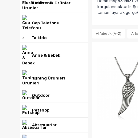
Demo mağazamız üzerin
Elektronik Ürünler
kargolanmaktadır. Şua
tamamlayarak gerçek b
Cep Telefonu
Alfabetik (A-Z)
Alfa
Talkido
Anne & Bebek
Tuning Ürünleri
Outdoor
Petshop
Aksesuarlar