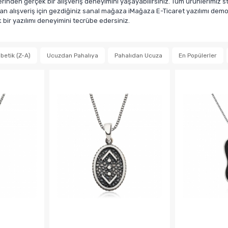
den gerçek bir alışveriş deneyimini yaşayabilirsiniz. Tüm ürünlerimiz sto
n alışveriş için gezdiğiniz sanal mağaza iMağaza E-Ticaret yazılımı demosu
ir yazılımı deneyimini tecrübe edersiniz.
betik (Z-A)
Ucuzdan Pahalıya
Pahalıdan Ucuza
En Popülerler