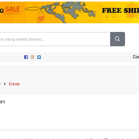
Co
r
Erkek
rı