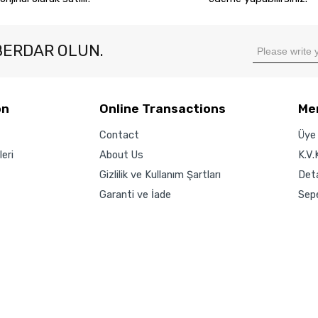
BERDAR OLUN.
on
Online Transactions
Me
Contact
Üye 
eri
About Us
K.V.
Gizlilik ve Kullanım Şartları
Det
Garanti ve İade
Sep