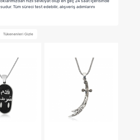
klarımızdan hızlı sevkiyat olup en geç 24 saat içerisinde
dur. Tüm süreci test edebilir, alışveriş adımlarını
Tükenenleri Gizle