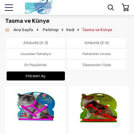
Tasma ve Künye
Ana Sayfa
Petshop
Kedi
Tasma ve Künye
Alfabetik (A-Z)
Alfabetik (Z-A)
Ucuzdan Pahalıya
Pahalıdan Ucuza
En Popülerler
Tükenenleri Gizle
Filtreleri Aç