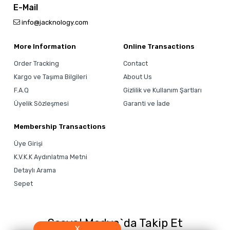
E-Mail
info@jacknology.com
More Information
Online Transactions
Order Tracking
Contact
Kargo ve Taşıma Bilgileri
About Us
F.A.Q
Gizlilik ve Kullanım Şartları
Üyelik Sözleşmesi
Garanti ve İade
Membership Transactions
Üye Girişi
K.V.K.K Aydınlatma Metni
Detaylı Arama
Sepet
Sosyal Medya`da Takip Et
X