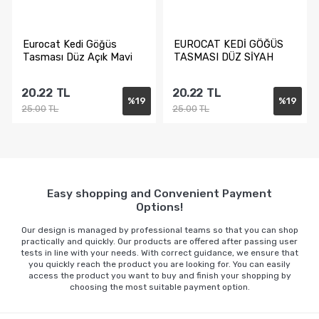
Eurocat Kedi Göğüs
EUROCAT KEDİ GÖĞÜS
Tasması Düz Açık Mavi
TASMASI DÜZ SİYAH
20.22
TL
20.22
TL
%
19
%
19
25.00
TL
25.00
TL
Sepete Ekle
Sepete Ekle
Easy shopping and Convenient Payment
Options!
Our design is managed by professional teams so that you can shop
practically and quickly. Our products are offered after passing user
tests in line with your needs. With correct guidance, we ensure that
you quickly reach the product you are looking for. You can easily
access the product you want to buy and finish your shopping by
choosing the most suitable payment option.