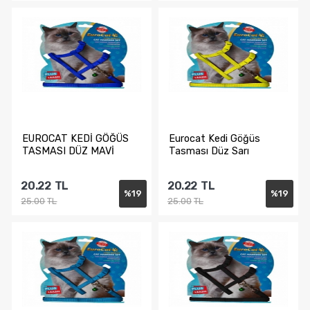
Sepete Ekle
Sepete Ekle
EUROCAT KEDİ GÖĞÜS
Eurocat Kedi Göğüs
TASMASI DÜZ MAVİ
Tasması Düz Sarı
20.22
TL
20.22
TL
%
19
%
19
25.00
TL
25.00
TL
Sepete Ekle
Sepete Ekle