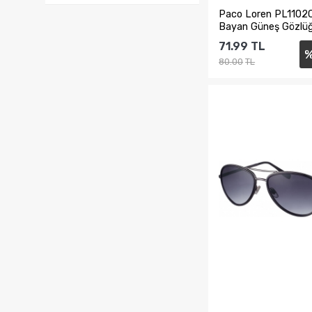
Paco Loren PL110
Bayan Güneş Gözlü
71.99
TL
80.00
TL
Sepete Ekl