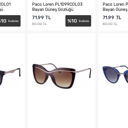
COL01
Paco Loren PL1099COL03
Paco Loren 
ğü
Bayan Güneş Gözlüğü
Bayan Güneş
71.99
TL
71.99
TL
%
10
%
10
İndirim
İndirim
80.00
TL
80.00
TL
e
Sepete Ekle
Sepe