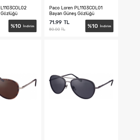
PL1103COL02
Paco Loren PL1103COL01
 Gözlüğü
Bayan Güneş Gözlüğü
71.99
TL
%
10
%
10
İndirim
İndirim
80.00
TL
te Ekle
Sepete Ekle