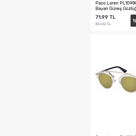
Paco Loren PL109
Bayan Güneş Gözlü
71.99
TL
80.00
TL
Sepete Ekl