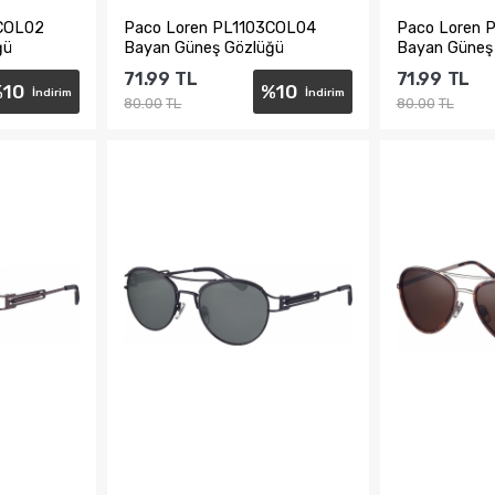
4COL02
Paco Loren PL1103COL04
Paco Loren 
ğü
Bayan Güneş Gözlüğü
Bayan Güneş
71.99
TL
71.99
TL
%
10
%
10
İndirim
İndirim
80.00
TL
80.00
TL
e
Sepete Ekle
Sepe