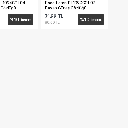
PL1094COL04
Paco Loren PL1093COL03
 Gözlüğü
Bayan Güneş Gözlüğü
71.99
TL
%
10
%
10
İndirim
İndirim
80.00
TL
te Ekle
Sepete Ekle