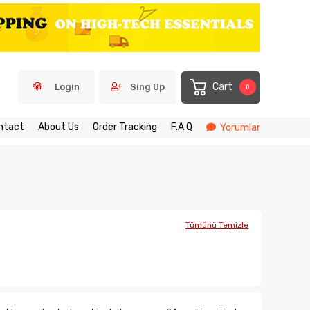
Cart
Login
Sing Up
0
ntact
About Us
Order Tracking
F.A.Q
Yorumlar
Tümünü Temizle