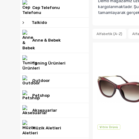
Demo mağazamız üzerin
kargolanmaktadır. Şua
Cep Telefonu
tamamlayarak gerçek b
Talkido
Alfabetik (A-Z)
Alfa
Anne & Bebek
Tuning Ürünleri
Outdoor
Petshop
Aksesuarlar
Müzik Aletleri
Vitrin Ürünü