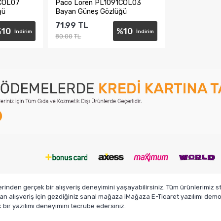
1COL07
Paco Loren PL1091COL03
ğü
Bayan Güneş Gözlüğü
71.99
TL
%
10
%
10
İndirim
İndirim
80.00
TL
e
Sepete Ekle
den gerçek bir alışveriş deneyimini yaşayabilirsiniz. Tüm ürünlerimiz sto
n alışveriş için gezdiğiniz sanal mağaza iMağaza E-Ticaret yazılımı demosu
ir yazılımı deneyimini tecrübe edersiniz.