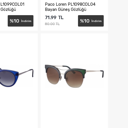
PL1099COL01
Paco Loren PL1098COL04
 Gözlüğü
Bayan Güneş Gözlüğü
71.99
TL
%
10
%
10
İndirim
İndirim
80.00
TL
te Ekle
Sepete Ekle