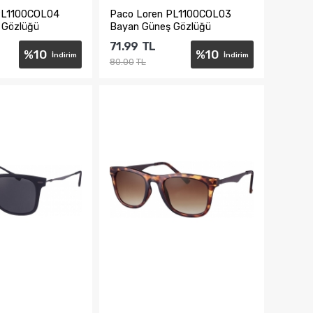
PL1100COL04
Paco Loren PL1100COL03
 Gözlüğü
Bayan Güneş Gözlüğü
71.99
TL
%
10
%
10
İndirim
İndirim
80.00
TL
te Ekle
Sepete Ekle