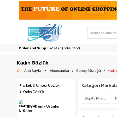
Order and Supp.:
‎+1 (423) 504-3450
Kadın Gözlük
Ana Sayfa
Aksesuarlar
Güneş Gözlüğü
Kadın
Kategori Markala
Erkek & Unisex Gözlük
Kadın Gözlük
Bigotti Milano
Elektronik Ürünler