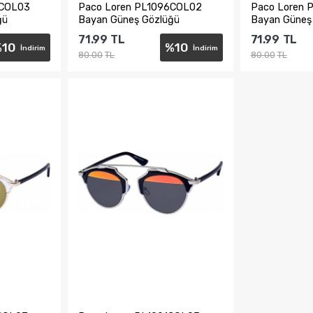
8COL03
Paco Loren PL1096COL02
Paco Loren 
ğü
Bayan Güneş Gözlüğü
Bayan Güneş
71.99
TL
71.99
TL
%
10
%
10
İndirim
İndirim
80.00
TL
80.00
TL
e
Sepete Ekle
Sepe