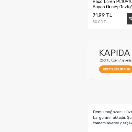
Paco Loren PL109
Bayan Güneş Gözlü
71.99
TL
80.00
TL
Sepete Ekl
Demo mağazamız üzerin
kargolanmaktadır. Şua
tamamlayarak gerçek b