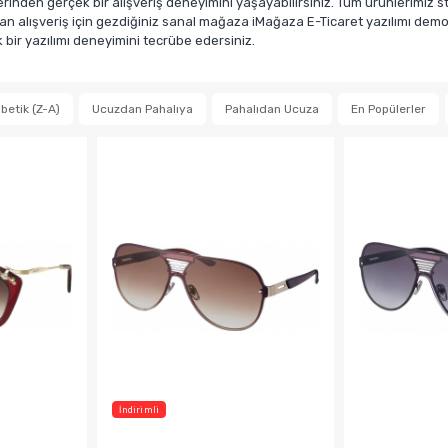
den gerçek bir alışveriş deneyimini yaşayabilirsiniz. Tüm ürünlerimiz sto
n alışveriş için gezdiğiniz sanal mağaza iMağaza E-Ticaret yazılımı demosu
ir yazılımı deneyimini tecrübe edersiniz.
betik (Z-A)
Ucuzdan Pahalıya
Pahalıdan Ucuza
En Popülerler
İndirimli