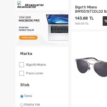
Aksesuarlar
Bigotti Milano
BM1051STCOL02 B
Güneş Gözlüğü
143.88
TL
165.00
TL
Sepete Ekl
Marka
Bigotti Milano
Paco Loren
Stok
Tümü
Stokta Yok