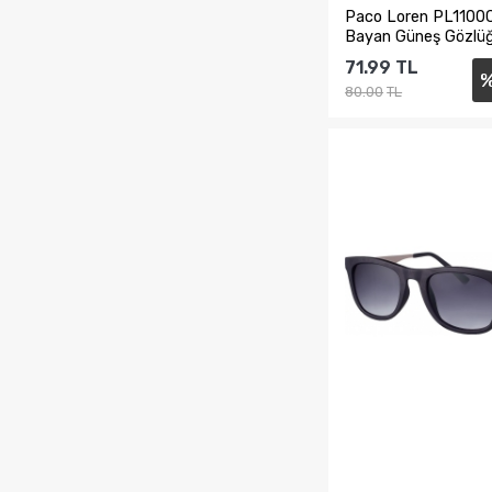
Paco Loren PL1100
Bayan Güneş Gözlü
71.99
TL
80.00
TL
Sepete Ekl