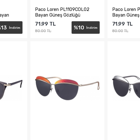
Paco Loren PL1109COL02
Paco Loren 
ayan
Bayan Güneş Gözlüğü
Bayan Güneş
71.99
TL
71.99
TL
%
13
%
10
İndirim
İndirim
80.00
TL
80.00
TL
e
Sepete Ekle
Sepe