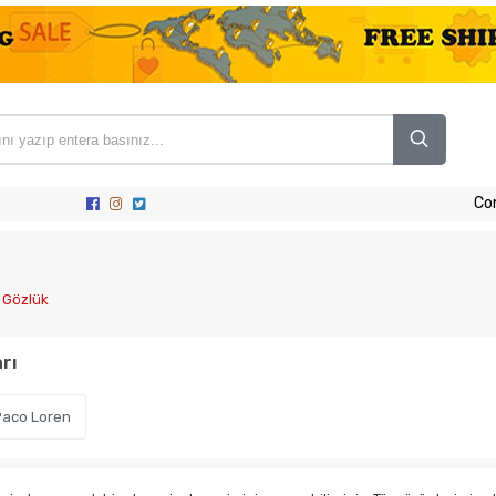
Co
 Gözlük
rı
Paco Loren