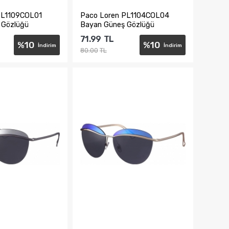
PL1109COL01
Paco Loren PL1104COL04
 Gözlüğü
Bayan Güneş Gözlüğü
71.99
TL
%
10
%
10
İndirim
İndirim
80.00
TL
te Ekle
Sepete Ekle