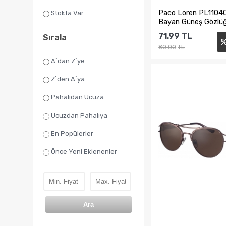
Paco Loren PL110
Stokta Var
Bayan Güneş Gözlü
71.99
TL
Sırala
80.00
TL
A`dan Z`ye
Z`den A`ya
Sepete Ekl
Pahalıdan Ucuza
Ucuzdan Pahalıya
En Popülerler
Önce Yeni Eklenenler
Ara