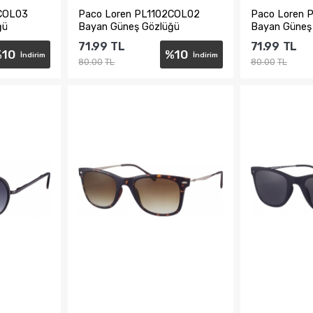
2COL03
Paco Loren PL1102COL02
Paco Loren 
ğü
Bayan Güneş Gözlüğü
Bayan Güneş
71.99
TL
71.99
TL
%
10
%
10
İndirim
İndirim
80.00
TL
80.00
TL
e
Sepete Ekle
Sepe