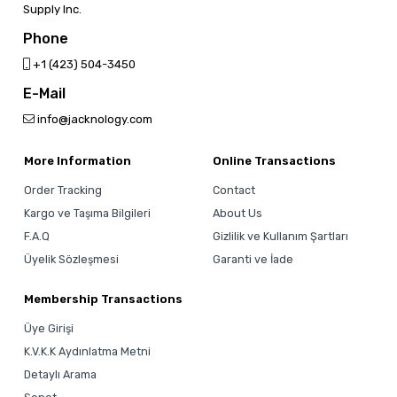
Supply Inc.
Phone
‎+1 (423) 504-3450
E-Mail
info@jacknology.com
More Information
Online Transactions
Order Tracking
Contact
Kargo ve Taşıma Bilgileri
About Us
F.A.Q
Gizlilik ve Kullanım Şartları
Üyelik Sözleşmesi
Garanti ve İade
Membership Transactions
Üye Girişi
K.V.K.K Aydınlatma Metni
Detaylı Arama