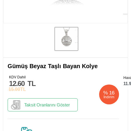
Gümüş Beyaz Taşlı Bayan Kolye
KDV Dahil
Hava
12.60
TL
11.
15.00
TL
%
16
İndirim
Taksit Oranlarını Göster