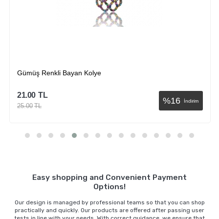
Gümüş Renkli Bayan Kolye
21.00
TL
%
16
İndirim
25.00
TL
Sepete Ekle
Easy shopping and Convenient Payment
Options!
Our design is managed by professional teams so that you can shop
practically and quickly. Our products are offered after passing user
tests in line with your needs. With correct guidance, we ensure that