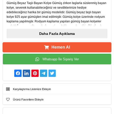
Gümüş Beyaz Taşlı Bayan Kolye Gümüş zirkon taşlarla süslenmiş bayan
kolye, severek kullanabileceğiniz ve sevdiklerinize hediye
edebileceğiniz harika bir gümüş modelidir. Gümüş beyaz taşlı bayan
kolye 925 ayar gümüşten imal edilmiştir. Gümüş kolye üzerinde rodyum
kaplama yapılmıştır. Rodyum kaplama yapılan gümüş bayan kolyeler
parlaklığını uzun süre muhafaza eder, oksitlenmesi gecikir. Gümüş olan
zincir boyu ortalama 45 cm'dir. Üzerinde bulunan taşlar zirkondur. Tüm
Daha Fazla Açıklama
gümüş bayan kolye modellerimizde olduğu gibi gümüş beyaz taşlı bayan
kolye de el emeği ile üretilmiştir. Gümüş ve değerli taşlar nedeniyle ürün
ağırlığında ± %10 sapma olabilmektedir.
Hemen Al
Whatsapp İle Sipariş Ver
Karşılaştırma Listenize Ekleyin
Ürünü Favorilere Ekleyin
Ürün Künyesi