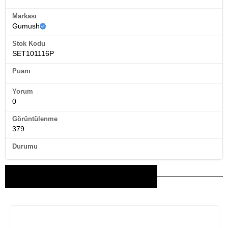
Markası
Gumush
Stok Kodu
SET101116P
Puanı
Yorum
0
Görüntülenme
379
Durumu
Bu Ürünler İlginizi Çekebilir