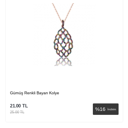
Gümüş Renkli Bayan Kolye
21.00
TL
%
16
İndirim
25.00
TL