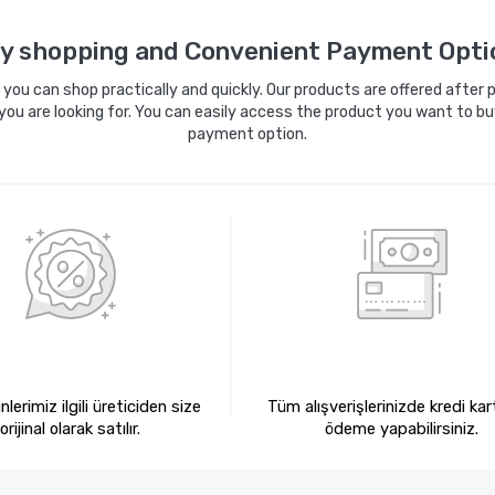
Sepete Ekle
Sepete Ekle
y shopping and Convenient Payment Opti
ou can shop practically and quickly. Our products are offered after pa
you are looking for. You can easily access the product you want to bu
payment option.
0 ORİJİNAL ÜRÜNLER
KREDİ KARTIYLA ÖDEM
lerimiz ilgili üreticiden size
Tüm alışverişlerinizde kredi kart
orijinal olarak satılır.
ödeme yapabilirsiniz.