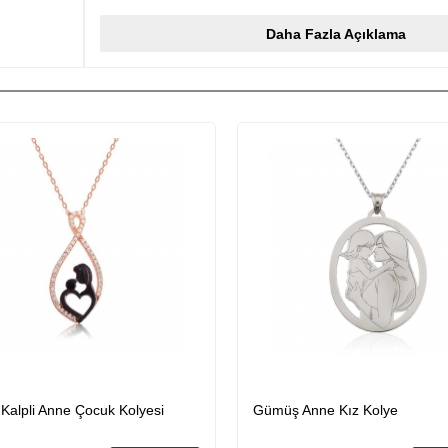
süre muhafaza eder, gümüş rengini pembe renge çevirir ve oksit
gümüş bayan kolyelerde olduğu gibi gümüş anne ve bebek kolye
Daha Fazla Açıklama
üretilmiştir. Gümüş ve değerli taşlar nedeniyle belirtilen ürün a
olabilmektedir. En : 2.50 CmBoy : 3.00 CmAğırlık : 3.40 Gr
alpli Anne Çocuk Kolyesi
​Gümüş Anne Kız Kolye