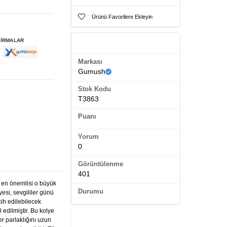
Ürünü Favorilere Ekleyin
FİRMALAR
Ürün Künyesi
Markası
Gumush
Stok Kodu
T3863
Puanı
Yorum
0
Görüntülenme
401
en önemlisi o büyük
Durumu
yesi, sevgililer günü
ih edilebilecek
edilmiştir. Bu kolye
r parlaklığını uzun