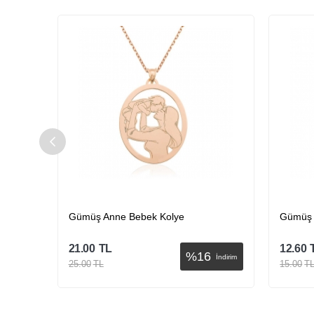
​Gümüş Anne Bebek Kolye
Gümüş K
21.00
TL
12.60
%
16
İndirim
İndirim
25.00
TL
15.00
T