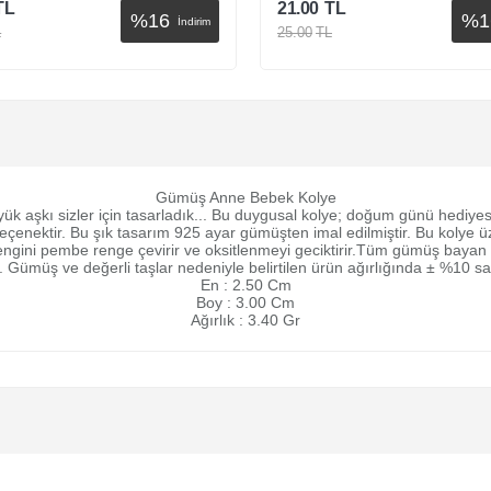
TL
21.00
TL
%
16
%
1
İndirim
L
25.00
TL
Sepete Ekle
Sepete Ekle
Gümüş Anne Bebek Kolye
k aşkı sizler için tasarladık... Bu duygusal kolye; doğum günü hediyes
eçenektir. Bu şık tasarım 925 ayar gümüşten imal edilmiştir. Bu kolye 
engini pembe renge çevirir ve oksitlenmeyi geciktirir.Tüm gümüş bayan
ir. Gümüş ve değerli taşlar nedeniyle belirtilen ürün ağırlığında ± %10 
En : 2.50 Cm
Boy : 3.00 Cm
Ağırlık : 3.40 Gr