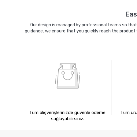
Sepete Ekle
Eas
Our design is managed by professional teams so that y
guidance, we ensure that you quickly reach the product 
%100 GÜVENLİ ALIŞVERİŞ
%10
Tüm alışverişlerinizde güvenle ödeme
Tüm ürün
sağlayabilirsiniz.