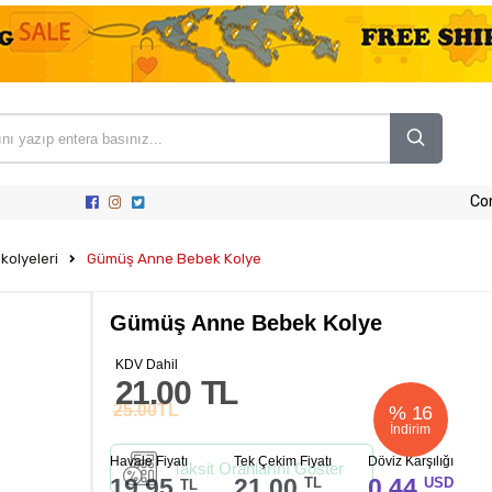
Co
kolyeleri
​Gümüş Anne Bebek Kolye
​Gümüş Anne Bebek Kolye
KDV Dahil
21.00
TL
25.00
TL
%
16
İndirim
Havale Fiyatı
Tek Çekim Fiyatı
Döviz Karşılığı
Taksit Oranlarını Göster
19.95
21.00
0.44
TL
USD
TL