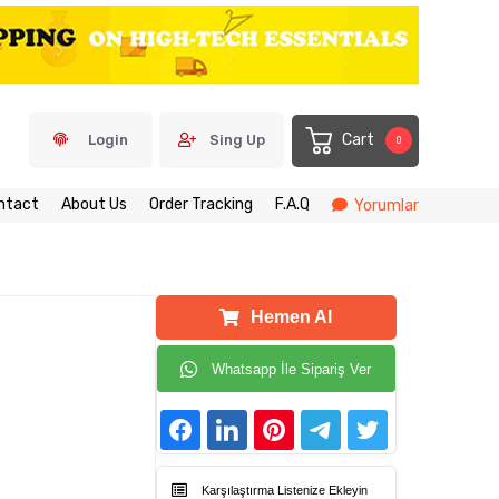
Cart
Login
Sing Up
0
ntact
About Us
Order Tracking
F.A.Q
Yorumlar
Hemen Al
Whatsapp İle Sipariş Ver
Karşılaştırma Listenize Ekleyin