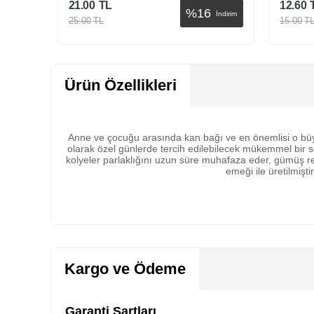
21.00
TL
12.60
%
16
İndirim
İndirim
25.00
TL
15.00
T
Sepete Ekle
Ürün Özellikleri
Anne ve çocuğu arasında kan bağı ve en önemlisi o büyü
olarak özel günlerde tercih edilebilecek mükemmel bir s
kolyeler parlaklığını uzun süre muhafaza eder, gümüş r
emeği ile üretilmişt
Kargo ve Ödeme
Garanti Şartları