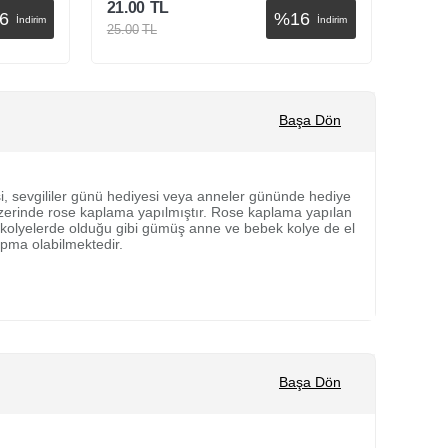
21.00
TL
12.60
6
%
16
İndirim
İndirim
25.00
TL
15.00
Sepete Ekle
Başa Dön
i, sevgililer günü hediyesi veya anneler gününde hediye
üzerinde rose kaplama yapılmıştır. Rose kaplama yapılan
 kolyelerde olduğu gibi gümüş anne ve bebek kolye de el
sapma olabilmektedir.
Başa Dön