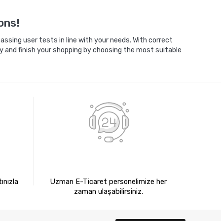
Sepete Ekle
ons!
ssing user tests in line with your needs. With correct
y and finish your shopping by choosing the most suitable
E
7X24 BİZE ULAŞIN
ınızla
Uzman E-Ticaret personelimize her
zaman ulaşabilirsiniz.