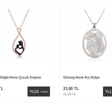
alpli Anne Çocuk Kolyesi
​Gümüş Anne Kız Kolye
TL
21.00
TL
%
16
%
1
İndirim
L
25.00
TL