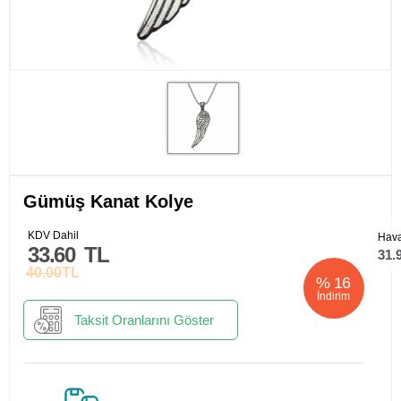
​Gümüş Kanat Kolye
KDV Dahil
Hava
33.60
TL
31.
40.00
TL
%
16
İndirim
Taksit Oranlarını Göster