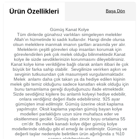
Sepete Ekle
Ürün Özellikleri
Başa Dön
Gümüş Kanat Kolye
Tüm dinlerde günahsız varlıkları simgeleyen melekler
Allah’ın hizmetinde ki sadık kullarıdır. Hangi dinde olursa
olsun meleklere inanmak imanın şartları arasında yer alır.
Meleklerin çeşitli görevleri olup insanları korumak için
görevlendirilen pek çok melek olduğu bilinmektedir.Kanat
kolye ile sizde sevdiklerinizin korunmasını dileyebilirsiniz.
Kanat kolye kime verildiğine bağlı olarak anlam itibari ile çok
büyük bir farka sahip olabilir. Sevgilinize verirken aşkın ve
sevginin tutkusundan çok masumiyeti vurgulanmaktadır.
Melek anlamı daha çok takan ya da hediye edilen kişinin
melek gibi temiz olduğunu sadece kanatları eksik olduğu için
bunu tamamlama gereği duyduğunuzu ifade etmektedir.
Sizde sevdiğiniz kişilere bu anlamlı kolyeyi hediye edebilir,
onlara verdiğiniz değeri ifade edebilirsiniz. 925 ayar
gümüşten imal edilmiştir. Gümüş üzerine oksit kaplama
yapılmıştır. Oksit kaplama yapılan gümüş bayan kolye
modelleri parlaklığını uzun süre muhafaza eder ve
oksitlenmesi gecikir. Gümüş olan zincir boyu ortalama 55
cm'dir. Bu melek kanadı kolye diğer gümüş kolye
modellerinde olduğu gibi el emeği ile üretilmiştir. Gümüş ve
değerli taşlar nedeniyle belirtilen ürün ağırlığında ± %10
sapma olabilmektedir.