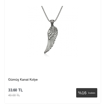
​Gümüş Kanat Kolye
33.60
TL
%
16
İndirim
40.00
TL