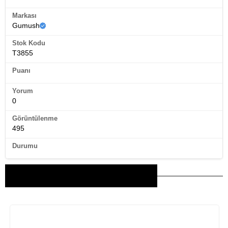
Markası
Gumush
Stok Kodu
T3855
Puanı
Yorum
0
Görüntülenme
495
Durumu
Bu Ürünler İlginizi Çekebilir