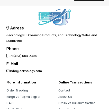
Adress
Jacknology IT, Cleaning Products, and Technology Sales and
Supply Inc.
Phone
‎+1 (423) 504-3450
E-Mail
info@jacknology.com
More Information
Online Transactions
Order Tracking
Contact
Kargo ve Taşıma Bilgileri
About Us
F.A.Q
Gizlilik ve Kullanım Şartları