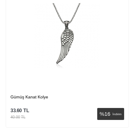
​Gümüş Kanat Kolye
33.60
TL
%
16
İndirim
40.00
TL