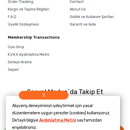
Order Tracking
Contact
Kargo ve Taşıma Bilgileri
About Us
F.A.Q
Gizlilik ve Kullanım Şartları
Üyelik Sözleşmesi
Garanti ve İade
Membership Transactions
Üye Girişi
K.V.K.K Aydınlatma Metni
Detaylı Arama
Sepet
Sosyal Medya`da Takip Et
X
Alışveriş deneyiminizi iyileştirmek için yasal
düzenlemelere uygun çerezler (cookies) kullanıyoruz.
Size yardımcı
olmamızı ister
Detaylı bilgiye
Aydınlatma Metni
sayfamızdan
misiniz?
erişebilirsiniz.