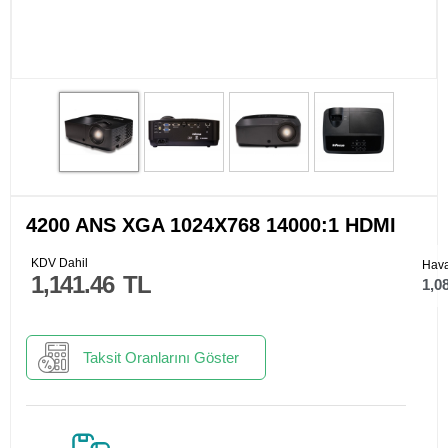
4200 ANS XGA 1024X768 14000:1 HDMI
KDV Dahil
Hava
1,141.46
TL
1,0
Taksit Oranlarını Göster