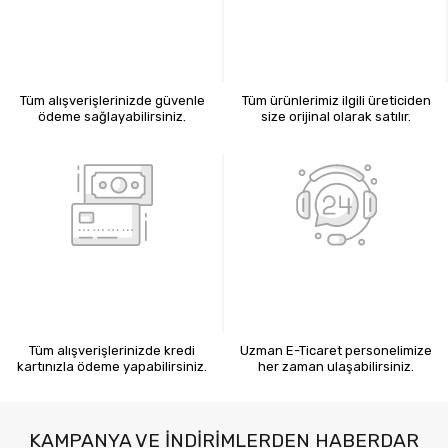
%100 GÜVENLİ ALIŞVERİŞ
%100 ORİJİNAL ÜRÜNLER
Tüm alışverişlerinizde güvenle
Tüm ürünlerimiz ilgili üreticiden
ödeme sağlayabilirsiniz.
size orijinal olarak satılır.
KREDİ KARTIYLA ÖDEME
7X24 BİZE ULAŞIN
Tüm alışverişlerinizde kredi
Uzman E-Ticaret personelimize
kartınızla ödeme yapabilirsiniz.
her zaman ulaşabilirsiniz.
KAMPANYA VE INDIRIMLERDEN HABERDAR