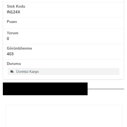
Stok Kodu
IN124X
Puanı
Yorum
0
Görüntülenme
403
Durumu
Ücretsiz Kargo
Bu Ürünler İlginizi Çekebilir