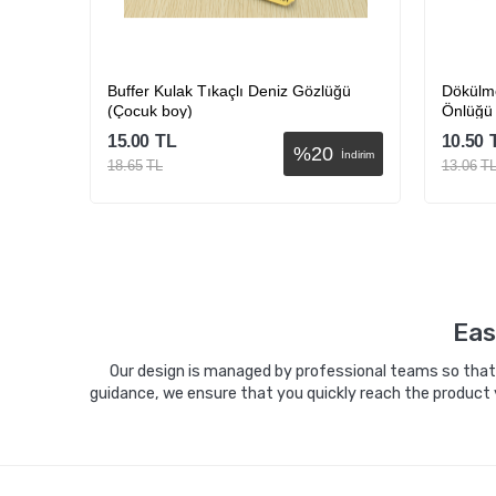
eti
Buffer Kulak Tıkaçlı Deniz Gözlüğü
Dökülme
(Çocuk boy)
Önlüğü
15.00
TL
10.50
%
20
İndirim
İndirim
18.65
TL
13.06
T
Sepete Ekle
Eas
Our design is managed by professional teams so that y
guidance, we ensure that you quickly reach the product 