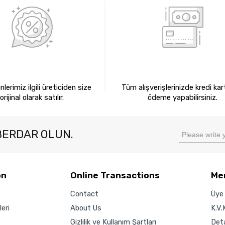
0 ORİJİNAL ÜRÜNLER
KREDİ KARTIYLA ÖDEM
lerimiz ilgili üreticiden size
Tüm alışverişlerinizde kredi kart
orijinal olarak satılır.
ödeme yapabilirsiniz.
BERDAR OLUN.
on
Online Transactions
Me
Contact
Üye 
eri
About Us
K.V.
Gizlilik ve Kullanım Şartları
Det