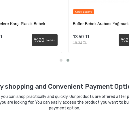
Kargo Bedava
lere Karşı Plastik Bebek
Buffer Bebek Arabası Yağmurl
TL
13.50
TL
%
20
%
2
İndirim
L
18.34
TL
Sepete Ekle
Sepete Ekle
y shopping and Convenient Payment Opti
ou can shop practically and quickly. Our products are offered after pa
you are looking for. You can easily access the product you want to bu
payment option.