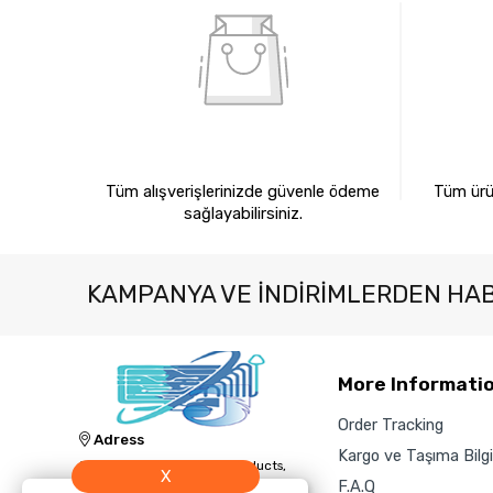
%100 GÜVENLİ ALIŞVERİŞ
%10
Tüm alışverişlerinizde güvenle ödeme
Tüm ürün
sağlayabilirsiniz.
KAMPANYA VE INDIRIMLERDEN HA
More Informati
Order Tracking
Adress
Kargo ve Taşıma Bilgil
Jacknology IT, Cleaning Products,
X
and Technology Sales and Supply
F.A.Q