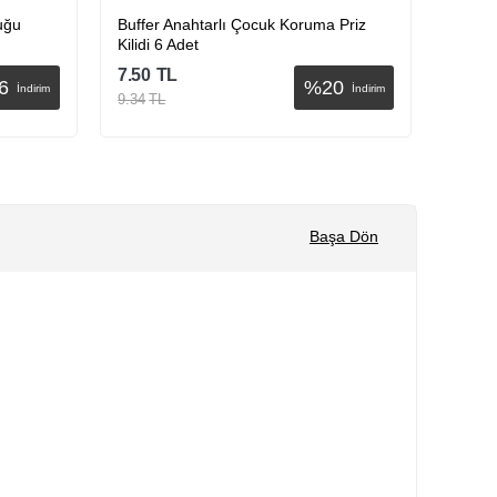
uğu
Buffer Anahtarlı Çocuk Koruma Priz
Buffer
Kilidi 6 Adet
7.50
TL
22.50
6
%
20
İndirim
İndirim
9.34
TL
27.99
Sepete Ekle
Başa Dön