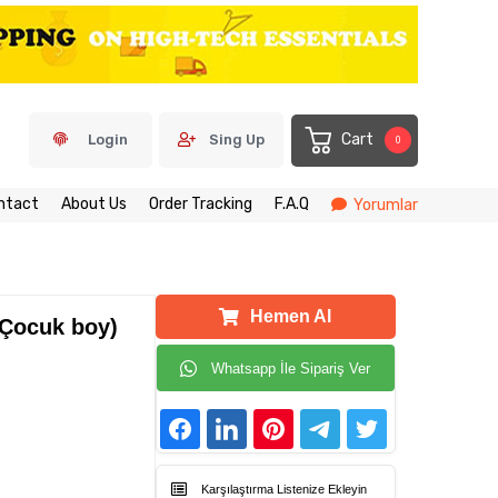
Cart
Login
Sing Up
0
ntact
About Us
Order Tracking
F.A.Q
Yorumlar
Hemen Al
(Çocuk boy)
Whatsapp İle Sipariş Ver
Karşılaştırma Listenize Ekleyin