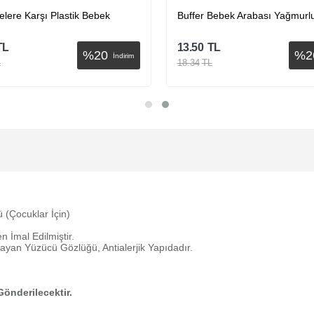
lere Karşı Plastik Bebek
Buffer Bebek Arabası Yağmurl
TL
13.50
TL
%
20
%
2
İndirim
L
18.34
TL
Sepete Ekle
Sepete Ekle
 (Çocuklar İçin)
 İmal Edilmiştir.
ayan Yüzücü Gözlüğü, Antialerjik Yapıdadır.
önderilecektir.