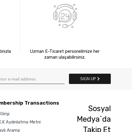
E
7X24 BİZE ULAŞIN
ınızla
Uzman E-Ticaret personelimize her
zaman ulaşabilirsiniz.
SIGN UP
mbership Transactions
Sosyal
Girişi
Medya`da
K.K Aydınlatma Metni
Takip Et
aylı Arama