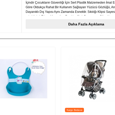
İçindir Çocukların Güvenliği İçin Sert Plastik Malzemeden İmal Edi
Göre Oldukça Rahat Bir Kullanım Sağlayan Yüzücü Gözlüğü, Anti
Dayanıklı Dış Yapısı Aynı Zamanda Esnektir. Sıkılığı Klipsi Sayes
adet Kulak Tıkacı Mevcuttur. Renkler Stok Durumuna Göre Karış
Gönderilecektir.
Daha Fazla Açıklama
Kargo Bedava