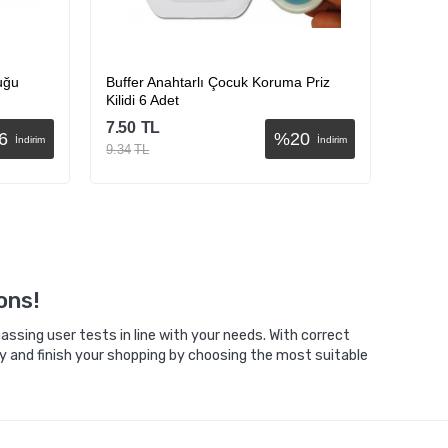
uğu
Buffer Anahtarlı Çocuk Koruma Priz
Buffer
Kilidi 6 Adet
7.50
TL
22.50
6
%
20
İndirim
İndirim
9.34
TL
27.99
Sepete Ekle
ons!
ssing user tests in line with your needs. With correct
y and finish your shopping by choosing the most suitable