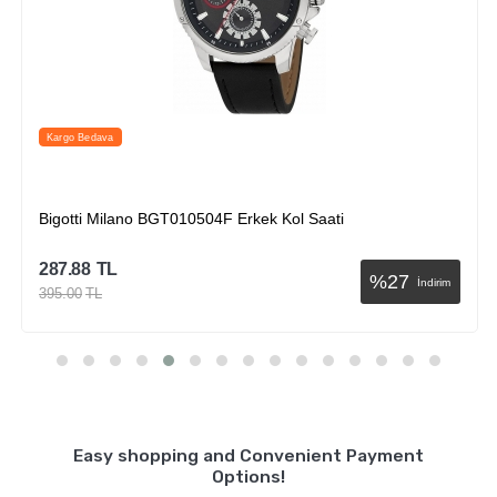
Kargo Bedava
Bigotti Milano BGT010504F Erkek Kol Saati
287.88
TL
%
27
İndirim
395.00
TL
Sepete Ekle
Easy shopping and Convenient Payment
Options!