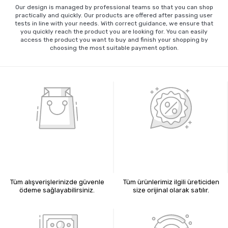
Our design is managed by professional teams so that you can shop
practically and quickly. Our products are offered after passing user
tests in line with your needs. With correct guidance, we ensure that
you quickly reach the product you are looking for. You can easily
access the product you want to buy and finish your shopping by
choosing the most suitable payment option.
%100 GÜVENLİ ALIŞVERİŞ
%100 ORİJİNAL ÜRÜNLER
Tüm alışverişlerinizde güvenle
Tüm ürünlerimiz ilgili üreticiden
ödeme sağlayabilirsiniz.
size orijinal olarak satılır.