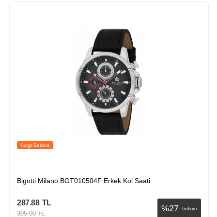
Kargo Bedava
Bigotti Milano BGT010504F Erkek Kol Saati
287.88
TL
%
27
İndirim
395.00
TL