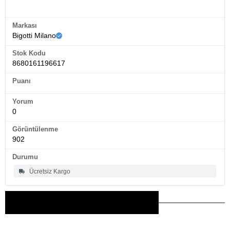
Ürün Künyesi
Markası
Bigotti Milano
Stok Kodu
8680161196617
Puanı
Yorum
0
Görüntülenme
902
Durumu
Ücretsiz Kargo
Bu Ürünler İlginizi Çekebilir