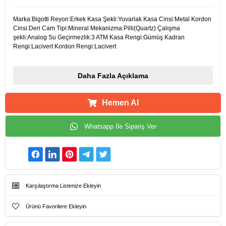
Marka:Bigotti Reyon:Erkek Kasa Şekli:Yuvarlak Kasa Cinsi:Metal Kordon
Cinsi:Deri Cam Tipi:Mineral Mekanizma:Pilli(Quartz) Çalışma
şekli:Analog Su Geçirmezlik:3 ATM Kasa Rengi:Gümüş Kadran
Rengi:Lacivert Kordon Rengi:Lacivert
Daha Fazla Açıklama
Hemen Al
Whatsapp İle Sipariş Ver
Karşılaştırma Listenize Ekleyin
Ürünü Favorilere Ekleyin