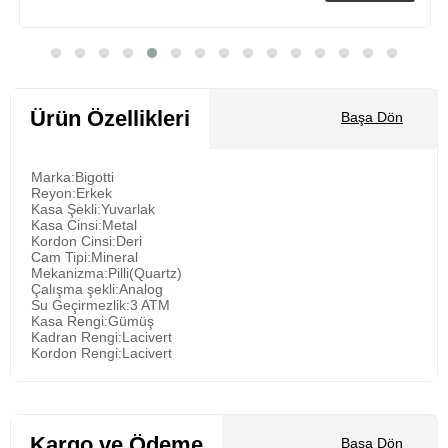
Sepete Ekle
Ürün Özellikleri
Başa Dön
Marka:Bigotti
Reyon:Erkek
Kasa Şekli:Yuvarlak
Kasa Cinsi:Metal
Kordon Cinsi:Deri
Cam Tipi:Mineral
Mekanizma:Pilli(Quartz)
Çalışma şekli:Analog
Su Geçirmezlik:3 ATM
Kasa Rengi:Gümüş
Kadran Rengi:Lacivert
Kordon Rengi:Lacivert
Kargo ve Ödeme
Başa Dön