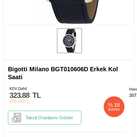
Bigotti Milano BGT010606D Erkek Kol
Saati
KDV Dahil
Hava
323.88
TL
307
395.00
TL
%
18
İndirim
Taksit Oranlarını Göster