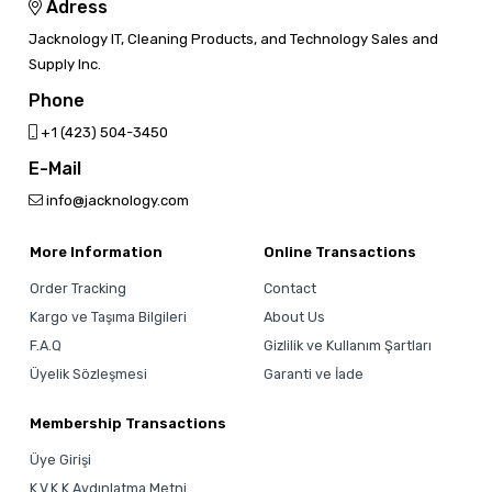
Adress
Jacknology IT, Cleaning Products, and Technology Sales and
Supply Inc.
Phone
‎+1 (423) 504-3450
E-Mail
info@jacknology.com
More Information
Online Transactions
Order Tracking
Contact
Kargo ve Taşıma Bilgileri
About Us
F.A.Q
Gizlilik ve Kullanım Şartları
Üyelik Sözleşmesi
Garanti ve İade
Membership Transactions
Üye Girişi
K.V.K.K Aydınlatma Metni