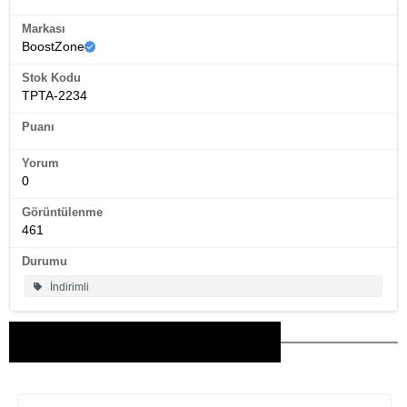
Markası
BoostZone
Stok Kodu
TPTA-2234
Puanı
Yorum
0
Görüntülenme
461
Durumu
İndirimli
Bu Ürünler İlginizi Çekebilir