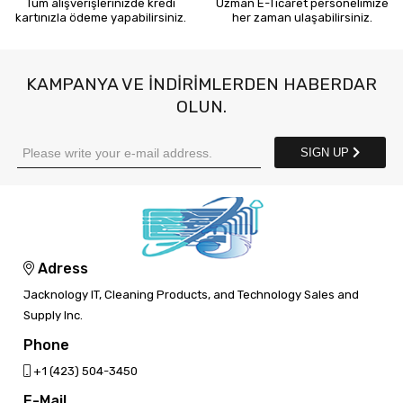
Tüm alışverişlerinizde kredi
Uzman E-Ticaret personelimize
kartınızla ödeme yapabilirsiniz.
her zaman ulaşabilirsiniz.
KAMPANYA VE INDIRIMLERDEN HABERDAR
OLUN.
SIGN UP
Adress
Jacknology IT, Cleaning Products, and Technology Sales and
Supply Inc.
Phone
‎+1 (423) 504-3450
E-Mail