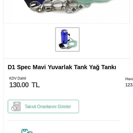
D1 Spec Mavi Yuvarlak Tank Yağ Tankı
KDV Dahil
Hava
130.00
TL
123
Taksit Oranlarını Göster