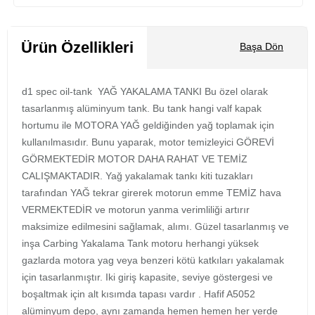
Sepete Ekle
Ürün Özellikleri
Başa Dön
d1 spec oil-tank YAĞ YAKALAMA TANKI Bu özel olarak
tasarlanmış alüminyum tank. Bu tank hangi valf kapak
hortumu ile MOTORA YAĞ geldiğinden yağ toplamak için
kullanılmasıdır. Bunu yaparak, motor temizleyici GÖREVİ
GÖRMEKTEDİR MOTOR DAHA RAHAT VE TEMİZ
CALIŞMAKTADIR. Yağ yakalamak tankı kiti tuzakları
tarafından YAĞ tekrar girerek motorun emme TEMİZ hava
VERMEKTEDİR ve motorun yanma verimliliği artırır
maksimize edilmesini sağlamak, alımı. Güzel tasarlanmış ve
inşa Carbing Yakalama Tank motoru herhangi yüksek
gazlarda motora yag veya benzeri kötü katkıları yakalamak
için tasarlanmıştır. Iki giriş kapasite, seviye göstergesi ve
boşaltmak için alt kısımda tapası vardır . Hafif A5052
alüminyum depo, aynı zamanda hemen hemen her yerde