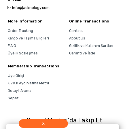
info@jacknology.com
More Information
Online Transactions
Order Tracking
Contact
Kargo ve Taşıma Bilgileri
About Us
F.A.Q
Gizlilik ve Kullanım Şartları
Üyelik Sözleşmesi
Garanti ve İade
Membership Transactions
Üye Girişi
K.V.K.K Aydınlatma Metni
Detaylı Arama
Sepet
Sosyal Medya`da Takip Et
X