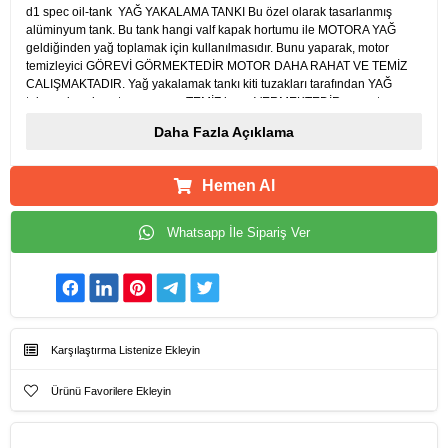
d1 spec oil-tank YAĞ YAKALAMA TANKI Bu özel olarak tasarlanmış
alüminyum tank. Bu tank hangi valf kapak hortumu ile MOTORA YAĞ
geldiğinden yağ toplamak için kullanılmasıdır. Bunu yaparak, motor
temizleyici GÖREVİ GÖRMEKTEDİR MOTOR DAHA RAHAT VE TEMİZ
CALIŞMAKTADIR. Yağ yakalamak tankı kiti tuzakları tarafından YAĞ
tekrar girerek motorun emme TEMİZ hava VERMEKTEDİR ve motorun
yanma verimliliği artırır maksimize edilmesini sağlamak, alımı. Güzel
Daha Fazla Açıklama
tasarlanmış ve inşa Carbing Yakalama Tank motoru herhangi yüksek
gazlarda motora yag veya benzeri kötü katkıları yakalamak için
tasarlanmıştır. Iki giriş kapasite, seviye göstergesi ve boşaltmak için alt
Hemen Al
kısımda tapası vardır . Hafif A5052 alüminyum depo, aynı zamanda
hemen hemen her yerde montaj için hortum uzunlugu veren bir kompakt
bir tasarıma sahiptir.
Whatsapp İle Sipariş Ver
Renk: Mavi - Alüminyum alaşımlı malzeme - 15mm hortum - Kapasite:
0.6L - yağ ve nem blow-by gaz emme sistemi karbon ve çamur birikmesi
neden olur ve motor, özellikle turbo araba yakalama ıcın kullanılır -
Keeps Motor zor sürüş koşullarında bile temiz hava vermektedir :
Aksesuarlar - - 1 x Yumuşak tüp (96cm) - 1 x tüm Kurulum araçları paketi
ıcındedır
Karşılaştırma Listenize Ekleyin
Ürünü Favorilere Ekleyin
Ürün Künyesi