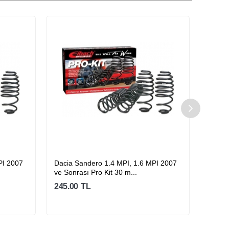
PI 2007
Dacia Sandero 1.4 MPI, 1.6 MPI 2007
Dacia
ve Sonrası Pro Kit 30 m...
ve Son
245.00
TL
245.0