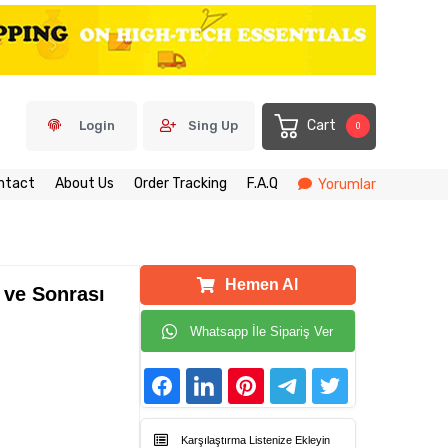
Cart
Login
Sing Up
0
ntact
About Us
Order Tracking
F.A.Q
Yorumlar
Hemen Al
 ve Sonrası
Whatsapp İle Sipariş Ver
Karşılaştırma Listenize Ekleyin