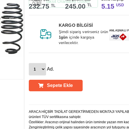
Taksit Oranlarını Göster
232.75
245.00
5.15
TL
USD
TL
KARGO BİLGİSİ
ANLAŞMALI 
Şimdi sipariş verirseniz ürün
1gün
içinde kargoya
verilecektir.
Ad.
Sepete Ekle
Ürün Açıklamaları
ARACA HİÇBİR TADİLAT GEREKTİRMEDEN MONTAJI YAPILAB
ürünleri TÜV sertifikasına sahiptir.
Özellikler: Aracınızı orijinal halinden ürün isminde yazan mm kada
Zenginleştirilmiş çelik yapısı sayesinde aracınızın yol tutuşunu artt