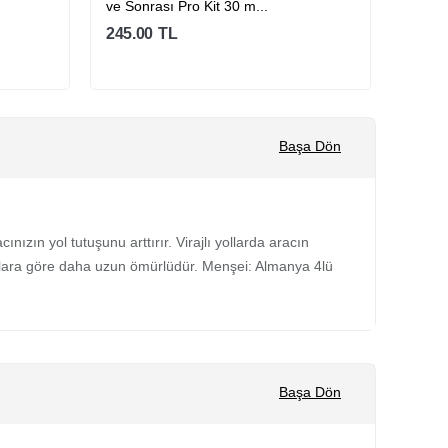
ve Sonrası Pro Kit 30 m...
ve Son
245.00
TL
245.0
Sepete Ekle
Başa Dön
nızın yol tutuşunu arttırır. Virajlı yollarda aracın
 yaylara göre daha uzun ömürlüdür. Menşei: Almanya 4lü
Başa Dön