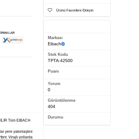
Ürünü Favorilere Ekleyin
Ürün Künyesi
FİRMALAR
Markası
Eibach
Stok Kodu
TPTA-42500
Puanı
Yorum
0
Görüntülenme
404
Durumu
İLİR Tüm EIBACH
r yere yakınlaştırır.
ırır. Virajlı yollarda