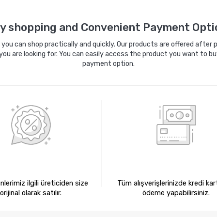
Sepete Ekle
Sepete Ekle
y shopping and Convenient Payment Opti
ou can shop practically and quickly. Our products are offered after pa
you are looking for. You can easily access the product you want to bu
payment option.
0 ORİJİNAL ÜRÜNLER
KREDİ KARTIYLA ÖDEM
lerimiz ilgili üreticiden size
Tüm alışverişlerinizde kredi kart
orijinal olarak satılır.
ödeme yapabilirsiniz.