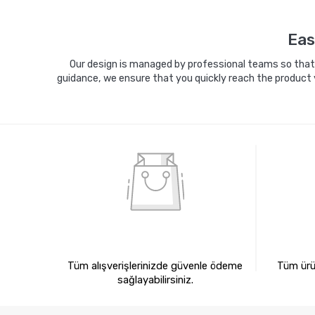
Sepete Ekle
Eas
Our design is managed by professional teams so that y
guidance, we ensure that you quickly reach the product 
%100 GÜVENLİ ALIŞVERİŞ
%10
Tüm alışverişlerinizde güvenle ödeme
Tüm ürün
sağlayabilirsiniz.