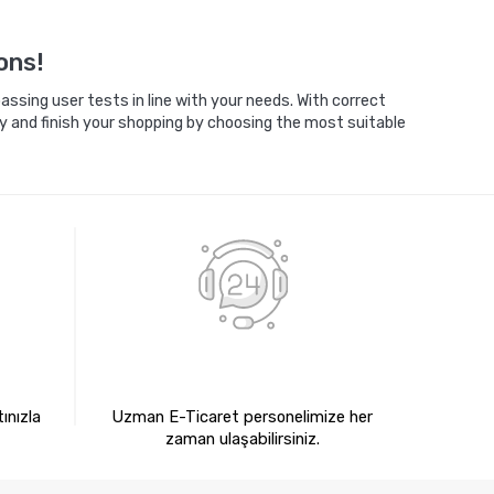
Sepete Ekle
ons!
ssing user tests in line with your needs. With correct
y and finish your shopping by choosing the most suitable
E
7X24 BİZE ULAŞIN
ınızla
Uzman E-Ticaret personelimize her
zaman ulaşabilirsiniz.