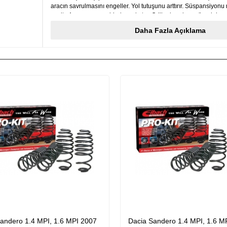
aracın savrulmasını engeller. Yol tutuşunu arttırır. Süspansiyonu 
azaltır Aracınıza spor bir duruş katar. Orijinal yaylara göre daha
Menşei: Almanya 4lü takım fiyatıdır
Daha Fazla Açıklama
andero 1.4 MPI, 1.6 MPI 2007
Dacia Sandero 1.4 MPI, 1.6 M