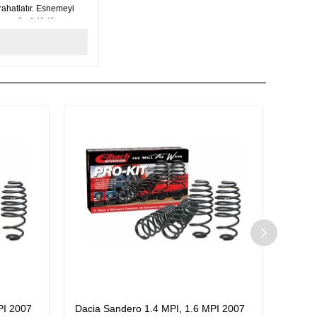
rahatlatır. Esnemeyi
 uzun ömürlüdür.
PI 2007
Dacia Sandero 1.4 MPI, 1.6 MPI 2007
Dacia