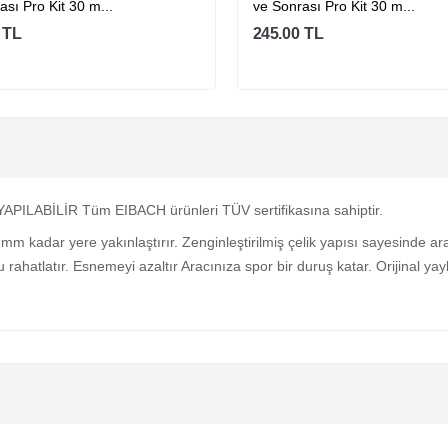
ası Pro Kit 30 m...
ve Sonrası Pro Kit 30 m...
TL
245.00
TL
Sepete Ekle
Sepete Ekle
BİLİR Tüm EIBACH ürünleri TÜV sertifikasına sahiptir.
mm kadar yere yakınlaştırır. Zenginleştirilmiş çelik yapısı sayesinde aracı
nu rahatlatır. Esnemeyi azaltır Aracınıza spor bir duruş katar. Orijinal