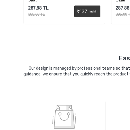
Saati
Saati
287.88
TL
287.88
%
27
İndirim
İndirim
395.00
TL
395.00
Sepete Ekle
Eas
Our design is managed by professional teams so that y
guidance, we ensure that you quickly reach the product 