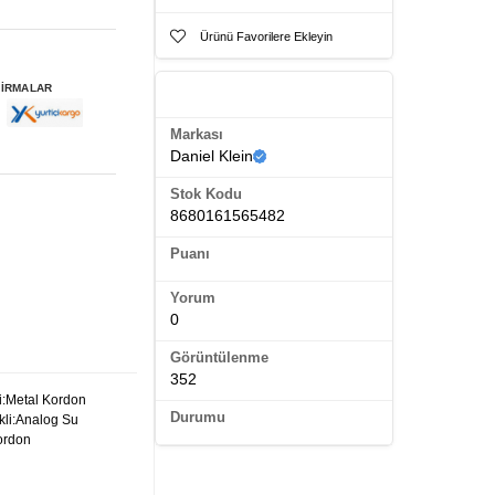
Ürünü Favorilere Ekleyin
FİRMALAR
Ürün Künyesi
Markası
Daniel Klein
Stok Kodu
8680161565482
Puanı
Yorum
0
Görüntülenme
352
i:Metal Kordon
Durumu
kli:Analog Su
ordon