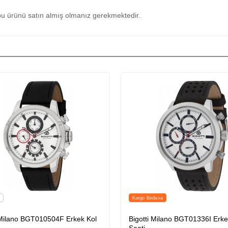
u ürünü satın almış olmanız gerekmektedir.
Kargo Bedava
 Milano BGT010504F Erkek Kol
Bigotti Milano BGT01336I Erke