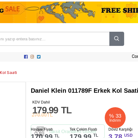
Co
Kol Saati
Daniel Klein 011789F Erkek Kol Saat
KDV Dahil
179.99
TL
270.00
TL
%
33
İndirim
Havale Fiyatı
Tek Çekim Fiyatı
Döviz Karşılığı
Taksit Oranlarını Göster
170.99
179.99
3.78
TL
USD
TL