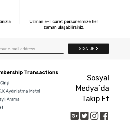
E
7X24 BİZE ULAŞIN
ınızla
Uzman E-Ticaret personelimize her
zaman ulaşabilirsiniz.
SIGN UP
mbership Transactions
Sosyal
Girişi
Medya`da
K.K Aydınlatma Metni
Takip Et
aylı Arama
et