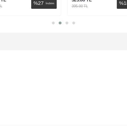
%
27
%
18
İndirim
İndirim
395.00
TL
epete Ekle
Sepete Ekle