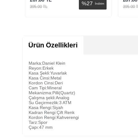
%
27
İndirim
395.00
TL
395.00
TL
Sepete Ekle
S
Ürün Özellikleri
Marka:Daniel Klein
Reyon:Erkek
Kasa Şekli:Yuvarlak
Kasa Cinsi:Metal
Kordon Cinsi:Deri
Cam Tipi:Mineral
Mekanizma:Pilli(Quartz)
Çalışma şekli:Analog
Su Geçirmezlik:3 ATM
Kasa Rengi:Siyah
Kadran Rengi:Çift Renk
Kordon Rengi:Kahverengi
Tarz:Spor
Çapı:47 mm