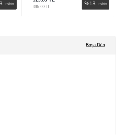
%
18
İndirim
395.00
TL
395.00
TL
Sepete Ekle
Başa Dön