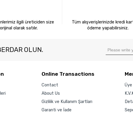
0 ORİJİNAL ÜRÜNLER
KREDİ KARTIYLA ÖDEM
lerimiz ilgili üreticiden size
Tüm alışverişlerinizde kredi kart
orijinal olarak satılır.
ödeme yapabilirsiniz.
BERDAR OLUN.
on
Online Transactions
Me
Contact
Üye 
eri
About Us
K.V.
Gizlilik ve Kullanım Şartları
Det
Garanti ve İade
Sep