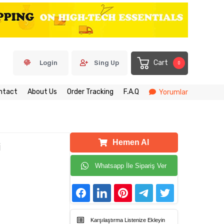
Cart
Login
Sing Up
0
ntact
About Us
Order Tracking
F.A.Q
Yorumlar
Hemen Al
i
Whatsapp İle Sipariş Ver
Karşılaştırma Listenize Ekleyin