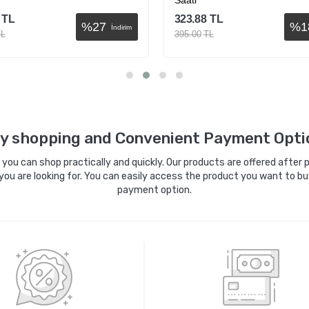
Saati
TL
323.88
TL
%
27
%
1
İndirim
TL
395.00
TL
Sepete Ekle
Sepete Ekle
y shopping and Convenient Payment Opti
ou can shop practically and quickly. Our products are offered after pa
you are looking for. You can easily access the product you want to bu
payment option.