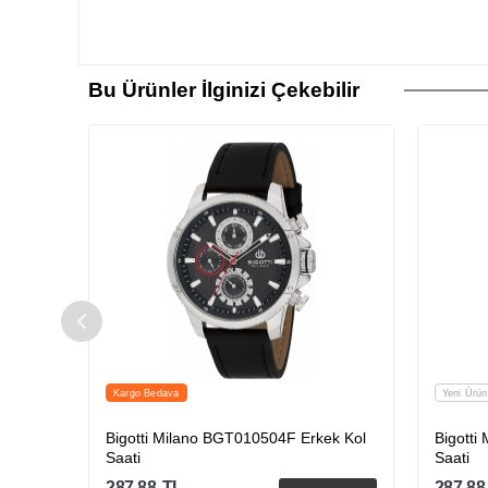
Bu Ürünler İlginizi Çekebilir
Kargo Bedava
Yeni Ürün
Bigotti Milano BGT010504F Erkek Kol
Bigotti Milan
Saati
Saati
287.88
TL
287.88
TL