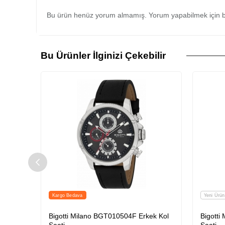
Bu ürün henüz yorum almamış. Yorum yapabilmek için b
Bu Ürünler İlginizi Çekebilir
Kargo Bedava
Yeni Ürün
Saati
Bigotti Milano BGT010504F Erkek Kol
Bigotti