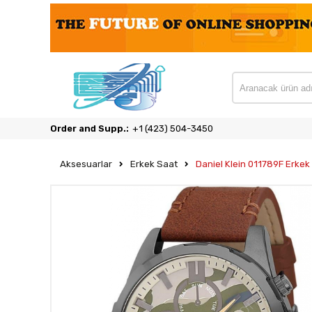
Order and Supp.:
‎+1 (423) 504-3450
Aksesuarlar
Erkek Saat
Daniel Klein 011789F Erkek 