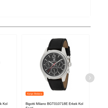
Kargo Bedava
Kargo 
k Kol
Bigotti Milano BGT010718E Erkek Kol
Bigot