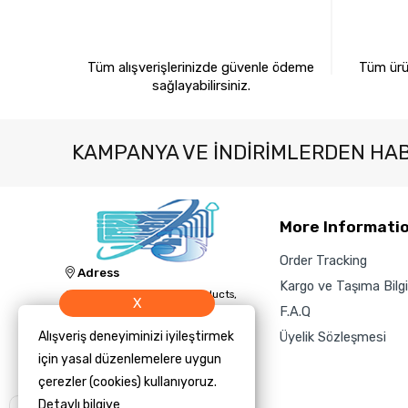
%100 GÜVENLİ ALIŞVERİŞ
%10
Tüm alışverişlerinizde güvenle ödeme
Tüm ürün
sağlayabilirsiniz.
KAMPANYA VE INDIRIMLERDEN HA
More Informati
Order Tracking
Adress
Kargo ve Taşıma Bilgil
Jacknology IT, Cleaning Products,
X
and Technology Sales and Supply
F.A.Q
Inc.
Alışveriş deneyiminizi iyileştirmek
Üyelik Sözleşmesi
Phone
için yasal düzenlemelere uygun
‎+1 (423) 504-3450
çerezler (cookies) kullanıyoruz.
E-Mail
Detaylı bilgiye
Size yardımcı