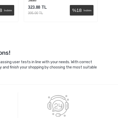
Saati
Saati
323.88
TL
323.8
8
%
18
İndirim
İndirim
395.00
TL
395.00
Sepete Ekle
ons!
ssing user tests in line with your needs. With correct
y and finish your shopping by choosing the most suitable