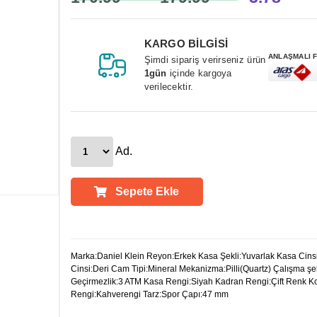
KARGO BİLGİSİ
ANLAŞMALI 
Şimdi sipariş verirseniz ürün
1gün
içinde kargoya
verilecektir.
Ad.
Sepete Ekle
Ürün Açıklamaları
Marka:Daniel Klein Reyon:Erkek Kasa Şekli:Yuvarlak Kasa Cins
Cinsi:Deri Cam Tipi:Mineral Mekanizma:Pilli(Quartz) Çalışma şe
Geçirmezlik:3 ATM Kasa Rengi:Siyah Kadran Rengi:Çift Renk K
Rengi:Kahverengi Tarz:Spor Çapı:47 mm