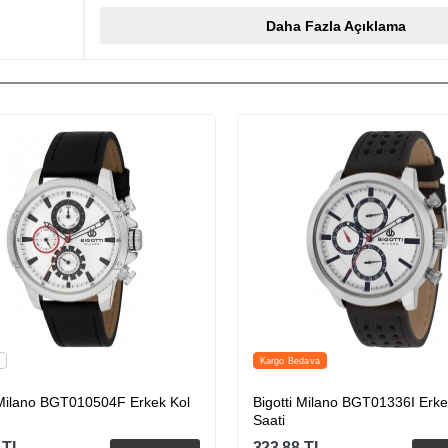
Daha Fazla Açıklama
Kargo Bedava
o BGT010504F Erkek Kol
Bigotti Milano BGT01336I Erkek Kol
Saati
323.88
TL