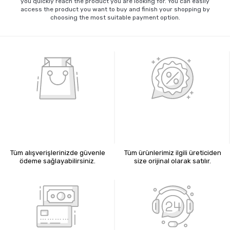
you quickly reach the product you are looking for. You can easily
access the product you want to buy and finish your shopping by
choosing the most suitable payment option.
%100 GÜVENLİ ALIŞVERİŞ
%100 ORİJİNAL ÜRÜNLER
Tüm alışverişlerinizde güvenle
Tüm ürünlerimiz ilgili üreticiden
ödeme sağlayabilirsiniz.
size orijinal olarak satılır.