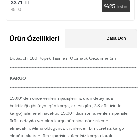
33.71
TL
%
25
İndirim
45.00
TL
Sepete Ekle
Ürün Özellikleri
Başa Dön
Dr.Sacchi 189 Köpek Tasması Otomatik Gezdirme 5m
*********************************************************************************
KARGO
**********************************************************************************
15:00?den önce verilen siparişleriniz ürün detayında
belirtildiği gibi (aynı gün kargo, ertesi gün ,2-3 gün içinde
kargo) işleme alınacaktır. 15:00? dan sonra verilen siparişler
ürün detayda yer alan kargo süresine göre işleme
alınacaktır. Almış olduğunuz ürünlerden biri ücretsiz kargo
olduğu takdirde tüm siparişiniz ücretsiz kargo olarak