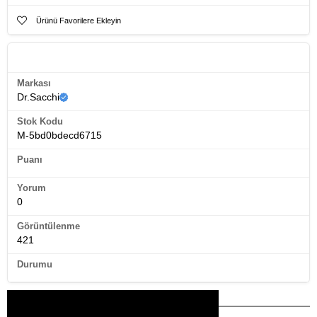
Ürünü Favorilere Ekleyin
Ürün Künyesi
Markası
Dr.Sacchi
Stok Kodu
M-5bd0bdecd6715
Puanı
Yorum
0
Görüntülenme
421
Durumu
Bu Ürünler İlginizi Çekebilir