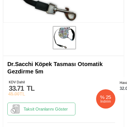
Dr.Sacchi Köpek Tasması Otomatik
Gezdirme 5m
KDV Dahil
Hava
33.71
TL
32.
45.00
TL
%
25
İndirim
Taksit Oranlarını Göster