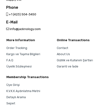
Phone
‎+1 (423) 504-3450
E-Mail
info@jacknology.com
More Information
Online Transactions
Order Tracking
Contact
Kargo ve Taşıma Bilgileri
About Us
F.A.Q
Gizlilik ve Kullanım Şartları
Üyelik Sözleşmesi
Garanti ve İade
Membership Transactions
Üye Girişi
K.V.K.K Aydınlatma Metni
Detaylı Arama
Sepet