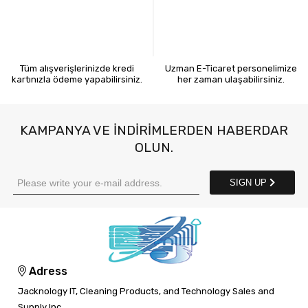
KREDİ KARTIYLA ÖDEME
7X24 BİZE ULAŞIN
Tüm alışverişlerinizde kredi
Uzman E-Ticaret personelimize
kartınızla ödeme yapabilirsiniz.
her zaman ulaşabilirsiniz.
KAMPANYA VE INDIRIMLERDEN HABERDAR
OLUN.
SIGN UP
Adress
Jacknology IT, Cleaning Products, and Technology Sales and
Supply Inc.