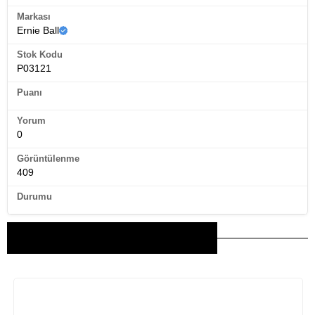
Markası
Ernie Ball
Stok Kodu
P03121
Puanı
Yorum
0
Görüntülenme
409
Durumu
Bu Ürünler İlginizi Çekebilir