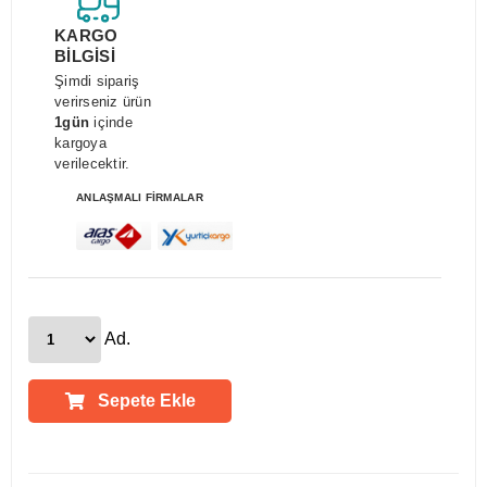
KARGO
BİLGİSİ
Şimdi sipariş
verirseniz ürün
1gün
içinde
kargoya
verilecektir.
ANLAŞMALI FİRMALAR
Ad.
Sepete Ekle
Ürün Açıklamaları