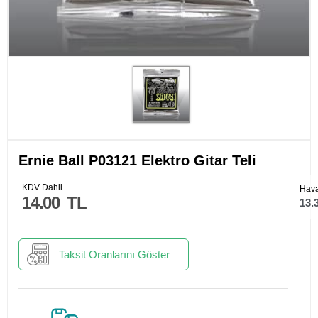
Ernie Ball P03121 Elektro Gitar Teli
KDV Dahil
Hava
14.00
TL
13.
Taksit Oranlarını Göster