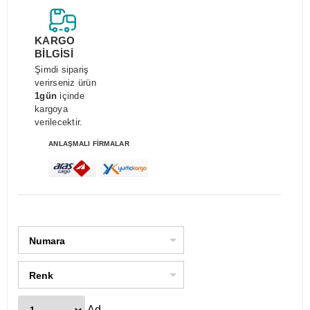
KARGO
BİLGİSİ
Şimdi sipariş
verirseniz ürün
1gün
içinde
kargoya
verilecektir.
ANLAŞMALI FİRMALAR
Numara
Renk
Ad.