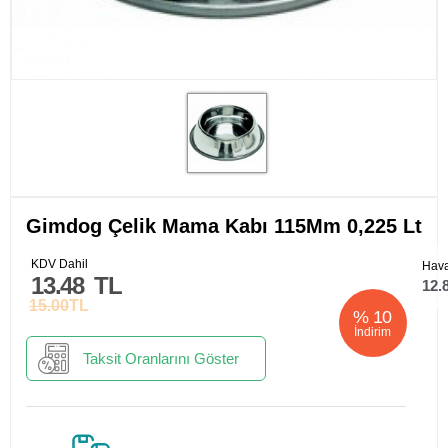
Gimdog Çelik Mama Kabı 115Mm 0,225 Lt
KDV Dahil
Hava
13.48
TL
12.
15.00
TL
%
10
İndirim
Taksit Oranlarını Göster