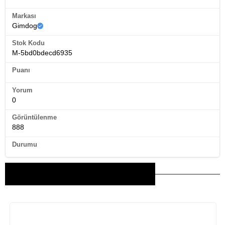
Markası
Gimdog
Stok Kodu
M-5bd0bdecd6935
Puanı
Yorum
0
Görüntülenme
888
Durumu
Bu Ürünler İlginizi Çekebilir