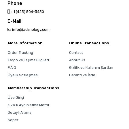
Phone
‎+1 (423) 504-3450
E-Mail
info@jacknology.com
More Information
Online Transactions
Order Tracking
Contact
Kargo ve Taşıma Bilgileri
About Us
F.A.Q
Gizlilik ve Kullanım Şartları
Üyelik Sözleşmesi
Garanti ve İade
Membership Transactions
Üye Girişi
K.V.K.K Aydınlatma Metni
Detaylı Arama
Sepet