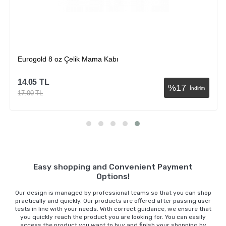
Eurogold 8 oz Çelik Mama Kabı
14.05
TL
%
17
İndirim
17.00
TL
Sepete Ekle
Easy shopping and Convenient Payment
Options!
Our design is managed by professional teams so that you can shop
practically and quickly. Our products are offered after passing user
tests in line with your needs. With correct guidance, we ensure that
you quickly reach the product you are looking for. You can easily
access the product you want to buy and finish your shopping by