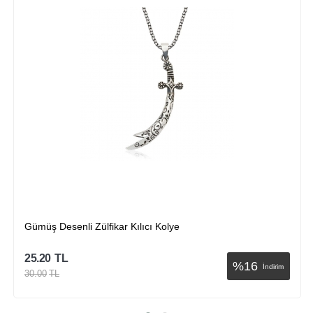
Gümüş Desenli Zülfikar Kılıcı Kolye
25.20
TL
%
16
İndirim
30.00
TL