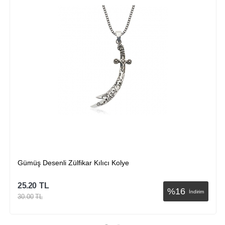
Gümüş Desenli Zülfikar Kılıcı Kolye
25.20
TL
%
16
İndirim
30.00
TL