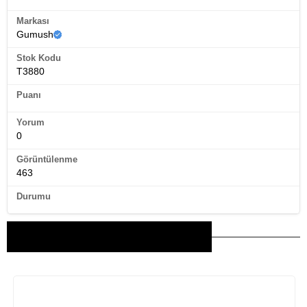
Markası
Gumush
Stok Kodu
T3880
Puanı
Yorum
0
Görüntülenme
463
Durumu
Bu Ürünler İlginizi Çekebilir