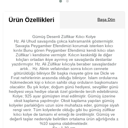
Sepete Ekle
Ürün Özellikleri
Başa Dön
Gümüş Desenli Zülfikar Kılıcı Kolye
Hz. Ali Uhud savaşında çokca kahramanlık göstermiştir.
Savaşta Peygamber Efendimizi korumak isterken kılıcı
kırılır.Bunu gören Peygamber Efendimiz kendi kılıcı olan
Zülfikar’ı kendisine vermiştir. Kılıcın keskinliği ile diğer
kılıçları ortadan ikiye ayırmış ve savaşlarda destanlar
yazdırmıştır. Hz. Ali Zülfikar kılıcıyla beraber savaşlardadır
artık... Hz. Alinin vefatından sonra kılıcın cennete
götürüldüğü biliniyor.Bir başka rivayete göre ise Dicle ve
Fırat nehirlerinin arasında olduğu biliniyor. İslam ordularına
hükmedecek kişi o kılıcın sahibi olup orduların başkomutanı
olacaktır. Bu şık kolye; doğum günü hediyesi, sevgililer günü
hediyesi veya hediye olarak özel günlerde tercih edebilirsiniz.
Kolye; 925 ayar gümüşten imal edilmiştir. Gümüş üzerine
oksit kaplama yapılmıştır. Oksit kaplama yapılan gümüş
kolyeler parlaklığını uzun süre muhafaza eder, gümüşe siyah
rengi verir. Tüm kolyelerde olduğu gibi bu gümüş zülfikar
kılıcı kolye de tamamı el emeği ile üretilmiştir. Gümüş ve
değerli taşlar nedeniyle belirtilen ortalama ürün ağırlığında ±
%10 sapma olabilmektedir.