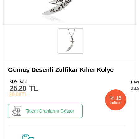
Gümüş Desenli Zülfikar Kılıcı Kolye
KDV Dahil
Hava
25.20
TL
23.
30.00
TL
%
16
İndirim
Taksit Oranlarını Göster