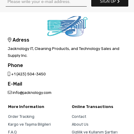
SIGN UP
Adress
Jacknology IT, Cleaning Products, and Technology Sales and
Supply Inc.
Phone
‎+1 (423) 504-3450
E-Mail
info@jacknology.com
More Information
Online Transactions
Order Tracking
Contact
Kargo ve Taşıma Bilgileri
About Us
F.A.Q
Gizlilik ve Kullanım Şartları