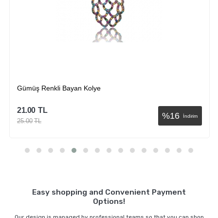
Gümüş Renkli Bayan Kolye
21.00
TL
%
16
İndirim
25.00
TL
Sepete Ekle
Easy shopping and Convenient Payment
Options!
Our design is managed by professional teams so that you can shop