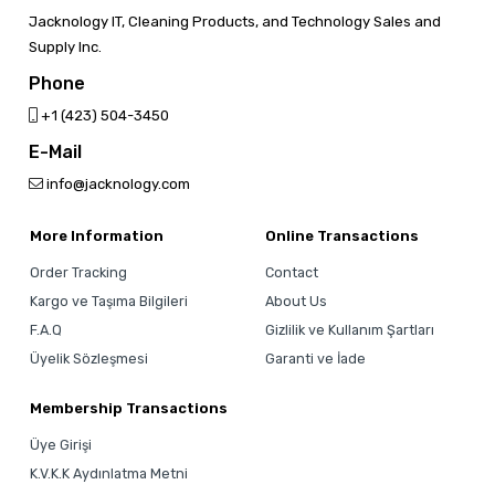
Jacknology IT, Cleaning Products, and Technology Sales and
Supply Inc.
Phone
‎+1 (423) 504-3450
E-Mail
info@jacknology.com
More Information
Online Transactions
Order Tracking
Contact
Kargo ve Taşıma Bilgileri
About Us
F.A.Q
Gizlilik ve Kullanım Şartları
Üyelik Sözleşmesi
Garanti ve İade
Membership Transactions
Üye Girişi
K.V.K.K Aydınlatma Metni