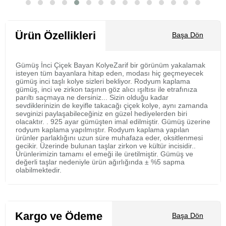
Sepete Ekle
Ürün Özellikleri
Başa Dön
Gümüş İnci Çiçek Bayan KolyeZarif bir görünüm yakalamak
isteyen tüm bayanlara hitap eden, modası hiç geçmeyecek
gümüş inci taşlı kolye sizleri bekliyor. Rodyum kaplama
gümüş, inci ve zirkon taşının göz alıcı ışıltısı ile etrafınıza
parıltı saçmaya ne dersiniz... Sizin olduğu kadar
sevdiklerinizin de keyifle takacağı çiçek kolye, aynı zamanda
sevginizi paylaşabileceğiniz en güzel hediyelerden biri
olacaktır. . 925 ayar gümüşten imal edilmiştir. Gümüş üzerine
rodyum kaplama yapılmıştır. Rodyum kaplama yapılan
ürünler parlaklığını uzun süre muhafaza eder, oksitlenmesi
gecikir. Üzerinde bulunan taşlar zirkon ve kültür incisidir..
Ürünlerimizin tamamı el emeği ile üretilmiştir. Gümüş ve
değerli taşlar nedeniyle ürün ağırlığında ± %5 sapma
olabilmektedir.
Kargo ve Ödeme
Başa Dön