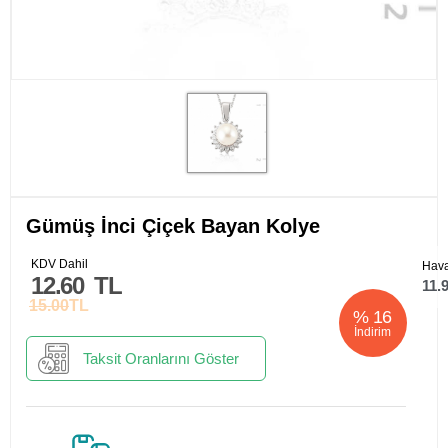
Gümüş İnci Çiçek Bayan Kolye
KDV Dahil
Hava
12.60
TL
11.
15.00
TL
%
16
İndirim
Taksit Oranlarını Göster