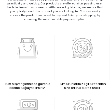
practically and quickly. Our products are offered after passing user
tests in line with your needs. With correct guidance, we ensure that
you quickly reach the product you are looking for. You can easily
access the product you want to buy and finish your shopping by
choosing the most suitable payment option.
%100 GÜVENLİ ALIŞVERİŞ
%100 ORİJİNAL ÜRÜNLER
Tüm alışverişlerinizde güvenle
Tüm ürünlerimiz ilgili üreticiden
ödeme sağlayabilirsiniz.
size orijinal olarak satılır.