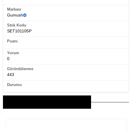
Markası
Gumush
Stok Kodu
SET101105P
Puanı
Yorum
0
Görüntülenme
443
Durumu
Bu Ürünler İlginizi Çekebilir