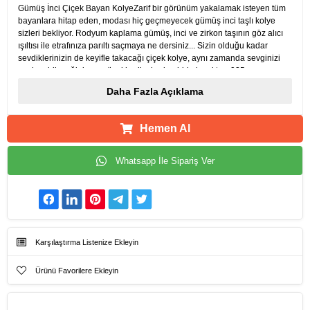
Gümüş İnci Çiçek Bayan KolyeZarif bir görünüm yakalamak isteyen tüm
bayanlara hitap eden, modası hiç geçmeyecek gümüş inci taşlı kolye
sizleri bekliyor. Rodyum kaplama gümüş, inci ve zirkon taşının göz alıcı
ışıltısı ile etrafınıza parıltı saçmaya ne dersiniz... Sizin olduğu kadar
sevdiklerinizin de keyifle takacağı çiçek kolye, aynı zamanda sevginizi
paylaşabileceğiniz en güzel hediyelerden biri olacaktır. . 925 ayar
gümüşten imal edilmiştir. Gümüş üzerine rodyum kaplama yapılmıştır.
Daha Fazla Açıklama
Rodyum kaplama yapılan ürünler parlaklığını uzun süre muhafaza eder,
oksitlenmesi gecikir. Üzerinde bulunan taşlar zirkon ve kültür incisidir..
Ürünlerimizin tamamı el emeği ile üretilmiştir. Gümüş ve değerli taşlar
Hemen Al
nedeniyle ürün ağırlığında ± %5 sapma olabilmektedir.
Whatsapp İle Sipariş Ver
Karşılaştırma Listenize Ekleyin
Ürünü Favorilere Ekleyin
Ürün Künyesi