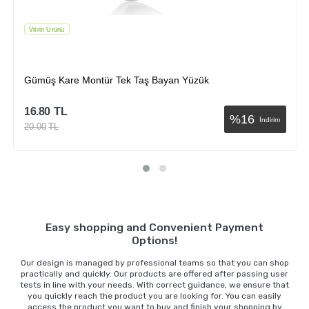
Vitrin Ürünü
Gümüş Kare Montür Tek Taş Bayan Yüzük
16.80
TL
%
16
İndirim
20.00
TL
Sepete Ekle
Easy shopping and Convenient Payment
Options!
Our design is managed by professional teams so that you can shop
practically and quickly. Our products are offered after passing user
tests in line with your needs. With correct guidance, we ensure that
you quickly reach the product you are looking for. You can easily
access the product you want to buy and finish your shopping by