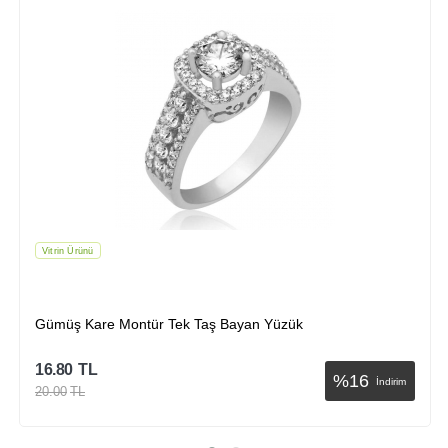
Vitrin Ürünü
Gümüş Kare Montür Tek Taş Bayan Yüzük
16.80
TL
%
16
İndirim
20.00
TL