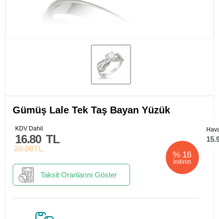
Gümüş Lale Tek Taş Bayan Yüzük
KDV Dahil
Hava
16.80
TL
15.
20.00
TL
%
16
İndirim
Taksit Oranlarını Göster