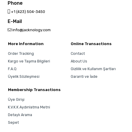
Phone
‎+1 (423) 504-3450
E-Mail
info@jacknology.com
More Information
Online Transactions
Order Tracking
Contact
Kargo ve Taşıma Bilgileri
About Us
F.A.Q
Gizlilik ve Kullanım Şartları
Üyelik Sözleşmesi
Garanti ve İade
Membership Transactions
Üye Girişi
K.V.K.K Aydınlatma Metni
Detaylı Arama
Sepet