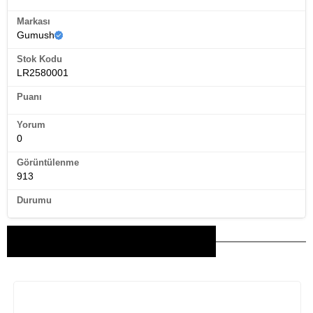
Markası
Gumush
Stok Kodu
LR2580001
Puanı
Yorum
0
Görüntülenme
913
Durumu
Bu Ürünler İlginizi Çekebilir