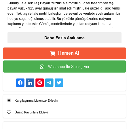
Gümüş Lale Tek Taş Bayan YüzükLale motifli bu özel tasarım tek taş
bayan yüzük 925 ayar gümüşten imal edilmiştir. Lale güzelliği, aşkı temsil
eder. Tek taş ile lale motifi birleştiğinde sevgiliye verilebilecek anlamlı bir
hediye seçeneği olmuş olabilir. Bu yüzükte gümüş üzerine rodyum
kaplama yapılmıştır. Gümüş modellerinde yapılan rodyum kaplama
parlaklığı uzun süre muhafaza eder, takıların oksitlenmesi gecikir. Tüm
yüzük tasarımlarımız el emeğiyle üretilmiş olup gümüş ve değerli taşlar
Daha Fazla Açıklama
nedeniyle ürün ağırlığında ± %5 sapma olabilmektedir.
Hemen Al
Whatsapp İle Sipariş Ver
Karşılaştırma Listenize Ekleyin
Ürünü Favorilere Ekleyin
Ürün Künyesi