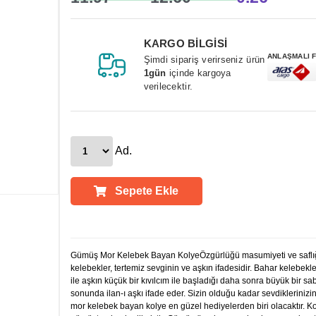
KARGO BİLGİSİ
ANLAŞMALI 
Şimdi sipariş verirseniz ürün
1gün
içinde kargoya
verilecektir.
Ad.
Sepete Ekle
Ürün Açıklamaları
Gümüş Mor Kelebek Bayan KolyeÖzgürlüğü masumiyeti ve saflı
kelebekler, tertemiz sevginin ve aşkın ifadesidir. Bahar kelebekle
ile aşkın küçük bir kıvılcım ile başladığı daha sonra büyük bir sa
sonunda ilan-ı aşkı ifade eder. Sizin olduğu kadar sevdiklerinizin
mor kelebek bayan kolye en güzel hediyelerden biri olacaktır. K