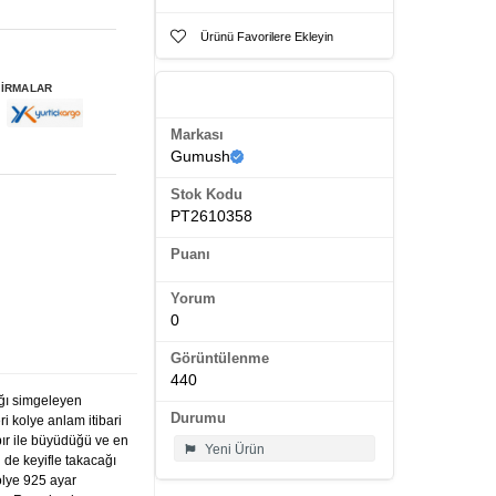
Ürünü Favorilere Ekleyin
FİRMALAR
Ürün Künyesi
Markası
Gumush
Stok Kodu
PT2610358
Puanı
Yorum
0
Görüntülenme
440
ğı simgeleyen
Durumu
ri kolye anlam itibari
bır ile büyüdüğü ve en
Yeni Ürün
 de keyifle takacağı
olye 925 ayar