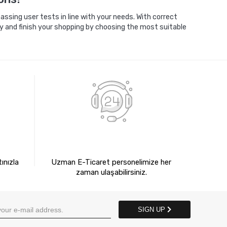
ssing user tests in line with your needs. With correct
y and finish your shopping by choosing the most suitable
E
7X24 BİZE ULAŞIN
ınızla
Uzman E-Ticaret personelimize her
zaman ulaşabilirsiniz.
SIGN UP