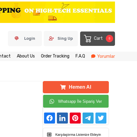
Cart
Login
Sing Up
0
ntact
About Us
Order Tracking
F.A.Q
Yorumlar
Hemen Al
Whatsapp İle Sipariş Ver
Karşılaştırma Listenize Ekleyin