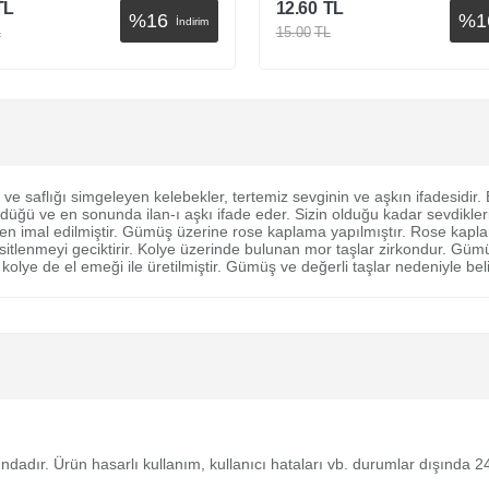
TL
12.60
TL
%
16
%
1
İndirim
L
15.00
TL
Sepete Ekle
Sepete Ekle
flığı simgeleyen kelebekler, tertemiz sevginin ve aşkın ifadesidir. Bah
yüdüğü ve en sonunda ilan-ı aşkı ifade eder. Sizin olduğu kadar sevdikle
ten imal edilmiştir. Gümüş üzerine rose kaplama yapılmıştır. Rose kapl
lenmeyi geciktirir. Kolye üzerinde bulunan mor taşlar zirkondur. Güm
ye de el emeği ile üretilmiştir. Gümüş ve değerli taşlar nedeniyle bel
tındadır. Ürün hasarlı kullanım, kullanıcı hataları vb. durumlar dışında