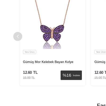
Yeni Ürün
Yeni Ürün
ye
Gümüş Mor Kelebek Bayan Kolye
Gümüş 
12.60
TL
12.60
%
16
İndirim
İndirim
15.00
TL
15.00
T
Sepete Ekle
Eas