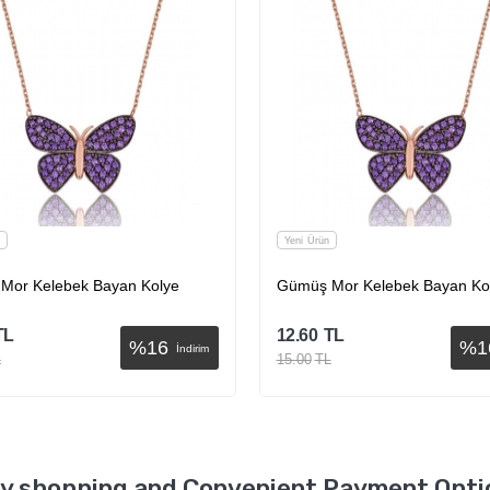
Yeni Ürün
Mor Kelebek Bayan Kolye
Gümüş Mor Kelebek Bayan Ko
TL
12.60
TL
%
16
%
1
İndirim
L
15.00
TL
Sepete Ekle
Sepete Ekle
y shopping and Convenient Payment Opti