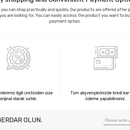
ou can shop practically and quickly. Our products are offered after pa
you are looking for. You can easily access the product you want to bu
payment option.
0 ORİJİNAL ÜRÜNLER
KREDİ KARTIYLA ÖDEM
lerimiz ilgili üreticiden size
Tüm alışverişlerinizde kredi kart
orijinal olarak satılır.
ödeme yapabilirsiniz.
BERDAR OLUN.