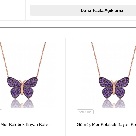
gümüşten imal edilmiştir. Gümüş üzerine rose kaplama yapılmış
yapılan gümüş bayan kolyeler parlaklığını uzun süre muhafaza
Daha Fazla Açıklama
renge dönüştürür ve oksitlenmeyi geciktirir. Kolye üzerinde bulu
zirkondur. Gümüş olan zincir boyu ortalama 45 cm'dir. Tüm güm
olduğu gibi gümüş mor kelebek bayan kolye de el emeği ile üreti
değerli taşlar nedeniyle belirtilen ürün ağırlığında ± %10 sapma 
Yeni Ürün
Mor Kelebek Bayan Kolye
Gümüş Mor Kelebek Bayan Ko