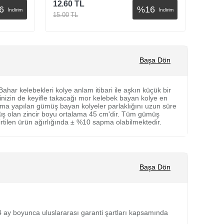
12.60
TL
12.60
6
%
16
İndirim
İndirim
15.00
TL
15.00
Sepete Ekle
Başa Dön
ar kelebekleri kolye anlam itibari ile aşkın küçük bir
rinizin de keyifle takacağı mor kelebek bayan kolye en
ama yapılan gümüş bayan kolyeler parlaklığını uzun süre
üş olan zincir boyu ortalama 45 cm'dir. Tüm gümüş
irtilen ürün ağırlığında ± %10 sapma olabilmektedir.
Başa Dön
 24 ay boyunca uluslararası garanti şartları kapsamında