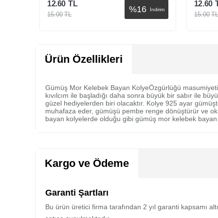
12.60
TL
12.60
%
16
İndirim
İndirim
15.00
TL
15.00
T
Sepete Ekle
Ürün Özellikleri
Gümüş Mor Kelebek Bayan KolyeÖzgürlüğü masumiyeti ve sa
kıvılcım ile başladığı daha sonra büyük bir sabır ile bü
güzel hediyelerden biri olacaktır. Kolye 925 ayar gümüş
muhafaza eder, gümüşü pembe renge dönüştürür ve oksit
bayan kolyelerde olduğu gibi gümüş mor kelebek bayan kol
Kargo ve Ödeme
Garanti Şartları
Bu ürün üretici firma tarafından 2 yıl garanti kapsamı al