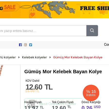
Co
lü kolyeler
Kelebek kolyeler
Gümüş Mor Kelebek Bayan Kolye
Gümüş Mor Kelebek Bayan Kolye
KDV Dahil
12.60
TL
15.00
TL
%
16
İndirim
Havale Fiyatı
Tek Çekim Fiyatı
Döviz Karşılığı
Taksit Oranlarını Göster
11.97
12.60
0.26
TL
USD
TL