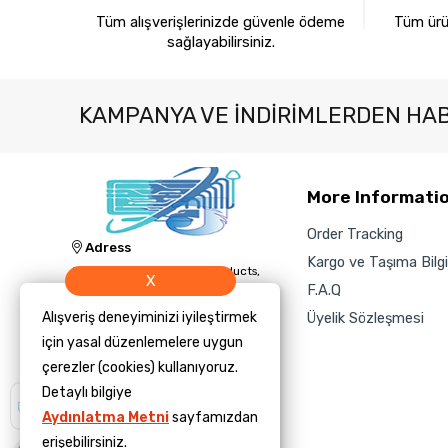
Tüm alışverişlerinizde güvenle ödeme
Tüm ürün
sağlayabilirsiniz.
KAMPANYA VE INDIRIMLERDEN HA
More Informati
Order Tracking
Adress
Kargo ve Taşıma Bilgil
Jacknology IT, Cleaning Products,
X
and Technology Sales and Supply
F.A.Q
Inc.
Alışveriş deneyiminizi iyileştirmek
Üyelik Sözleşmesi
Phone
için yasal düzenlemelere uygun
‎+1 (423) 504-3450
çerezler (cookies) kullanıyoruz.
E-Mail
Detaylı bilgiye
Size yardımcı
olmamızı ister
info@jacknology.com
Aydınlatma Metni
sayfamızdan
misiniz?
erişebilirsiniz.