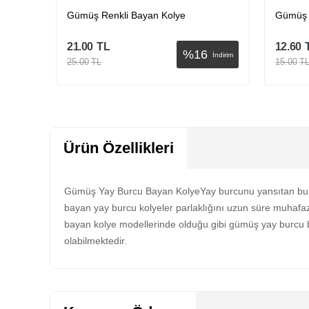
Gümüş Renkli Bayan Kolye
Gümüş 
21.00
TL
12.60
%
16
İndirim
İndirim
25.00
TL
15.00
T
Sepete Ekle
Ürün Özellikleri
Gümüş Yay Burcu Bayan KolyeYay burcunu yansıtan bu ş
bayan yay burcu kolyeler parlaklığını uzun süre muhafaz
bayan kolye modellerinde olduğu gibi gümüş yay burcu ba
olabilmektedir.