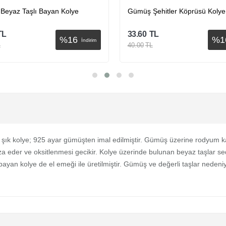
Beyaz Taşlı Bayan Kolye
Gümüş Şehitler Köprüsü Kolye
TL
33.60
TL
%
16
%
1
İndirim
L
40.00
TL
Sepete Ekle
Sepete Ekle
ık kolye; 925 ayar gümüşten imal edilmiştir. Gümüş üzerine rodyum 
a eder ve oksitlenmesi gecikir. Kolye üzerinde bulunan beyaz taşlar se
yan kolye de el emeği ile üretilmiştir. Gümüş ve değerli taşlar nedeni