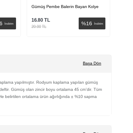
Gümüş Pembe Balerin Bayan Kolye
Gümüş
16.80
TL
16.80
6
%
16
İndirim
İndirim
20.00
TL
20.00
Sepete Ekle
Başa Dön
kaplama yapılmıştır. Rodyum kaplama yapılan gümüş
deftir. Gümüş olan zincir boyu ortalama 45 cm'dir. Tüm
yle belirtilen ortalama ürün ağırlığında ± %10 sapma