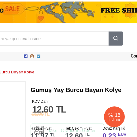
Co
Burcu Bayan Kolye
Gümüş Yay Burcu Bayan Kolye
KDV Dahil
12.60
TL
15.00
TL
%
16
İndirim
Havale Fiyatı
Tek Çekim Fiyatı
Döviz Karşılığı
Taksit Oranlarını Göster
11.97
12.60
0.23
TL
EUR
TL