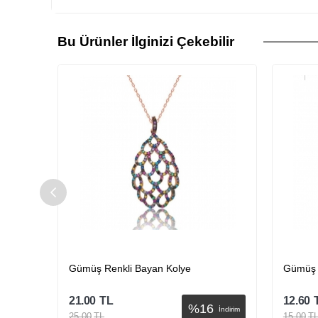
Bu Ürünler İlginizi Çekebilir
Gümüş Renkli Bayan Kolye
Gümüş 
21.00
TL
12.60
%
16
İndirim
İndirim
25.00
TL
15.00
T