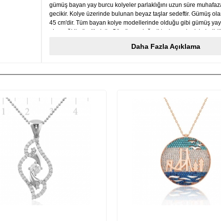
gümüş bayan yay burcu kolyeler parlaklığını uzun süre muhafaz
gecikir. Kolye üzerinde bulunan beyaz taşlar sedeftir. Gümüş ola
45 cm'dir. Tüm bayan kolye modellerinde olduğu gibi gümüş yay
el emeği ile üretilmiştir. Gümüş ve değerli taşlar nedeniyle belirt
ağırlığında ± %10 sapma olabilmektedir.
Daha Fazla Açıklama