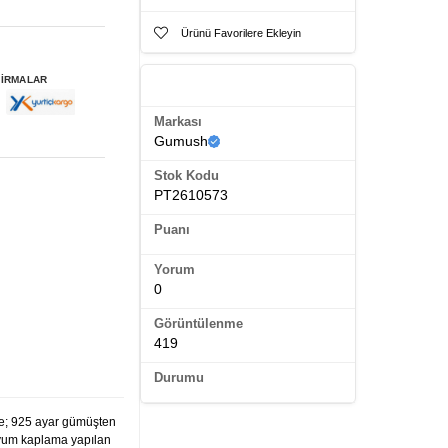
Ürünü Favorilere Ekleyin
FİRMALAR
Ürün Künyesi
Markası
Gumush
Stok Kodu
PT2610573
Puanı
Yorum
0
Görüntülenme
419
Durumu
e; 925 ayar gümüşten
dyum kaplama yapılan