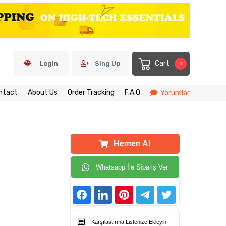
Cart
Login
Sing Up
0
ntact
About Us
Order Tracking
F.A.Q
Yorumlar
Hemen Al
Whatsapp İle Sipariş Ver
Karşılaştırma Listenize Ekleyin