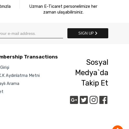
ınızla
Uzman E-Ticaret personelimize her
zaman ulaşabilirsiniz.
SIGN UP
mbership Transactions
Sosyal
Girişi
Medya`da
K.K Aydınlatma Metni
Takip Et
aylı Arama
et