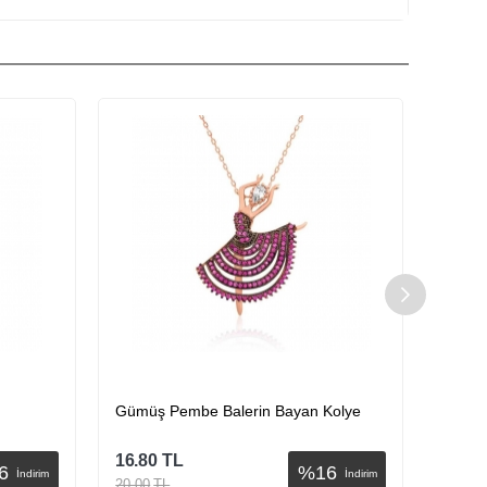
Gümüş Pembe Balerin Bayan Kolye
Gümüş
16.80
TL
16.80
6
%
16
İndirim
İndirim
20.00
TL
20.00