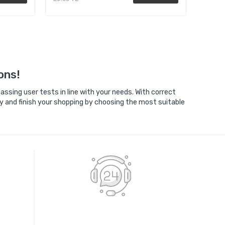
Sepete Ekle
ons!
ssing user tests in line with your needs. With correct
y and finish your shopping by choosing the most suitable
E
7X24 BİZE ULAŞIN