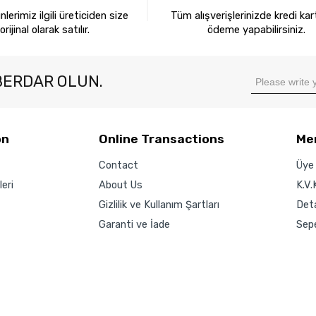
lerimiz ilgili üreticiden size
Tüm alışverişlerinizde kredi kart
orijinal olarak satılır.
ödeme yapabilirsiniz.
BERDAR OLUN.
on
Online Transactions
Me
Contact
Üye 
eri
About Us
K.V.
Gizlilik ve Kullanım Şartları
Det
Garanti ve İade
Sep