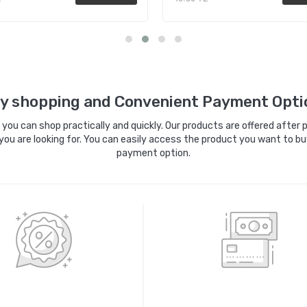
Sepete Ekle
Sepete Ekle
y shopping and Convenient Payment Opti
ou can shop practically and quickly. Our products are offered after pa
you are looking for. You can easily access the product you want to bu
payment option.
0 ORİJİNAL ÜRÜNLER
KREDİ KARTIYLA ÖDEM