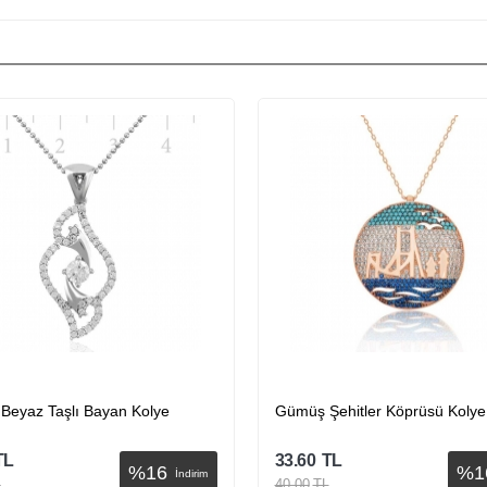
Beyaz Taşlı Bayan Kolye
Gümüş Şehitler Köprüsü Kolye
TL
33.60
TL
%
16
%
1
İndirim
L
40.00
TL