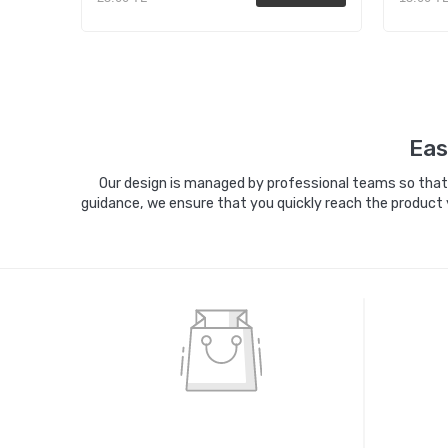
Sepete Ekle
Eas
Our design is managed by professional teams so that y
guidance, we ensure that you quickly reach the product 
%100 GÜVENLİ ALIŞVERİŞ
%10