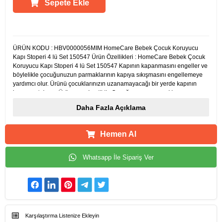
Sepete Ekle
Ürün Açıklamaları
ÜRÜN KODU : HBV0000056MIM HomeCare Bebek Çocuk Koruyucu
Kapı Stoperi 4 lü Set 150547 Ürün Özellikleri : HomeCare Bebek Çocuk
Koruyucu Kapı Stoperi 4 lü Set 150547 Kapının kapanmasını engeller ve
böylelikle çocuğunuzun parmaklarının kapıya sıkışmasını engellemeye
yardımcı olur. Ürünü çocuklarınızın uzanamayacağı bir yerde kapının
kenarına takınız. Ürün eva pLastiktir. Çocuğunuzun parmaklarını
korurken rüzgar sebebiyle kapının çarpmasını da engeller. Ürün esnek
Daha Fazla Açıklama
yapısı sayesinde her boyutta kapıda kullanılabilir.
Hemen Al
Whatsapp İle Sipariş Ver
Karşılaştırma Listenize Ekleyin