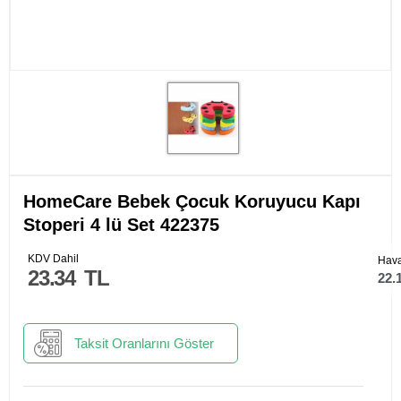
HomeCare Bebek Çocuk Koruyucu Kapı
Stoperi 4 lü Set 422375
KDV Dahil
Hava
23.34
TL
22.
Taksit Oranlarını Göster