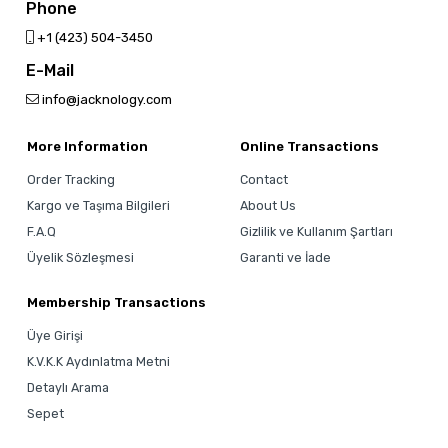
Phone
‎+1 (423) 504-3450
E-Mail
info@jacknology.com
More Information
Online Transactions
Order Tracking
Contact
Kargo ve Taşıma Bilgileri
About Us
F.A.Q
Gizlilik ve Kullanım Şartları
Üyelik Sözleşmesi
Garanti ve İade
Membership Transactions
Üye Girişi
K.V.K.K Aydınlatma Metni
Detaylı Arama
Sepet