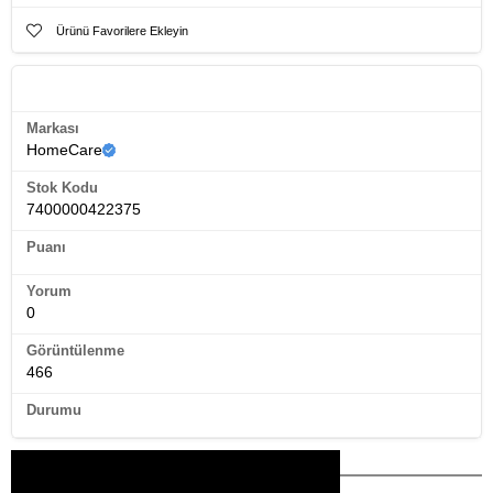
Ürünü Favorilere Ekleyin
Ürün Künyesi
Markası
HomeCare
Stok Kodu
7400000422375
Puanı
Yorum
0
Görüntülenme
466
Durumu
Bu Ürünler İlginizi Çekebilir