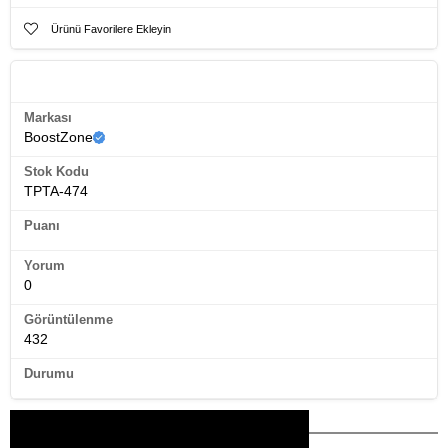
Ürünün kendi resimleridir...
Ürünü Favorilere Ekleyin
Ürün Künyesi
Markası
BoostZone
Stok Kodu
TPTA-474
Puanı
Yorum
0
Görüntülenme
432
Durumu
Bu Ürünler İlginizi Çekebilir