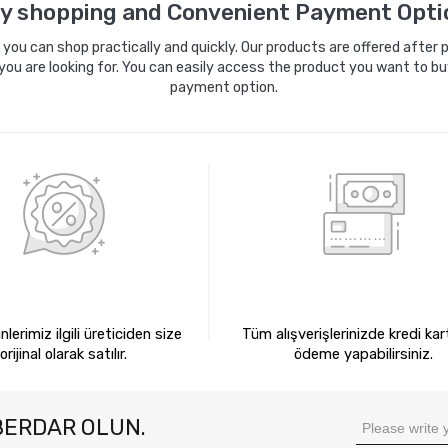
y shopping and Convenient Payment Opti
ou can shop practically and quickly. Our products are offered after pa
you are looking for. You can easily access the product you want to bu
payment option.
0 ORİJİNAL ÜRÜNLER
KREDİ KARTIYLA ÖDEM
lerimiz ilgili üreticiden size
Tüm alışverişlerinizde kredi kart
orijinal olarak satılır.
ödeme yapabilirsiniz.
BERDAR OLUN.