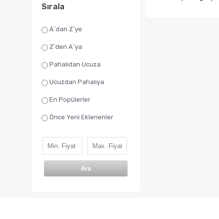
Sırala
A`dan Z`ye
Z`den A`ya
Pahalıdan Ucuza
Ucuzdan Pahalıya
En Popülerler
Önce Yeni Eklenenler
Ara