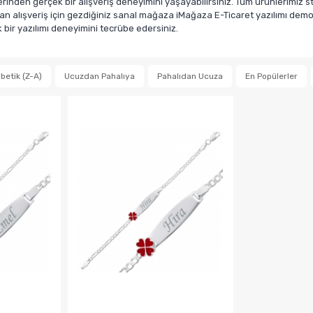
den gerçek bir alışveriş deneyimini yaşayabilirsiniz. Tüm ürünlerimiz sto
n alışveriş için gezdiğiniz sanal mağaza iMağaza E-Ticaret yazılımı demosu
ir yazılımı deneyimini tecrübe edersiniz.
betik (Z-A)
Ucuzdan Pahalıya
Pahalıdan Ucuza
En Popülerler