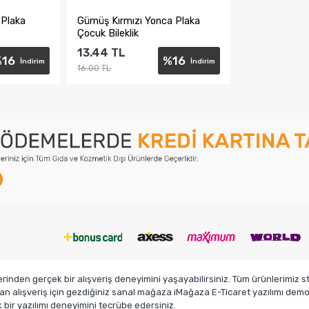
Plaka
​Gümüş Kırmızı Yonca Plaka
Çocuk Bileklik
13.44
TL
%
16
%
16
İndirim
İndirim
16.00
TL
e
Sepete Ekle
den gerçek bir alışveriş deneyimini yaşayabilirsiniz. Tüm ürünlerimiz sto
n alışveriş için gezdiğiniz sanal mağaza iMağaza E-Ticaret yazılımı demosu
ir yazılımı deneyimini tecrübe edersiniz.