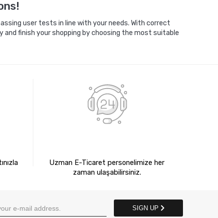
ons!
ssing user tests in line with your needs. With correct
y and finish your shopping by choosing the most suitable
E
7X24 BİZE ULAŞIN
ınızla
Uzman E-Ticaret personelimize her
zaman ulaşabilirsiniz.
SIGN UP