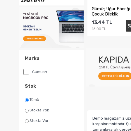
Gümüş Uğur Böceği 
Çocuk Bileklik
13.44
TL
16.00
TL
Sepete Ekl
Marka
Gumush
Stok
Tümü
Stokta Yok
Demo mağazamız üzerin
Stokta Var
kargolanmaktadır. Şua
tamamlayarak gerçek b