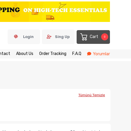
Cart
Login
Sing Up
0
ntact
About Us
Order Tracking
F.A.Q
Yorumlar
Tümünü Temizle