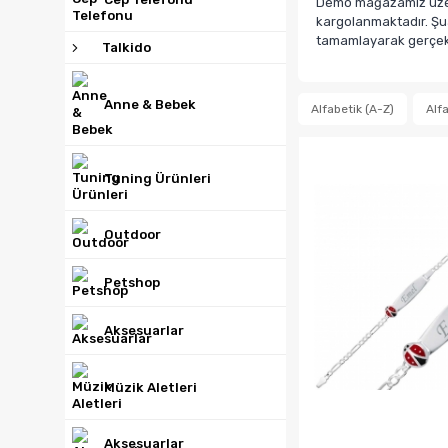
Demo mağazamız üzerin
kargolanmaktadır. Şua
tamamlayarak gerçek b
Talkido
Anne & Bebek
Alfabetik (A-Z)
Alfa
Tuning Ürünleri
Outdoor
Petshop
Aksesuarlar
Müzik Aletleri
Aksesuarlar