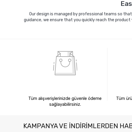
Eas
Our design is managed by professional teams so that y
guidance, we ensure that you quickly reach the product 
%100 GÜVENLİ ALIŞVERİŞ
%10
Tüm alışverişlerinizde güvenle ödeme
Tüm ürün
sağlayabilirsiniz.
KAMPANYA VE INDIRIMLERDEN HA