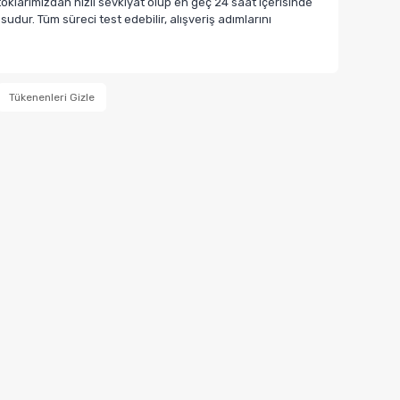
klarımızdan hızlı sevkiyat olup en geç 24 saat içerisinde
dur. Tüm süreci test edebilir, alışveriş adımlarını
Tükenenleri Gizle