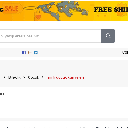
Co
r
Bileklik
Çocuk
Isimli çocuk künyeleri
rı