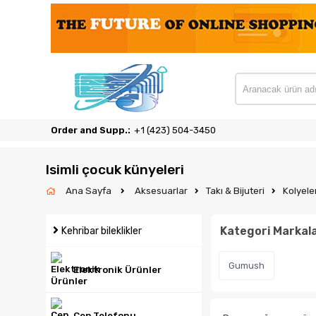
Order and Supp.:
‎+1 (423) 504-3450
Isimli çocuk künyeleri
Ana Sayfa
Aksesuarlar
Takı & Bijuteri
Kolyele
Kategori Markala
Kehribar bileklikler
Gumush
Elektronik Ürünler
Cep Telefonu