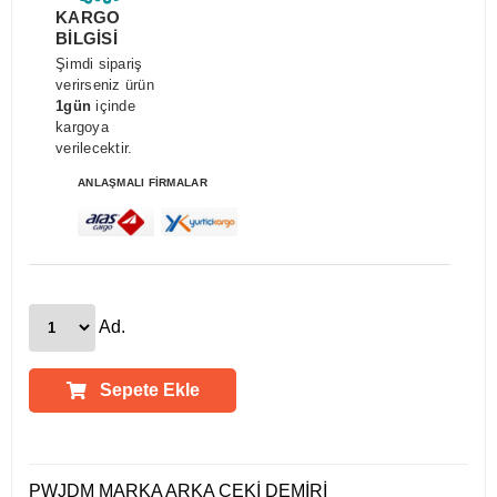
KARGO
BİLGİSİ
Şimdi sipariş
verirseniz ürün
1gün
içinde
kargoya
verilecektir.
ANLAŞMALI FİRMALAR
Ad.
Sepete Ekle
Ürün Açıklamaları
PWJDM MARKA ARKA ÇEKİ DEMİRİ