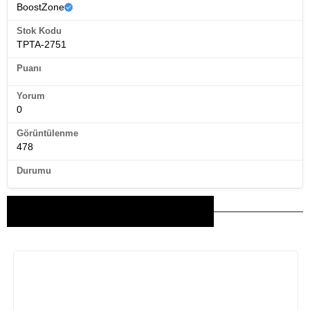
BoostZone
Stok Kodu
TPTA-2751
Puanı
Yorum
0
Görüntülenme
478
Durumu
Bu Ürünler İlginizi Çekebilir