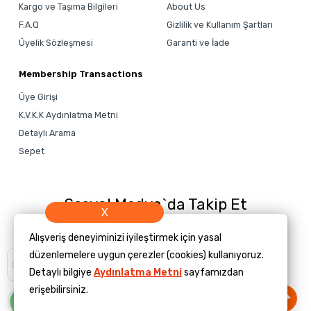
Kargo ve Taşıma Bilgileri
About Us
F.A.Q
Gizlilik ve Kullanım Şartları
Üyelik Sözleşmesi
Garanti ve İade
Membership Transactions
Üye Girişi
K.V.K.K Aydınlatma Metni
Detaylı Arama
Sepet
Sosyal Medya`da Takip Et
X
Alışveriş deneyiminizi iyileştirmek için yasal
düzenlemelere uygun çerezler (cookies) kullanıyoruz.
Size yardımcı
olmamızı ister
Detaylı bilgiye
Aydınlatma Metni
sayfamızdan
misiniz?
erişebilirsiniz.