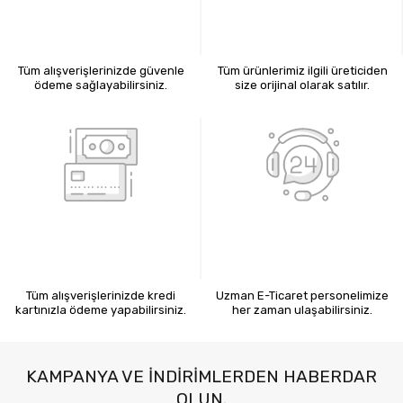
%100 GÜVENLİ ALIŞVERİŞ
%100 ORİJİNAL ÜRÜNLER
Tüm alışverişlerinizde güvenle
Tüm ürünlerimiz ilgili üreticiden
ödeme sağlayabilirsiniz.
size orijinal olarak satılır.
KREDİ KARTIYLA ÖDEME
7X24 BİZE ULAŞIN
Tüm alışverişlerinizde kredi
Uzman E-Ticaret personelimize
kartınızla ödeme yapabilirsiniz.
her zaman ulaşabilirsiniz.
KAMPANYA VE INDIRIMLERDEN HABERDAR
OLUN.