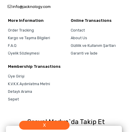
info@jacknology.com
More Information
Online Transactions
Order Tracking
Contact
Kargo ve Taşıma Bilgileri
About Us
F.A.Q
Gizlilik ve Kullanım Şartları
Üyelik Sözleşmesi
Garanti ve İade
Membership Transactions
Üye Girişi
K.V.K.K Aydınlatma Metni
Detaylı Arama
Sepet
Sosyal Medya`da Takip Et
X