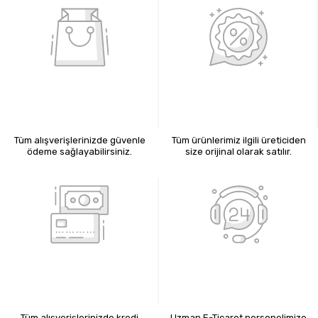
%100 GÜVENLİ ALIŞVERİŞ
%100 ORİJİNAL ÜRÜNLER
Tüm alışverişlerinizde güvenle
Tüm ürünlerimiz ilgili üreticiden
ödeme sağlayabilirsiniz.
size orijinal olarak satılır.
KREDİ KARTIYLA ÖDEME
7X24 BİZE ULAŞIN
Tüm alışverişlerinizde kredi
Uzman E-Ticaret personelimize