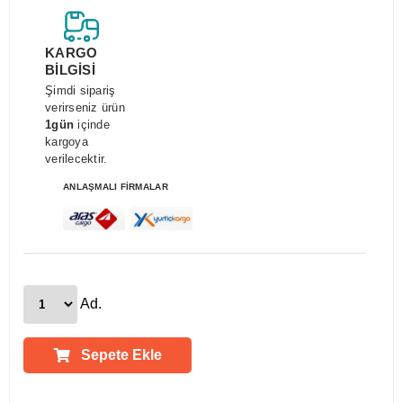
KARGO
BİLGİSİ
Şimdi sipariş
verirseniz ürün
1gün
içinde
kargoya
verilecektir.
ANLAŞMALI FİRMALAR
Ad.
Sepete Ekle
Ürün Açıklamaları