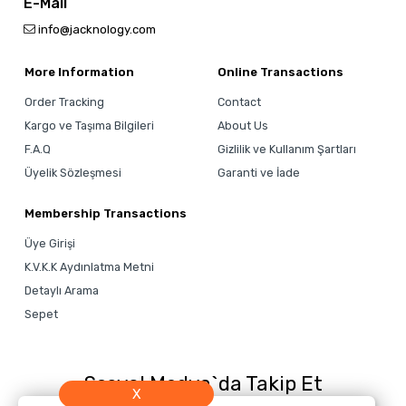
E-Mail
info@jacknology.com
More Information
Online Transactions
Order Tracking
Contact
Kargo ve Taşıma Bilgileri
About Us
F.A.Q
Gizlilik ve Kullanım Şartları
Üyelik Sözleşmesi
Garanti ve İade
Membership Transactions
Üye Girişi
K.V.K.K Aydınlatma Metni
Detaylı Arama
Sepet
Sosyal Medya`da Takip Et
X