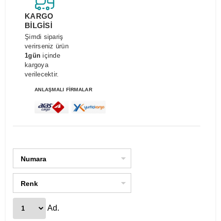
KARGO
BİLGİSİ
Şimdi sipariş
verirseniz ürün
1gün
içinde
kargoya
verilecektir.
ANLAŞMALI FİRMALAR
Numara
Renk
Ad.