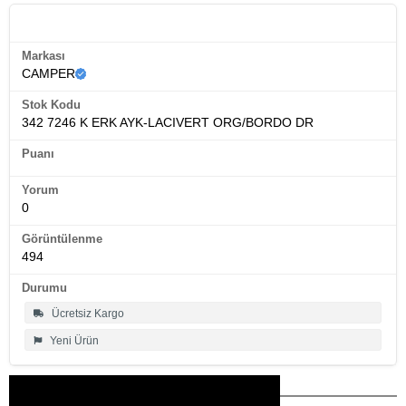
Ürün Künyesi
Markası
CAMPER
Stok Kodu
342 7246 K ERK AYK-LACIVERT ORG/BORDO DR
Puanı
Yorum
0
Görüntülenme
494
Durumu
Ücretsiz Kargo
Yeni Ürün
Bu Ürünler İlginizi Çekebilir