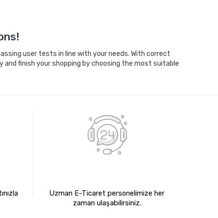
Sepete Ekle
ons!
ssing user tests in line with your needs. With correct
y and finish your shopping by choosing the most suitable
E
7X24 BİZE ULAŞIN
ınızla
Uzman E-Ticaret personelimize her
zaman ulaşabilirsiniz.