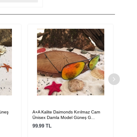
A+A Kalite Daimonds Kırılmaz Cam
Orijinal Alm
Ünisex Damla Model Güneş G...
Gözlüğü
99.99
TL
59.99
TL