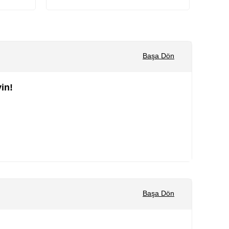
Sepete Ekle
Başa Dön
in!
Başa Dön