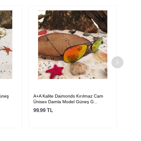
Güneş
A+A Kalite Daimonds Kırılmaz Cam
Oriji
Ünisex Damla Model Güneş G...
Gözlü
99.99
TL
59.99