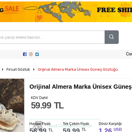
Co
Fırsat Gözlük
Orijinal Almera Marka Ünisex Güneş Gözlüğü
Orijinal Almera Marka Ünisex Güne
KDV Dahil
59.99
TL
Havale Fiyatı
Tek Çekim Fiyatı
Döviz Karşılığı
Taksit Oranlarını Göster
56.99
59.99
1.26
TL
USD
TL