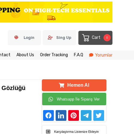
Cart
Login
Sing Up
0
ntact
About Us
Order Tracking
F.A.Q
Yorumlar
Hemen Al
ş Gözlüğü
Whatsapp İle Sipariş Ver
Karşılaştırma Listenize Ekleyin