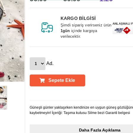
KARGO BİLGİSİ
ANLAŞMALI 
Şimdi sipariş verirseniz ürün
1gün
içinde kargoya
verilecektir.
Ad.
Sepete Ekle
Ürün Açıklamaları
Güneşli günler yaklaşırken kendinize en uygun güneş gözlüğünü
kaybetmeyin! İçeriği: Taşıma kutusu Silme bezi Garanti belgesi
Daha Fazla Açıklama