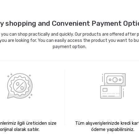
Sepete Ekle
Sepete Ekle
y shopping and Convenient Payment Opti
ou can shop practically and quickly. Our products are offered after pa
you are looking for. You can easily access the product you want to bu
payment option.
0 ORİJİNAL ÜRÜNLER
KREDİ KARTIYLA ÖDEM
lerimiz ilgili üreticiden size
Tüm alışverişlerinizde kredi kart
orijinal olarak satılır.
ödeme yapabilirsiniz.