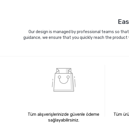
Sepete Ekle
Eas
Our design is managed by professional teams so that y
guidance, we ensure that you quickly reach the product 
%100 GÜVENLİ ALIŞVERİŞ
%10
Tüm alışverişlerinizde güvenle ödeme
Tüm ürün
sağlayabilirsiniz.