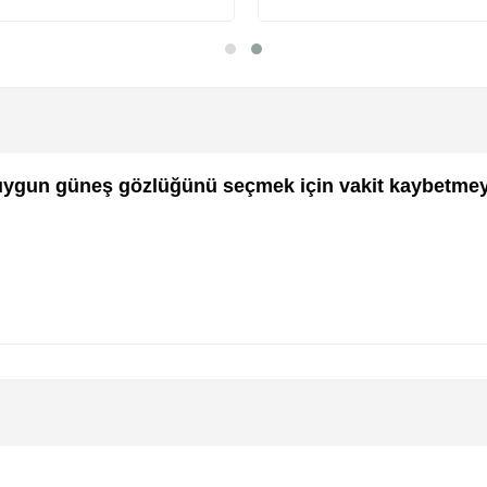
epete Ekle
Sepete Ekle
 uygun güneş gözlüğünü seçmek için vakit kaybetmey