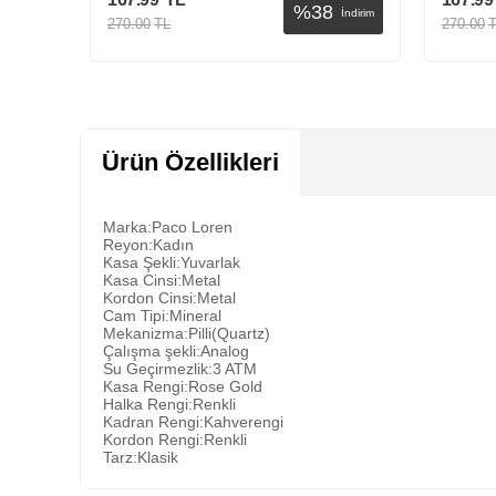
%
38
İndirim
İndirim
270.00
TL
270.00
Sepete Ekle
Ürün Özellikleri
Marka:Paco Loren
Reyon:Kadın
Kasa Şekli:Yuvarlak
Kasa Cinsi:Metal
Kordon Cinsi:Metal
Cam Tipi:Mineral
Mekanizma:Pilli(Quartz)
Çalışma şekli:Analog
Su Geçirmezlik:3 ATM
Kasa Rengi:Rose Gold
Halka Rengi:Renkli
Kadran Rengi:Kahverengi
Kordon Rengi:Renkli
Tarz:Klasik