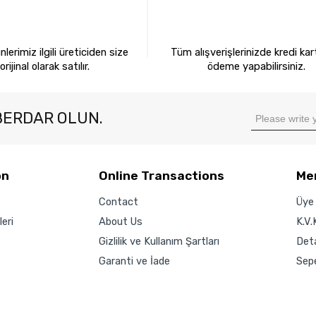
0 ORİJİNAL ÜRÜNLER
KREDİ KARTIYLA ÖDEM
lerimiz ilgili üreticiden size
Tüm alışverişlerinizde kredi kart
orijinal olarak satılır.
ödeme yapabilirsiniz.
BERDAR OLUN.
on
Online Transactions
Me
Contact
Üye 
eri
About Us
K.V.
Gizlilik ve Kullanım Şartları
Det
Garanti ve İade
Sep