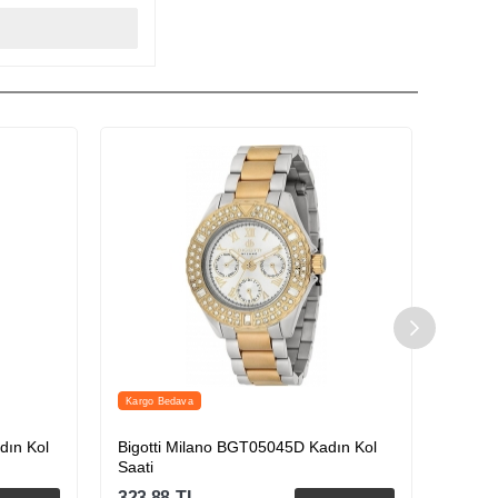
Kargo Bedava
dın Kol
Bigotti Milano BGT05045D Kadın Kol
Paco 
Saati
323.88
TL
155.9