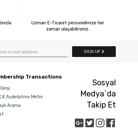
E
7X24 BİZE ULAŞIN
ınızla
Uzman E-Ticaret personelimize her
zaman ulaşabilirsiniz.
SIGN UP
mbership Transactions
Sosyal
Girişi
Medya`da
K.K Aydınlatma Metni
Takip Et
aylı Arama
et