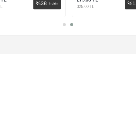
%
38
%
1
İndirim
TL
325.00
TL
Sepete Ekle
Sepete Ekle