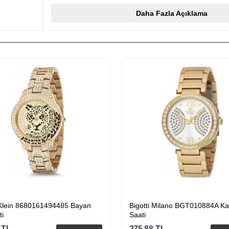
Daha Fazla Açıklama
 Klein 8680161494485 Bayan
Bigotti Milano BGT010884A Ka
ti
Saati
TL
275.88
TL