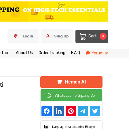
Cart
Login
Sing Up
0
ntact
About Us
Order Tracking
F.A.Q
Yorumlar
Hemen Al
ti
Whatsapp İle Sipariş Ver
Karşılaştırma Listenize Ekleyin