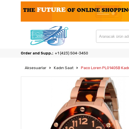
Order and Supp.:
‎+1 (423) 504-3450
Aksesuarlar
Kadın Saat
Paco Loren PL01405B Kadın