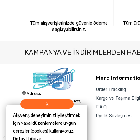
%100 GÜVENLİ ALIŞVERİŞ
%10
Tüm alışverişlerinizde güvenle ödeme
Tüm ürün
sağlayabilirsiniz.
KAMPANYA VE INDIRIMLERDEN HA
More Informati
Order Tracking
Adress
Kargo ve Taşıma Bilgil
Jacknology IT, Cleaning Products,
X
and Technology Sales and Supply
F.A.Q
Inc.
Alışveriş deneyiminizi iyileştirmek
Üyelik Sözleşmesi
Phone
için yasal düzenlemelere uygun
‎+1 (423) 504-3450
çerezler (cookies) kullanıyoruz.
E-Mail
Detaylı bilgiye
Size yardımcı