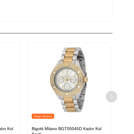
Kargo Bedava
dın Kol
Bigotti Milano BGT05045D Kadın Kol
Paco 