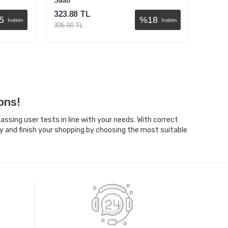
Saati
323.88
TL
155.9
5
%
18
İndirim
İndirim
395.00
TL
215.00
Sepete Ekle
ons!
ssing user tests in line with your needs. With correct
y and finish your shopping by choosing the most suitable