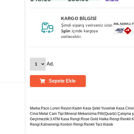
KARGO BİLGİSİ
ANLAŞMALI 
Şimdi sipariş verirseniz ürün
1gün
içinde kargoya
verilecektir.
Ad.
Sepete Ekle
Ürün Açıklamaları
Marka:Paco Loren Reyon:Kadın Kasa Şekli:Yuvarlak Kasa Cinsi
Cinsi:Metal Cam Tipi:Mineral Mekanizma:Pilli(Quartz) Çalışma ş
Geçirmezlik:3 ATM Kasa Rengi:Rose Gold Halka Rengi:Renkli 
Rengi:Kahverengi Kordon Rengi:Renkli Tarz:Klasik