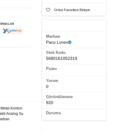
Ürünü Favorilere Ekleyin
FİRMALAR
Ürün Künyesi
Markası
Paco Loren
Stok Kodu
5680161052319
Puanı
Yorum
0
Görüntülenme
920
:Metal Kordon
Durumu
ekli:Analog Su
Kadran