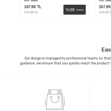
Kol Saati
Kol Saa
167.99
TL
167.99
%
38
İndirim
İndirim
270.00
TL
270.00
Sepete Ekle
Eas
Our design is managed by professional teams so that y
guidance, we ensure that you quickly reach the product 