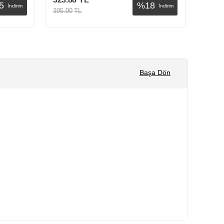
5
%
18
İndirim
İndirim
395.00
TL
215.00
Sepete Ekle
Başa Dön