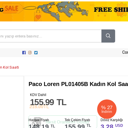
Co
 Kol Saati
Paco Loren PL01405B Kadın Kol Saa
KDV Dahil
155.99
TL
215.00
TL
%
27
İndirim
Havale Fiyatı
Tek Çekim Fiyatı
Döviz Karşılığı
Taksit Oranlarını Göster
148.19
155.99
3.28
TL
USD
TL