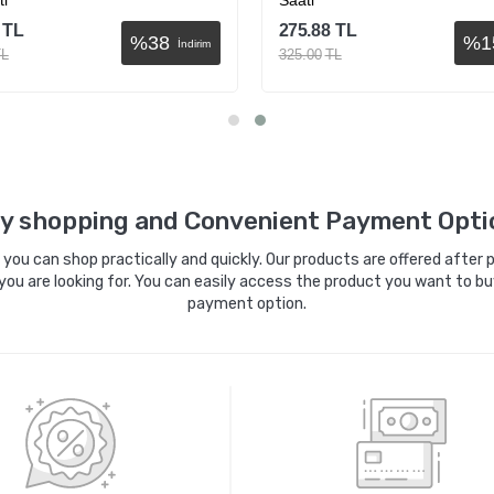
ti
Saati
TL
275.88
TL
%
38
%
1
İndirim
TL
325.00
TL
Sepete Ekle
Sepete Ekle
y shopping and Convenient Payment Opti
ou can shop practically and quickly. Our products are offered after pa
you are looking for. You can easily access the product you want to bu
payment option.