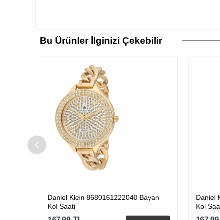
Bu Ürünler İlginizi Çekebilir
ayan
Daniel Klein 8680161222040 Bayan
Daniel
Kol Saati
Kol Saa
167.99
TL
167.99