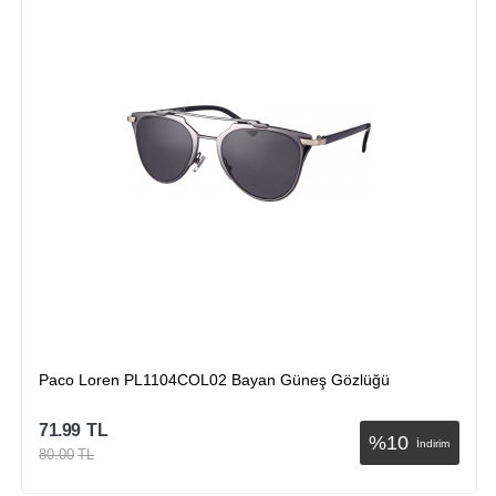
Paco Loren PL1104COL02 Bayan Güneş Gözlüğü
71.99
TL
%
10
İndirim
80.00
TL