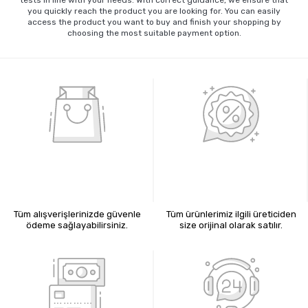
tests in line with your needs. With correct guidance, we ensure that
you quickly reach the product you are looking for. You can easily
access the product you want to buy and finish your shopping by
choosing the most suitable payment option.
%100 GÜVENLİ ALIŞVERİŞ
%100 ORİJİNAL ÜRÜNLER
Tüm alışverişlerinizde güvenle
Tüm ürünlerimiz ilgili üreticiden
ödeme sağlayabilirsiniz.
size orijinal olarak satılır.