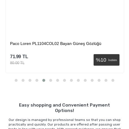
Paco Loren PL1104COL02 Bayan Güneş Gözlüğü
71.99
TL
%
10
İndirim
80.00
TL
Sepete Ekle
Easy shopping and Convenient Payment
Options!
Our design is managed by professional teams so that you can shop
practically and quickly. Our products are offered after passing user