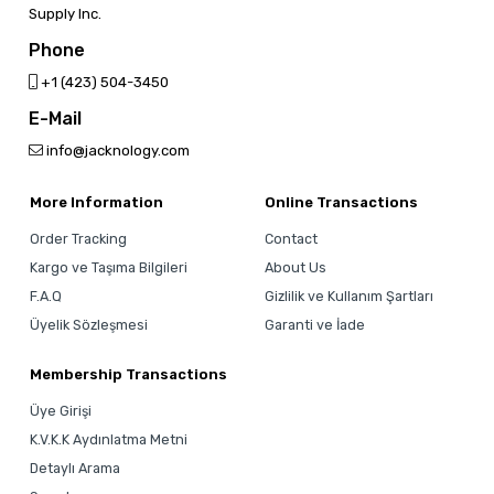
Supply Inc.
Phone
‎+1 (423) 504-3450
E-Mail
info@jacknology.com
More Information
Online Transactions
Order Tracking
Contact
Kargo ve Taşıma Bilgileri
About Us
F.A.Q
Gizlilik ve Kullanım Şartları
Üyelik Sözleşmesi
Garanti ve İade
Membership Transactions
Üye Girişi
K.V.K.K Aydınlatma Metni
Detaylı Arama