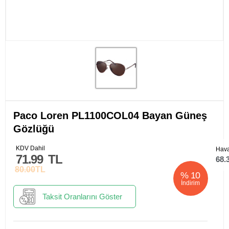
Paco Loren PL1100COL04 Bayan Güneş
Gözlüğü
KDV Dahil
Hava
71.99
TL
68.
80.00
TL
%
10
İndirim
Taksit Oranlarını Göster