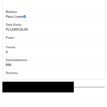
Ürün Künyesi
Markası
Paco Loren
Stok Kodu
PL1100COL04
Puanı
Yorum
0
Görüntülenme
896
Durumu
Bu Ürünler İlginizi Çekebilir