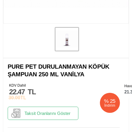
PURE PET DURULANMAYAN KÖPÜK
ŞAMPUAN 250 ML VANİLYA
KDV Dahil
Hava
22.47
TL
21.
30.00
TL
%
25
İndirim
Taksit Oranlarını Göster