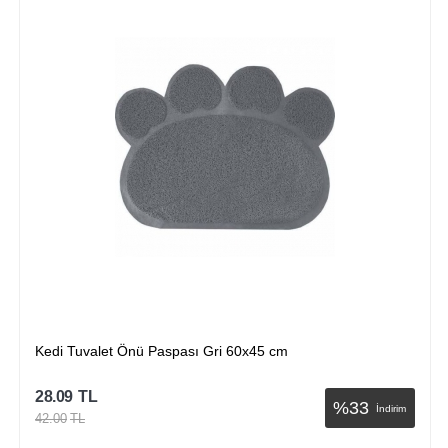
 Tuvalet Önü Paspası Gri 60x45 cm
Kedi T
9
TL
28.09
%
33
İndirim
0
TL
42.00
T