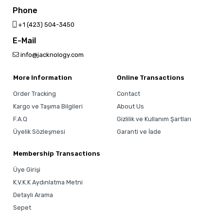
Phone
‎+1 (423) 504-3450
E-Mail
info@jacknology.com
More Information
Online Transactions
Order Tracking
Contact
Kargo ve Taşıma Bilgileri
About Us
F.A.Q
Gizlilik ve Kullanım Şartları
Üyelik Sözleşmesi
Garanti ve İade
Membership Transactions
Üye Girişi
K.V.K.K Aydınlatma Metni
Detaylı Arama
Sepet