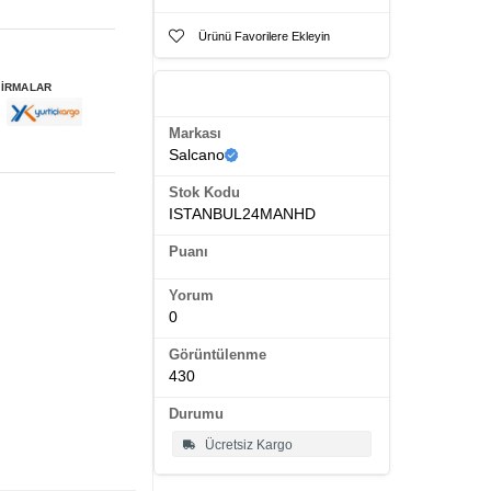
Ürünü Favorilere Ekleyin
FİRMALAR
Ürün Künyesi
Markası
Salcano
Stok Kodu
ISTANBUL24MANHD
Puanı
Yorum
0
Görüntülenme
430
Durumu
Ücretsiz Kargo