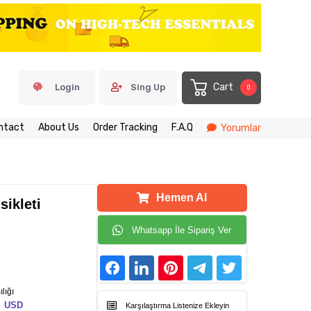
Cart
Login
Sing Up
0
ntact
About Us
Order Tracking
F.A.Q
Yorumlar
Hemen Al
sikleti
Whatsapp İle Sipariş Ver
lığı
USD
Karşılaştırma Listenize Ekleyin