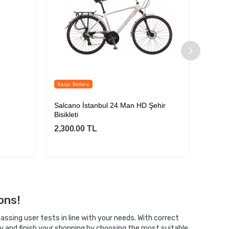
Kargo Bedava
Kargo 
Salcano İstanbul 24 Man HD Şehir
Sedona
Bisikleti
2,300.00
TL
3,650
Sepete Ekle
ons!
ssing user tests in line with your needs. With correct
y and finish your shopping by choosing the most suitable