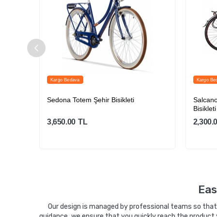
Kargo Bedava
Kargo Be
ir
Sedona Totem Şehir Bisikleti
Salcano
Bisikleti
3,650.00
TL
2,300.
Sepete Ekle
Eas
Our design is managed by professional teams so that y
guidance, we ensure that you quickly reach the product 