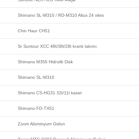
Shimano SL-M310 / RD-M310 Altus 24 vites
Chin Haur CH51
Sr Suntour XCC 48t/38t/28t krank takımı
Shimano M355 Hidrolik Disk
Shimano SL-M310
Shimano CS-HG31 32t/11t kaset
Shimano FD-TX51
Zoom Alüminyum Gidon