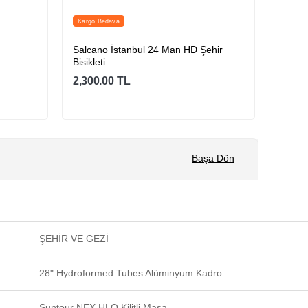
Kargo Bedava
Kargo 
Salcano İstanbul 24 Man HD Şehir
Sedona
Bisikleti
2,300.00
TL
3,650
Sepete Ekle
Başa Dön
ŞEHİR VE GEZİ
28" Hydroformed Tubes Alüminyum Kadro
Suntour NEX HLO Kilitli Maşa