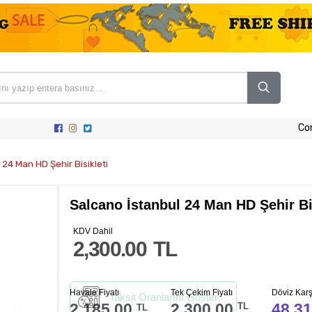
Co
 24 Man HD Şehir Bisikleti
Salcano İstanbul 24 Man HD Şehir Bi
KDV Dahil
2,300.00
TL
Havale Fiyatı
Tek Çekim Fiyatı
Döviz Karşı
Taksit Oranlarını Göster
2,185.00
2,300.00
48.31
TL
TL