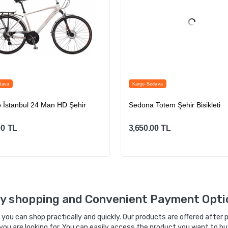
dava
Kargo Bedava
 İstanbul 24 Man HD Şehir
Sedona Totem Şehir Bisikleti
00
TL
3,650.00
TL
Sepete Ekle
Sepete Ekle
y shopping and Convenient Payment Opti
ou can shop practically and quickly. Our products are offered after pa
you are looking for. You can easily access the product you want to bu