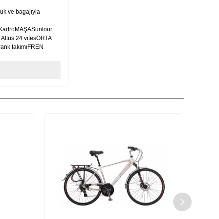
luk ve bagajıyla
 KadroMAŞASuntour
Altus 24 vitesORTA
ank takımıFREN
-
himano FD-
eceli Alüminyum
tinental Countryplus
idrolik Disc Fren