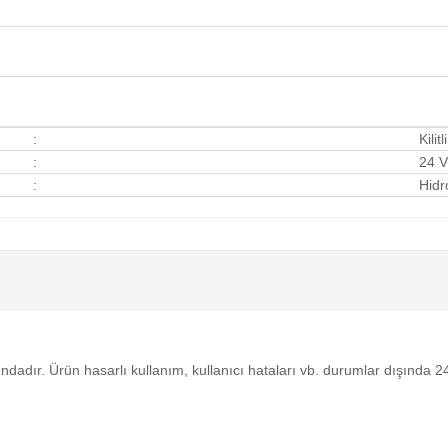
:
Kilitli
:
24 V
:
Hidr
tındadır. Ürün hasarlı kullanım, kullanıcı hataları vb. durumlar dışında