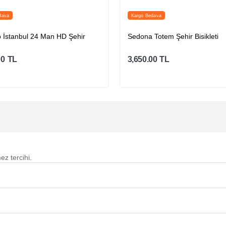
dava
Kargo Bedava
 İstanbul 24 Man HD Şehir
Sedona Totem Şehir Bisikleti
00
TL
3,650.00
TL
Sepete Ekle
Sepete Ekle
ez tercihi.