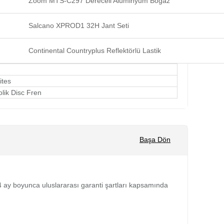
Zoom MTS-C297 Dereceli Alüminyum Boğaz
Salcano XPROD1 32H Jant Seti
Continental Countryplus Reflektörlü Lastik
ites
olik Disc Fren
Başa Dön
 24 ay boyunca uluslararası garanti şartları kapsamında