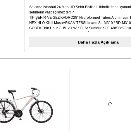
Salcano İstanbul 24 Man HD Şehir BisikletiHidrolik frenli, çamur
şehirlerin vazgeçilmez tercihi.
TİPİŞEHİR VE GEZİKADRO28" Hydroformed Tubes Alüminyum
NEX HLO Kilitli MaşaARKA VİTESShimano SL-M310 / RD-M310 
GÖBEKChin Haur CH51AYNAKOLSr Suntour XCC 48t/38t/28t kr
TAKIMIShimano M355 Hidrolik DiskVİTES KOLLARIShimano SL
M310RUBLEShimano CS-HG31 32t/11t kasetÖN DEĞİŞTİRİCİS
Daha Fazla Açıklama
TX51GİDONZoom Alüminyum GidonBOĞAZZoom MTS-C297 Der
BoğazJANT SETİSalcano XPROD1 32H Jant SetiTEKER SETİCon
Reflektörlü LastikAmortisör:KilitliVites Sayısı:24 VitesFren Tipi:H