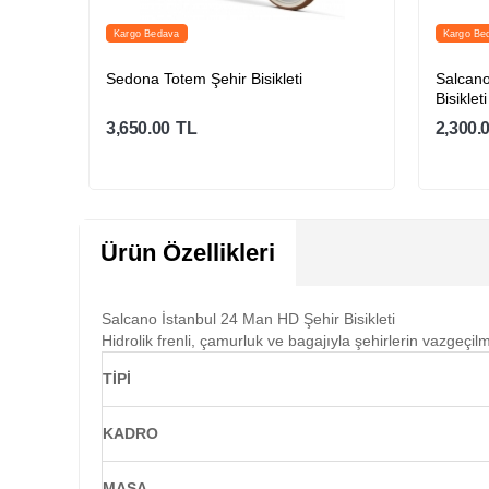
Kargo Bedava
Kargo Be
ir
Sedona Totem Şehir Bisikleti
Salcano
Bisikleti
3,650.00
TL
2,300.
Sepete Ekle
Ürün Özellikleri
Salcano İstanbul 24 Man HD Şehir Bisikleti
Hidrolik frenli, çamurluk ve bagajıyla şehirlerin vazgeçilm
TİPİ
KADRO
MAŞA