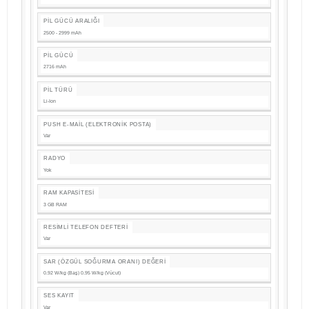
PIL GÜCÜ ARALIĞI
2500 - 2999 mAh
PIL GÜCÜ
2716 mAh
PIL TÜRÜ
Li-Ion
PUSH E-MAIL (ELEKTRONIK POSTA)
Var
RADYO
Yok
RAM KAPASITESI
3 GB RAM
RESIMLI TELEFON DEFTERI
Var
SAR (ÖZGÜL SOĞURMA ORANI) DEĞERI
0.92 W/kg (Baş) 0.95 W/kg (Vücut)
SES KAYIT
Var