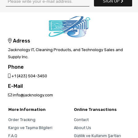
SIGN UP
Adress
Jacknology IT, Cleaning Products, and Technology Sales and
Supply Inc.
Phone
‎+1 (423) 504-3450
E-Mail
info@jacknology.com
More Information
Online Transactions
Order Tracking
Contact
Kargo ve Taşıma Bilgileri
About Us
F.A.Q
Gizlilik ve Kullanım Şartları