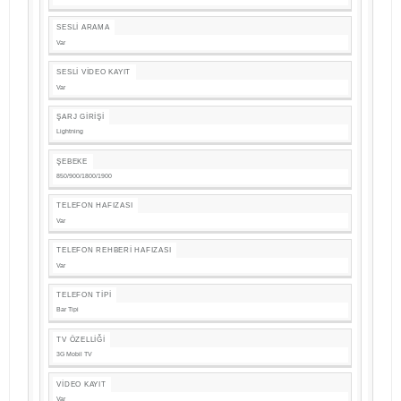
SESLI ARAMA
Var
SESLI VIDEO KAYIT
Var
ŞARJ GIRIŞI
Lightning
ŞEBEKE
850/900/1800/1900
TELEFON HAFIZASI
Var
TELEFON REHBERI HAFIZASI
Var
TELEFON TIPI
Bar Tipi
TV ÖZELLIĞI
3G Mobil TV
VIDEO KAYIT
Var