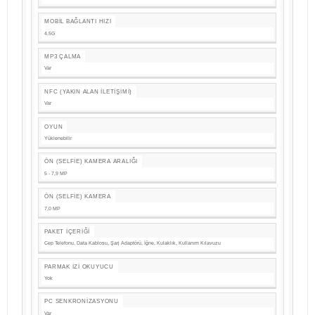
MOBIL BAĞLANTI HIZI
4.5G
MP3 ÇALMA
Var
NFC (YAKIN ALAN İLETIŞIMI)
Var
OYUN
Yüklenebilir
ÖN (SELFIE) KAMERA ARALIĞI
5 - 7,9 MP
ÖN (SELFIE) KAMERA
7,0 MP
PAKET İÇERIĞI
Cep Telefonu, Data Kablosu, Şarj Adaptörü, İğne, Kulaklık, Kullanım Kılavuzu
PARMAK İZI OKUYUCU
Yok
PC SENKRONIZASYONU
Var