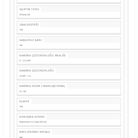
İŞLETIM TÜRÜ
iPhone OS
JAVA DESTEĞI
Yok
KABLOSUZ ŞARJ
Var
KAMERA ÇÖZÜNÜRLÜĞÜ ARALIĞI
8 - 12,9 MP
KAMERA ÇÖZÜNÜRLÜĞÜ
12 MP + 12
KAMERA ZOOM (YAKINLAŞTIRMA)
2x, Var
KLAVYE
Yok
KONUŞMA SÜRESI
Maksimum 21 Saat (3G ile)
MMS (RESIMLI MESAJ)
Var