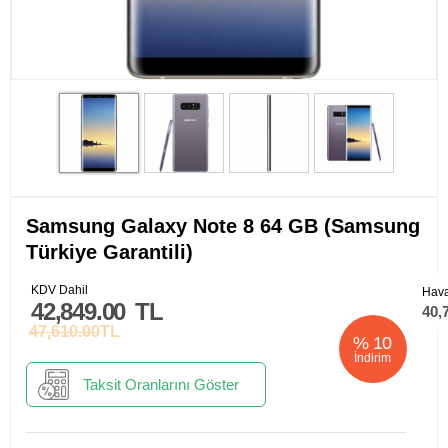
Samsung Galaxy Note 8 64 GB (Samsung
Türkiye Garantili)
KDV Dahil
Hava
42,849.00
TL
40,
47,610.00
TL
%
10
İndirim
Taksit Oranlarını Göster