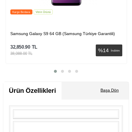
İndirimli
Kargo Bedava
Samsung Galaxy J7 Prime (Samsung Türkiye Garantili)
21,424.50
TL
%
31
İndirim
30,946.50
TL
Sepete Ekle
Ürün Özellikleri
Başa Dön