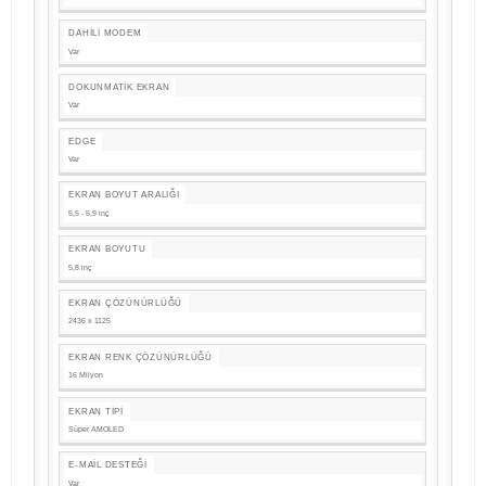
DAHILI MODEM
Var
DOKUNMATIK EKRAN
Var
EDGE
Var
EKRAN BOYUT ARALIĞI
5,5 - 5,9 inç
EKRAN BOYUTU
5,8 inç
EKRAN ÇÖZÜNÜRLÜĞÜ
2436 x 1125
EKRAN RENK ÇÖZÜNÜRLÜĞÜ
16 Milyon
EKRAN TIPI
Süper AMOLED
E-MAIL DESTEĞI
Var