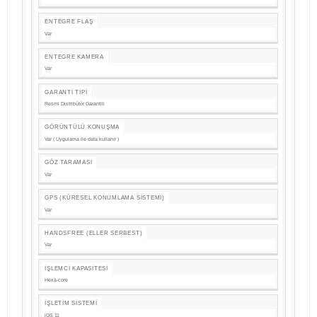
ENTEGRE FLAŞ
Var
ENTEGRE KAMERA
Var
GARANTI TIPI
Resmi Distribütör Garantili
GÖRÜNTÜLÜ KONUŞMA
Var ( Uygulama ile data kullanır )
GÖZ TARAMASI
Var
GPS (KÜRESEL KONUMLAMA SISTEMI)
Var
HANDSFREE (ELLER SERBEST)
Var
İŞLEMCI KAPASITESI
Hexa-core
İŞLETIM SISTEMI
iOS 11