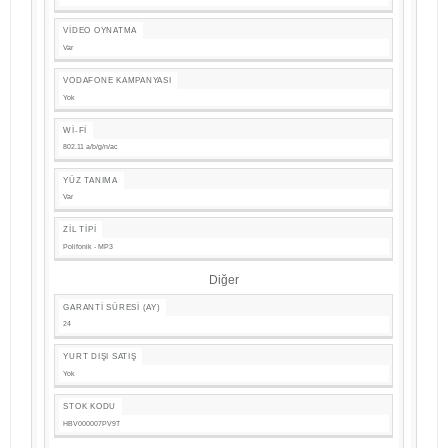
VIDEO OYNATMA
Var
VODAFONE KAMPANYASI
Yok
WI-FI
802.11 a/b/g/n/ac
YÜZ TANIMA
Var
ZIL TIPI
Polifonik - MP3
Diğer
GARANTI SÜRESI (AY)
24
YURT DIŞI SATIŞ
Yok
STOK KODU
HBV000007PV9T