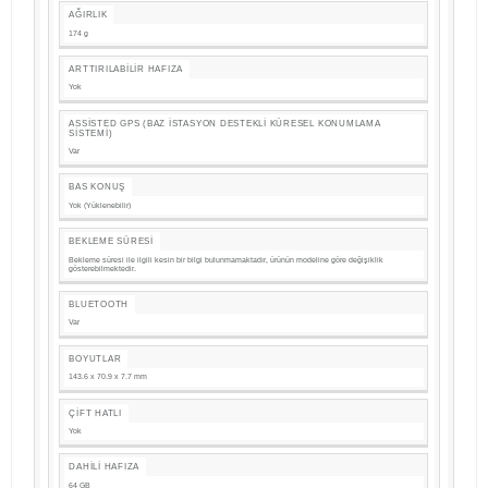
AĞIRLIK
174 g
ARTTIRILABILIR HAFIZA
Yok
ASSISTED GPS (BAZ İSTASYON DESTEKLI KÜRESEL KONUMLAMA
SISTEMI)
Var
BAS KONUŞ
Yok (Yüklenebilir)
BEKLEME SÜRESI
Bekleme süresi ile ilgili kesin bir bilgi bulunmamaktadır, ürünün modeline göre değişiklik
gösterebilmektedir.
BLUETOOTH
Var
BOYUTLAR
143.6 x 70.9 x 7.7 mm
ÇIFT HATLI
Yok
DAHILI HAFIZA
64 GB