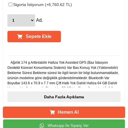
Sigorta İstiyorum (+6,760.62 TL)
Ad.
Sepete Ekle
Ürün Açıklamaları
Ağırlık 174 g Arttırılabilir Hafıza Yok Assisted GPS (Baz İstasyon
Destekli Küresel Konumlama Sistemi) Var Bas Konuş Yok (Yüklenebilir)
Bekleme Süresi Bekleme süresi ile ilgili kesin bir bilgi bulunmamaktadır,
ürünün modeline göre değişiklik gösterebilmektedir. Bluetooth Var
Boyutlar 143.6 x 70.9 x 7.7 mm Çift Hatlı Yok Dahili Hafıza 64 GB Dahili
Modem Var Dokunmatik Ekran Var EDGE Var Ekran Boyut Aralığı 5,5 -
5,9 inç Ekran Boyutu 5,8 inç Ekran Çözünürlüğü 2436 x 1125 Ekran
Daha Fazla Açıklama
Renk Çözünürlüğü 16 Milyon Ekran Tipi Süper AMOLED E-mail Desteği
Var Entegre Flaş Var Entegre Kamera Var Garanti Tipi Resmi Distribütör
Garantili Görüntülü Konuşma Var ( Uygulama ile data kullanır ) Göz
Hemen Al
Taraması Var GPS (Küresel Konumlama Sistemi) Var HandsFree (Eller
Serbest) Var İşlemci Kapasitesi Hexa-core İşletim Sistemi iOS 11 İşletim
Türü iPhone OS Java Desteği Yok Kablosuz Şarj Var Kamera
Whatsapp İle Sipariş Ver