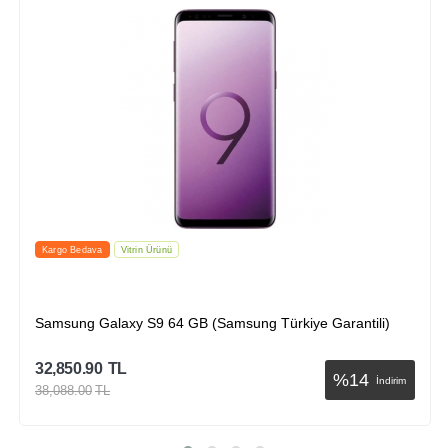
İndirimli
Kargo Bedava
Samsung Galaxy J7 Prime (Samsung Türkiye Garantili)
21,424.50
TL
%
31
İndirim
30,946.50
TL