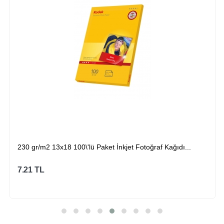
230 gr/m2 13x18 100\'lü Paket İnkjet Fotoğraf Kağıdı...
7.21
TL
Sepete Ekle