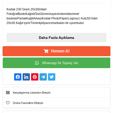
Kodak 230 Gram 20x30inkjet
FotoğrafBaskıKağıdıÖzelZeminisayesindemükemmel
baskılarParlakKağıtArkasıKodak PhotoPaperLogosu1 Kutu50 Adet
20x30 Kağıt içerirTüminkjetyazıcımarkaları ile uyumludur
Daha Fazla Açıklama
Hemen Al
Whatsapp İle Sipariş Ver
Karşılaştırma Listenize Ekleyin
Ürünü Favorilere Ekleyin