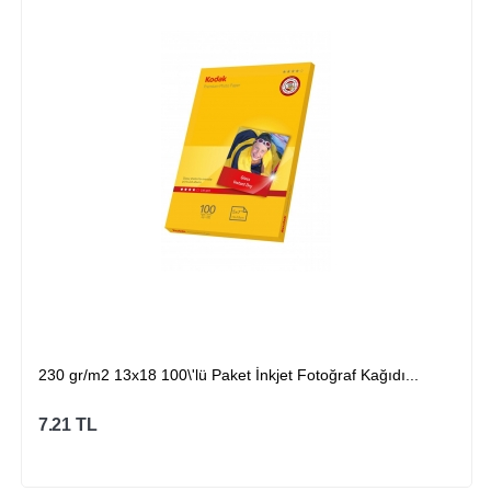
230 gr/m2 13x18 100\'lü Paket İnkjet Fotoğraf Kağıdı...
7.21
TL