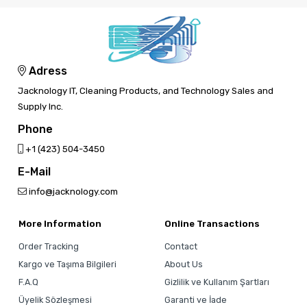
Adress
Jacknology IT, Cleaning Products, and Technology Sales and
Supply Inc.
Phone
‎+1 (423) 504-3450
E-Mail
info@jacknology.com
More Information
Online Transactions
Order Tracking
Contact
Kargo ve Taşıma Bilgileri
About Us
F.A.Q
Gizlilik ve Kullanım Şartları
Üyelik Sözleşmesi
Garanti ve İade