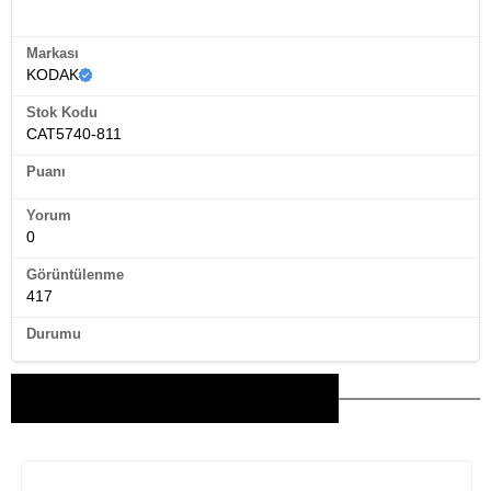
Ürün Künyesi
Markası
KODAK
Stok Kodu
CAT5740-811
Puanı
Yorum
0
Görüntülenme
417
Durumu
Bu Ürünler İlginizi Çekebilir