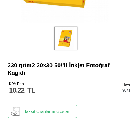
230 gr/m2 20x30 50\'li İnkjet Fotoğraf
Kağıdı
KDV Dahil
Hava
10.22
TL
9.7
Taksit Oranlarını Göster