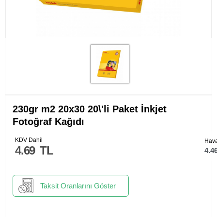
230gr m2 20x30 20\'li Paket İnkjet
Fotoğraf Kağıdı
KDV Dahil
Hava
4.69
TL
4.4
Taksit Oranlarını Göster