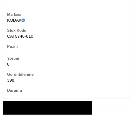
Ürün Künyesi
Markası
KODAK
Stok Kodu
CAT5740-810
Puanı
Yorum
0
Görüntülenme
398
Durumu
Bu Ürünler İlginizi Çekebilir