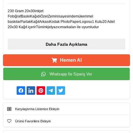
230 Gram 20x30inkjet
FotoğrafBaskıKağıdıÖzelZeminisayesindemükemmel
baskılarParlakKağıtArkasıKodak PhotoPaperLogosu1 Kutu20 Adet
20x30 Kağıt içerirTüminkjetyazıcımarkaları ile uyumludur
Daha Fazla Açıklama
Hemen Al
Whatsapp İle Sipariş Ver
Karşılaştırma Listenize Ekleyin
Ürünü Favorilere Ekleyin