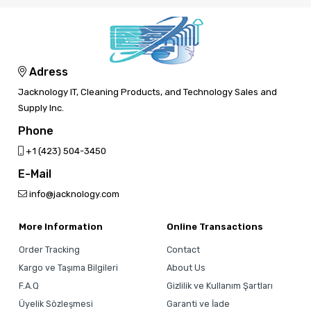
Adress
Jacknology IT, Cleaning Products, and Technology Sales and
Supply Inc.
Phone
‎+1 (423) 504-3450
E-Mail
info@jacknology.com
More Information
Online Transactions
Order Tracking
Contact
Kargo ve Taşıma Bilgileri
About Us
F.A.Q
Gizlilik ve Kullanım Şartları
Üyelik Sözleşmesi
Garanti ve İade