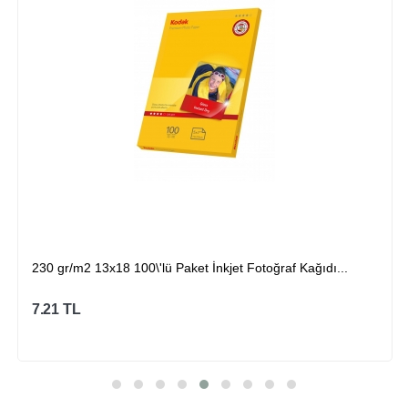
230 gr/m2 13x18 100\'lü Paket İnkjet Fotoğraf Kağıdı...
7.21
TL
Sepete Ekle