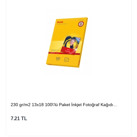
230 gr/m2 13x18 100\'lü Paket İnkjet Fotoğraf Kağıdı...
7.21
TL