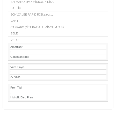
SHIMANO M315 HİDROLİK DİSK
LASTİK
SCHWALBE RAPID ROB 29x2.10
JANT
CARRARO ÇİFT KAT ALÜMİNYUM DİSK
SELE
VELO
Amortisör
:
Gidondan Kilitli
Vites Sayısı
:
27 Vites
Fren Tipi
:
Hidrolik Disc Fren