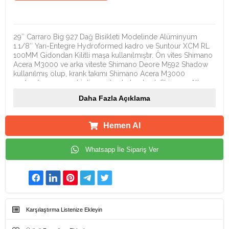
Ürün Açıklamaları
29″ Carraro Big 927 Dağ Bisikleti Modelinde Alüminyum
1.1/8″ Yarı-Entegre Hydroformed kadro ve Suntour XCM RL
100MM Gidondan Kilitli maşa kullanılmıştır. Ön vites Shimano
Acera M3000 ve arka viteste Shimano Deore M592 Shadow
kullanılmış olup, krank takımı Shimano Acera M3000
40/30/22 orana sahiptir ve vites kolu olarak Shimano Altus
M370 kullanılmıştır.
Daha Fazla Açıklama
Shimano M315 Hidrolik Disk fren kullanılmıştır. Carraro Çift Kat
Alüminyum Disk jant, Schwalbe Rapid Rob 29x2.10 lastik
Hemen Al
kullanılmıştır. Bisiklet, Velo sele ile tamamlanmıştır.
Whatsapp İle Sipariş Ver
KADROALÜMİNYUM 1.1/8” YARI-ENTEGRE
HYDROFORMEDMAŞASUNTOUR XCM RL 100mm GİDONDAN
KİLİTLİARKA VİTESSHIMANO DEORE M592 SHADOWÖN
VİTESSHIMANO ACERA M3000KRANK TAKIMISHIMANO ACERA
M3000 40X30X22ARKA DİŞLİSHIMANO CSHG20 11-34T KASETVİTES
KOLUSHIMANO ALTUS M370 3×9FRENSHIMANO M315 HİDROLİK
Karşılaştırma Listenize Ekleyin
DİSKLASTİKSCHWALBE RAPID ROB 29x2.10JANTCARRARO ÇİFT
KAT ALÜMİNYUM DİSKSELEVELOAmortisör:Gidondan KilitliVites