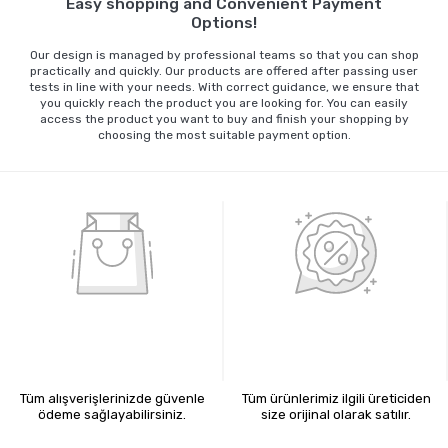
Easy shopping and Convenient Payment
Options!
Our design is managed by professional teams so that you can shop
practically and quickly. Our products are offered after passing user
tests in line with your needs. With correct guidance, we ensure that
you quickly reach the product you are looking for. You can easily
access the product you want to buy and finish your shopping by
choosing the most suitable payment option.
%100 GÜVENLİ ALIŞVERİŞ
%100 ORİJİNAL ÜRÜNLER
Tüm alışverişlerinizde güvenle
Tüm ürünlerimiz ilgili üreticiden
ödeme sağlayabilirsiniz.
size orijinal olarak satılır.