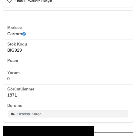
Sayısı:27 VitesFren Tipi:Hidrolik Disc Fren
Ürünü Favorilere Ekleyin
Ürün Künyesi
Markası
Carraro
Stok Kodu
BIG929
Puanı
Yorum
0
Görüntülenme
1871
Durumu
Ücretsiz Kargo
Bu Ürünler İlginizi Çekebilir