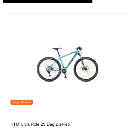
Kargo Bedava
 29 Dağ Bisikleti
KTM Ultra Race 2