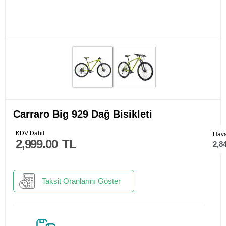
Carraro Big 929 Dağ Bisikleti
KDV Dahil
Hava
2,999.00
TL
2,8
Taksit Oranlarını Göster