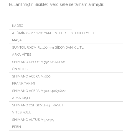
kullanılmıştır. Bisiklet, Velo sele ile tamamlanmıştır.
KADRO
ALÜMİNYUM 1.1/8” YARI-ENTEGRE HYDROFORMED
MAŞA
SUNTOUR XCM RL 100mm GİDONDAN KİLİTLİ
ARKA VİTES
SHIMANO DEORE M592 SHADOW
ÖN VİTES
SHIMANO ACERA M3000
KRANK TAKIMI
SHIMANO ACERA M3000 40X30X22
ARKA DİŞLİ
SHIMANO CSHG20 11-34T KASET
VİTES KOLU
SHIMANO ALTUS M370 3×9
FREN