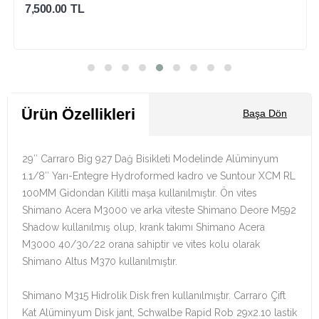
11,000.00
TL
Sepete Ekle
Ürün Özellikleri
Başa Dön
29″ Carraro Big 927 Dağ Bisikleti Modelinde Alüminyum
1.1/8″ Yarı-Entegre Hydroformed kadro ve Suntour XCM RL
100MM Gidondan Kilitli maşa kullanılmıştır. Ön vites
Shimano Acera M3000 ve arka viteste Shimano Deore M592
Shadow kullanılmış olup, krank takımı Shimano Acera
M3000 40/30/22 orana sahiptir ve vites kolu olarak
Shimano Altus M370 kullanılmıştır.
Shimano M315 Hidrolik Disk fren kullanılmıştır. Carraro Çift
Kat Alüminyum Disk jant, Schwalbe Rapid Rob 29x2.10 lastik